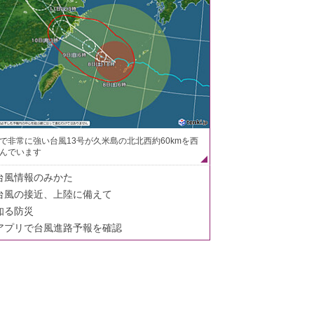
で非常に強い台風13号が久米島の北北西約60kmを西
んでいます
台風情報のみかた
台風の接近、上陸に備えて
知る防災
アプリで台風進路予報を確認