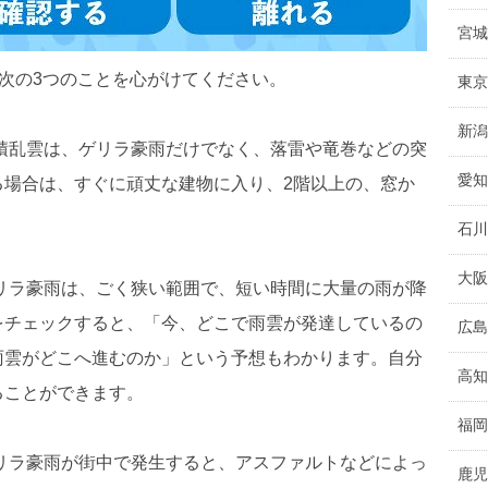
宮城
、次の3つのことを心がけてください。
東京
新潟
積乱雲は、ゲリラ豪雨だけでなく、落雷や竜巻などの突
愛知
る場合は、すぐに頑丈な建物に入り、2階以上の、窓か
石川
大阪
リラ豪雨は、ごく狭い範囲で、短い時間に大量の雨が降
をチェックすると、「今、どこで雨雲が発達しているの
広島
雨雲がどこへ進むのか」という予想もわかります。自分
高知
ることができます。
福岡
リラ豪雨が街中で発生すると、アスファルトなどによっ
鹿児