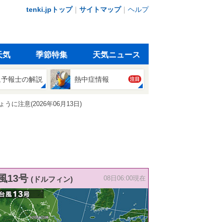
tenki.jpトップ
｜
サイトマップ
｜
ヘルプ
天気
季節特集
天気ニュース
象予報士の解説
熱中症情報
注目
注意(2026年06月13日)
風13号
(ドルフィン)
08日06:00現在