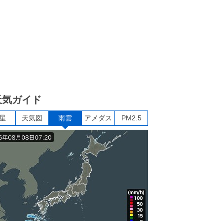
天気ガイド
星
天気図
雨雲
アメダス
PM2.5