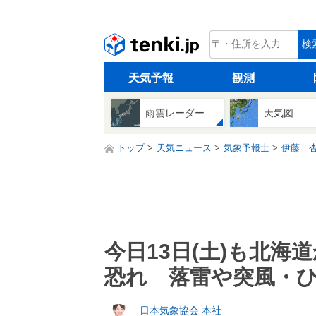
tenki.jp
検
天気予報
観測
雨雲レーダー
天気図
トップ
天気ニュース
気象予報士
伊藤 
今日13日(土)も北
恐れ 落雷や突風・
日本気象協会 本社