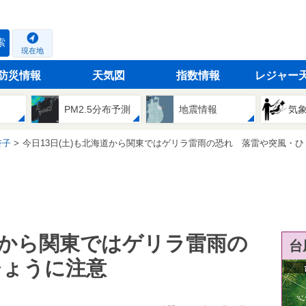
索
現在地
防災情報
天気図
指数情報
レジャー
PM2.5分布予測
地震情報
気
杏子
今日13日(土)も北海道から関東ではゲリラ雷雨の恐れ 落雷や突風・ひょうに
海道から関東ではゲリラ雷雨の
台
ひょうに注意