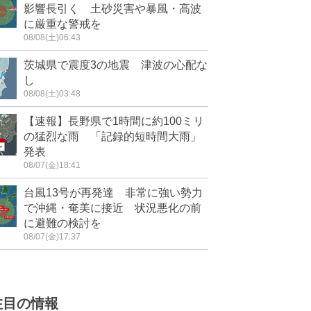
影響長引く 土砂災害や暴風・高波
に厳重な警戒を
08/08(土)06:43
茨城県で震度3の地震 津波の心配な
し
08/08(土)03:48
【速報】長野県で1時間に約100ミリ
の猛烈な雨 「記録的短時間大雨」
発表
08/07(金)18:41
台風13号が再発達 非常に強い勢力
で沖縄・奄美に接近 状況悪化の前
に避難の検討を
08/07(金)17:37
注目の情報