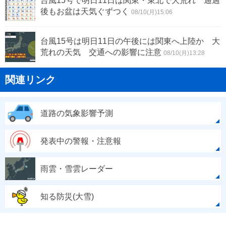
台風15号で明日11日は関東・東北で大荒れ 通過
後もお盆は天気ぐずつく
08/10(月)15:06
台風15号は明日11日の午後には関東へ上陸か 大
荒れの天気 交通への影響に注意
08/10(月)13:28
関連リンク
道路の気象影響予測
発表中の警報・注意報
雨雲・雪雲レーダー
知る防災(大雪)