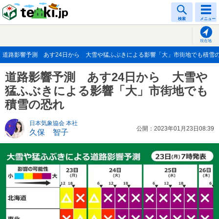
tenki.jp
検索
メニュー
現在地
道路影響予測 あす24日から 大雪や猛ふぶきによる影響「大」市街地でも積雪の恐れ(
道路影響予測 あす24日から 大雪や
猛ふぶきによる影響「大」市街地でも
積雪の恐れ
日本気象協会 本社
公開：2023年01月23日08:39
久保 智子