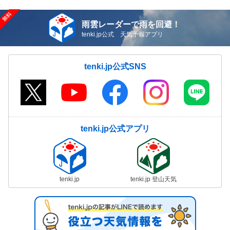
雨雲レーダーで雨を回避！
tenki.jp公式 天気予報アプリ
tenki.jp公式SNS
tenki.jp公式アプリ
tenki.jp
tenki.jp 登山天気