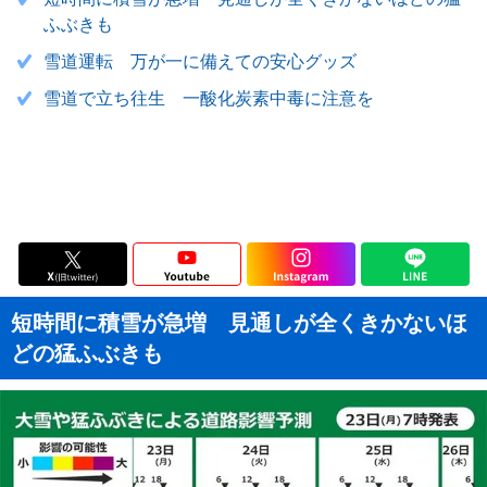
ふぶきも
雪道運転 万が一に備えての安心グッズ
雪道で立ち往生 一酸化炭素中毒に注意を
短時間に積雪が急増 見通しが全くきかないほ
どの猛ふぶきも