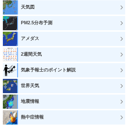
天気図
PM2.5分布予測
アメダス
2週間天気
気象予報士のポイント解説
世界天気
地震情報
熱中症情報