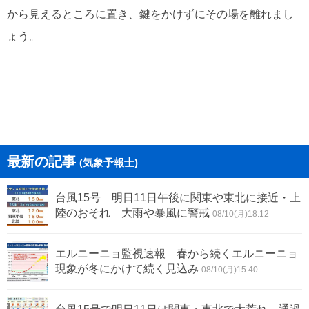
から見えるところに置き、鍵をかけずにその場を離れまし
ょう。
最新の記事
(気象予報士)
台風15号 明日11日午後に関東や東北に接近・上
陸のおそれ 大雨や暴風に警戒
08/10(月)18:12
エルニーニョ監視速報 春から続くエルニーニョ
現象が冬にかけて続く見込み
08/10(月)15:40