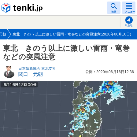
tenki.jp
検索
メニュー
現在地
元朝
東北 きのう以上に激しい雷雨・竜巻などの突風注意(2020年06月16日)
東北 きのう以上に激しい雷雨・竜巻
などの突風注意
日本気象協会 東北支社
公開：2020年06月16日12:36
関口 元朝