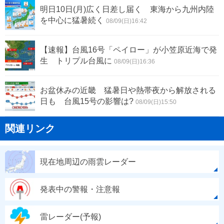
明日10日(月)広く日差し届く 東海から九州内陸
を中心に猛暑続く
08/09(日)16:42
【速報】台風16号「ペイロー」が小笠原近海で発
生 トリプル台風に
08/09(日)16:36
お盆休みの近畿 猛暑日や熱帯夜から解放される
日も 台風15号の影響は?
08/09(日)15:50
関連リンク
現在地周辺の雨雲レーダー
発表中の警報・注意報
雷レーダー(予報)