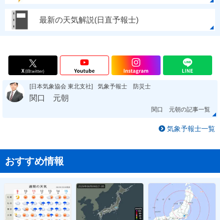
最新の天気解説(日直予報士)
[日本気象協会 東北支社]
気象予報士 防災士
関口 元朝
関口 元朝の記事一覧
気象予報士一覧
おすすめ情報