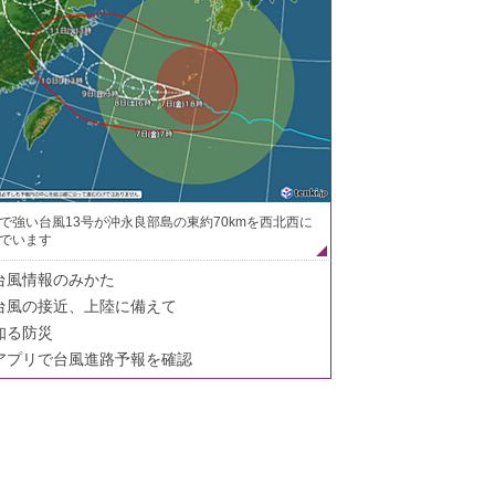
で強い台風13号が沖永良部島の東約70kmを西北西に
でいます
台風情報のみかた
台風の接近、上陸に備えて
知る防災
アプリで台風進路予報を確認