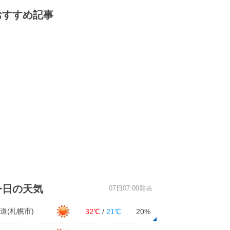
おすすめ記事
今日の天気
07日07:00発表
道(札幌市)
32℃
/
21℃
20%