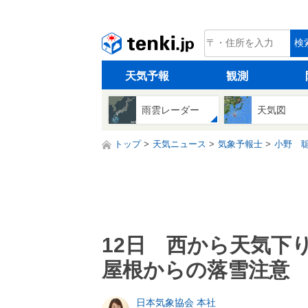
tenki.jp
検
天気予報
観測
雨雲レーダー
天気図
トップ
天気ニュース
気象予報士
小野 
12日 西から天気下
屋根からの落雪注意 
日本気象協会 本社