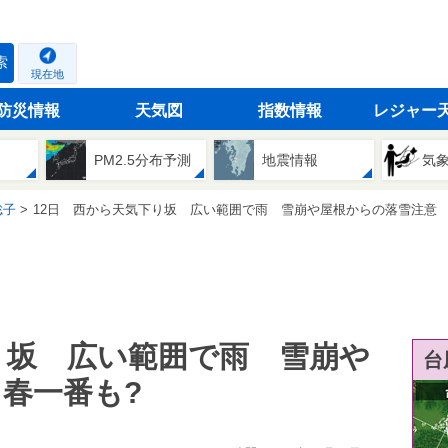
索
現在地
防災情報
天気図
指数情報
レジャー
PM2.5分布予測
地震情報
気
聡子
12日 西から天気下り坂 広い範囲で雨 雪崩や屋根からの落雪注意 春一番
り坂 広い範囲で雨 雪崩や
台
春一番も?