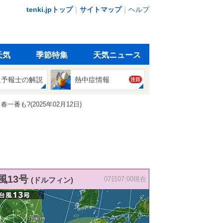
tenki.jpトップ
｜
サイトマップ
｜
ヘルプ
天気
季節特集
天気ニュース
象予報士の解説
熱中症情報
注目
も?(2025年02月12日)
風13号
(ドルフィン)
07日07:00現在