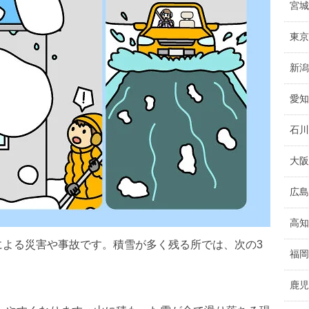
宮城
東京
新潟
愛知
石川
大阪
広島
高知
による災害や事故です。積雪が多く残る所では、次の3
福岡
鹿児