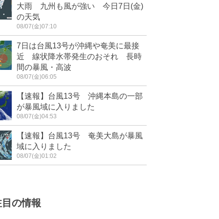
大雨 九州も風が強い 今日7日(金)
の天気
08/07(金)07:10
7日は台風13号が沖縄や奄美に最接
近 線状降水帯発生のおそれ 長時
間の暴風・高波
08/07(金)06:05
【速報】台風13号 沖縄本島の一部
が暴風域に入りました
08/07(金)04:53
【速報】台風13号 奄美大島が暴風
域に入りました
08/07(金)01:02
注目の情報