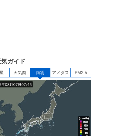
天気ガイド
星
天気図
雨雲
アメダス
PM2.5