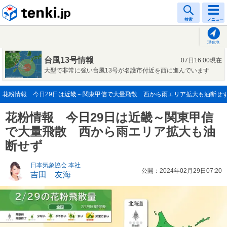
tenki.jp
検索
メニュー
現在地
台風13号情報
07日16:00現在
大型で非常に強い台風13号が名護市付近を西に進んでいます
花粉情報 今日29日は近畿～関東甲信で大量飛散 西から雨エリア拡大も油断せず(20
花粉情報 今日29日は近畿～関東甲信
で大量飛散 西から雨エリア拡大も油
断せず
日本気象協会 本社
公開：2024年02月29日07:20
吉田 友海