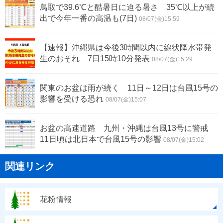
鳥取で39.6℃と酷暑日に迫る暑さ 35℃以上が続
出で今年一番の高温も(7日)
08/07(金)15:59
【速報】沖縄県は今後3時間以内に線状降水帯発
生のおそれ 7日15時10分発表
08/07(金)15:29
関東のお盆は雨が続く 11日～12日は台風15号の
影響を受ける恐れ
08/07(金)15:07
お盆の高速道路 九州・沖縄は台風13号に警戒
11日頃は北日本で台風15号の影響
08/07(金)15:02
関連リンク
花粉情報