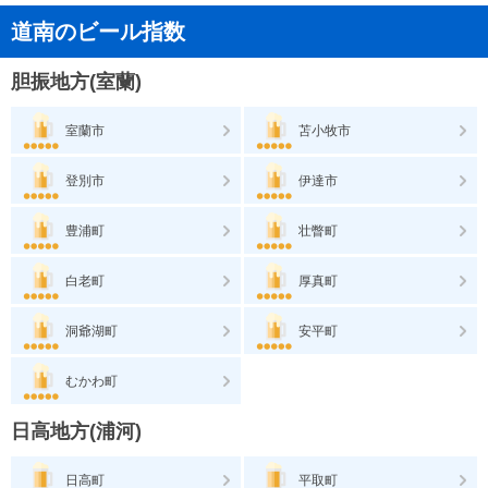
道南のビール指数
胆振地方(室蘭)
室蘭市
苫小牧市
登別市
伊達市
豊浦町
壮瞥町
白老町
厚真町
洞爺湖町
安平町
むかわ町
日高地方(浦河)
日高町
平取町