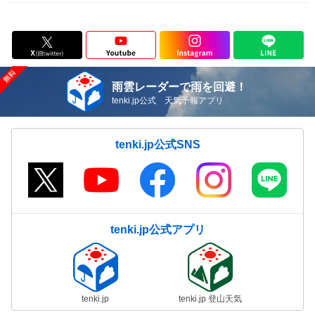
雨雲レーダーで雨を回避！
tenki.jp公式 天気予報アプリ
tenki.jp公式SNS
tenki.jp公式アプリ
tenki.jp
tenki.jp 登山天気