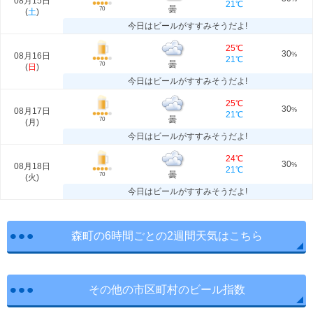
08月15日
21℃
曇
70
(
土
)
今日はビールがすすみそうだよ!
25℃
30
08月16日
%
21℃
曇
70
(
日
)
今日はビールがすすみそうだよ!
25℃
30
08月17日
%
21℃
曇
70
(
月
)
今日はビールがすすみそうだよ!
24℃
30
08月18日
%
21℃
曇
70
(
火
)
今日はビールがすすみそうだよ!
森町の6時間ごとの2週間天気はこちら
その他の市区町村のビール指数