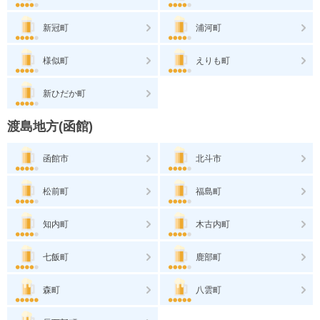
新冠町
浦河町
様似町
えりも町
新ひだか町
渡島地方(函館)
函館市
北斗市
松前町
福島町
知内町
木古内町
七飯町
鹿部町
森町
八雲町