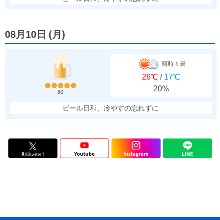
08月10日
(
月
)
晴時々曇
26℃
/
17℃
20%
80
ビール日和、冷やすの忘れずに