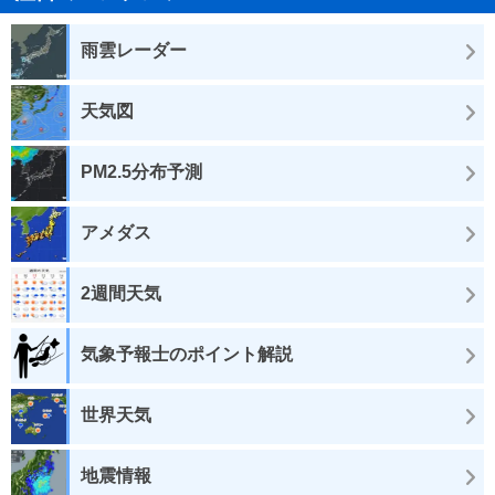
雨雲レーダー
天気図
PM2.5分布予測
アメダス
2週間天気
気象予報士のポイント解説
世界天気
地震情報