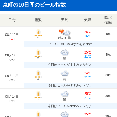
森町の10日間のビール指数
降水
日付
指数
天気
気温
確率
26℃
40
08月11日
%
16℃
晴のち曇
80
(
火
)
ビール日和、冷やすの忘れずに
25℃
40
08月12日
%
21℃
曇
70
(
水
)
今日はビールがすすみそうだよ!
24℃
30
08月13日
%
21℃
曇
70
(
木
)
今日はビールがすすみそうだよ!
25℃
30
08月14日
%
21℃
曇
70
(
金
)
今日はビールがすすみそうだよ!
25℃
30
%