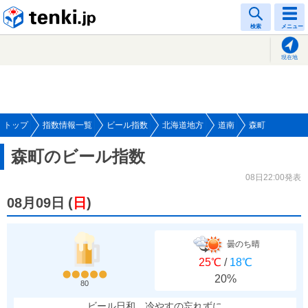
tenki.jp
検索
メニュー
現在地
トップ
指数情報一覧
ビール指数
北海道地方
道南
森町
森町のビール指数
08日22:00発表
08月09日
(
日
)
曇のち晴
25℃
/
18℃
20%
80
ビール日和、冷やすの忘れずに