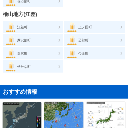
長万部町
檜山地方(江差)
江差町
上ノ国町
厚沢部町
乙部町
奥尻町
今金町
せたな町
おすすめ情報