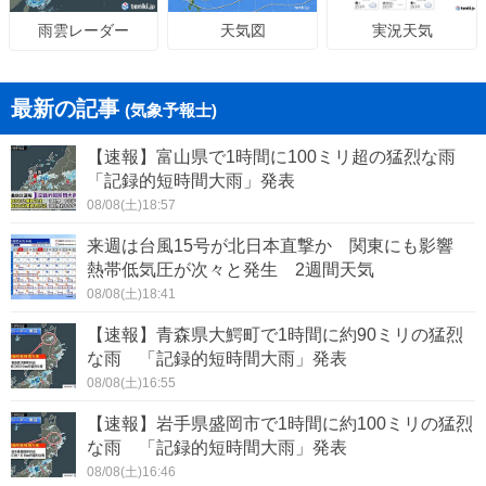
天気図
実況天気
雨雲レーダー
最新の記事
(気象予報士)
【速報】富山県で1時間に100ミリ超の猛烈な雨
「記録的短時間大雨」発表
08/08(土)18:57
来週は台風15号が北日本直撃か 関東にも影響
熱帯低気圧が次々と発生 2週間天気
08/08(土)18:41
【速報】青森県大鰐町で1時間に約90ミリの猛烈
な雨 「記録的短時間大雨」発表
08/08(土)16:55
【速報】岩手県盛岡市で1時間に約100ミリの猛烈
な雨 「記録的短時間大雨」発表
08/08(土)16:46