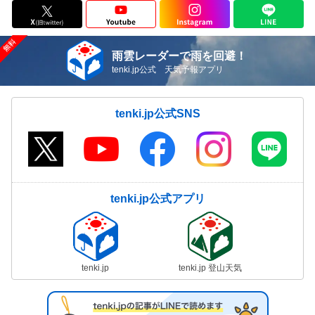
雨雲レーダーで雨を回避！
tenki.jp公式 天気予報アプリ
tenki.jp公式SNS
tenki.jp公式アプリ
tenki.jp
tenki.jp 登山天気