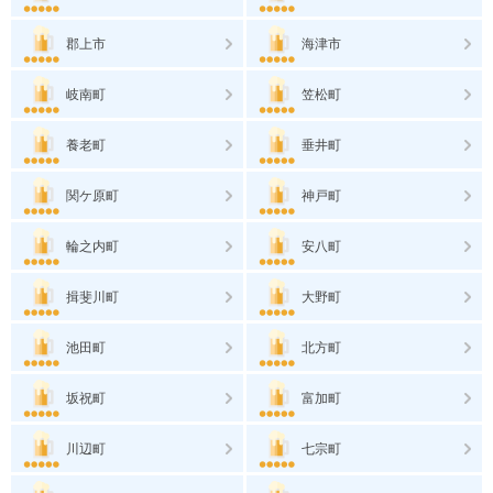
郡上市
海津市
岐南町
笠松町
養老町
垂井町
関ケ原町
神戸町
輪之内町
安八町
揖斐川町
大野町
池田町
北方町
坂祝町
富加町
川辺町
七宗町