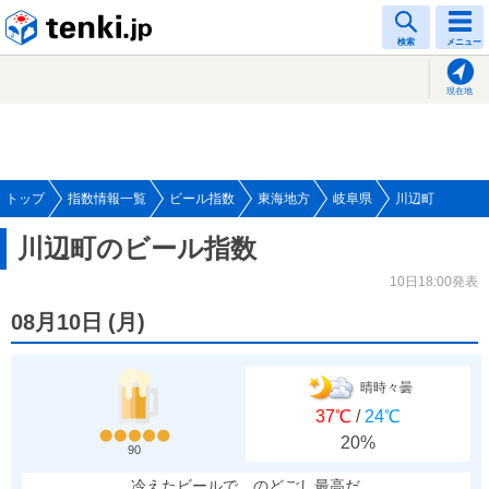
tenki.jp
検索
メニュー
現在地
トップ
指数情報一覧
ビール指数
東海地方
岐阜県
川辺町
川辺町のビール指数
10日18:00発表
08月10日
(
月
)
晴時々曇
37℃
/
24℃
20%
90
冷えたビールで、のどごし最高だ