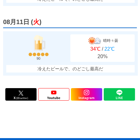
08月11日
(
火
)
晴時々曇
34℃
/
22℃
20%
90
冷えたビールで、のどごし最高だ