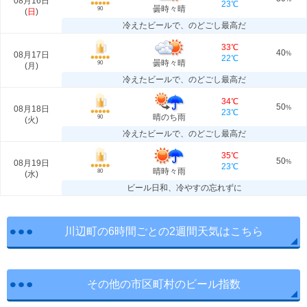
08月16日
23℃
曇時々晴
90
(
日
)
冷えたビールで、のどごし最高だ
33℃
40
08月17日
%
22℃
曇時々晴
90
(
月
)
冷えたビールで、のどごし最高だ
34℃
50
08月18日
%
23℃
晴のち雨
90
(
火
)
冷えたビールで、のどごし最高だ
35℃
50
08月19日
%
23℃
晴時々雨
80
(
水
)
ビール日和、冷やすの忘れずに
川辺町の6時間ごとの2週間天気はこちら
その他の市区町村のビール指数