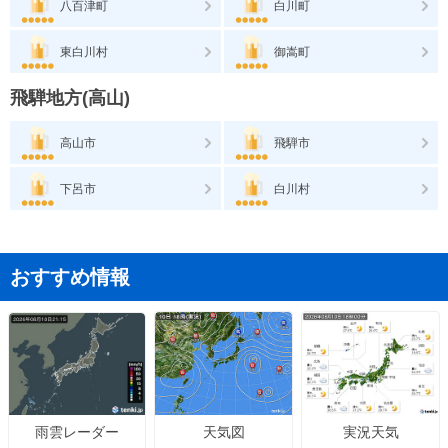
八百津町
白川町
東白川村
御嵩町
飛騨地方(高山)
高山市
飛騨市
下呂市
白川村
おすすめ情報
天気図
実況天気
雨雲レーダー