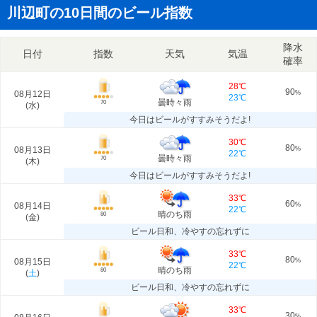
川辺町の10日間のビール指数
降水
日付
指数
天気
気温
確率
28℃
90
08月12日
%
23℃
曇時々雨
70
(
水
)
今日はビールがすすみそうだよ!
30℃
80
08月13日
%
22℃
曇時々雨
70
(
木
)
今日はビールがすすみそうだよ!
33℃
60
08月14日
%
22℃
晴のち雨
80
(
金
)
ビール日和、冷やすの忘れずに
33℃
80
08月15日
%
22℃
晴のち雨
80
(
土
)
ビール日和、冷やすの忘れずに
33℃
30
%