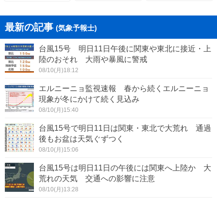
最新の記事
(気象予報士)
台風15号 明日11日午後に関東や東北に接近・上
陸のおそれ 大雨や暴風に警戒
08/10(月)18:12
エルニーニョ監視速報 春から続くエルニーニョ
現象が冬にかけて続く見込み
08/10(月)15:40
台風15号で明日11日は関東・東北で大荒れ 通過
後もお盆は天気ぐずつく
08/10(月)15:06
台風15号は明日11日の午後には関東へ上陸か 大
荒れの天気 交通への影響に注意
08/10(月)13:28