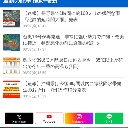
最新の記事
(気象予報士)
【速報】長野県で1時間に約100ミリの猛烈な雨
「記録的短時間大雨」発表
08/07(金)18:41
台風13号が再発達 非常に強い勢力で沖縄・奄美
に接近 状況悪化の前に避難の検討を
08/07(金)17:37
鳥取で39.6℃と酷暑日に迫る暑さ 35℃以上が続
出で今年一番の高温も(7日)
08/07(金)15:59
【速報】沖縄県は今後3時間以内に線状降水帯発
生のおそれ 7日15時10分発表
08/07(金)15:29