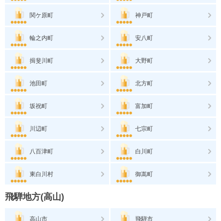
関ケ原町
神戸町
輪之内町
安八町
揖斐川町
大野町
池田町
北方町
坂祝町
富加町
川辺町
七宗町
八百津町
白川町
東白川村
御嵩町
飛騨地方(高山)
高山市
飛騨市