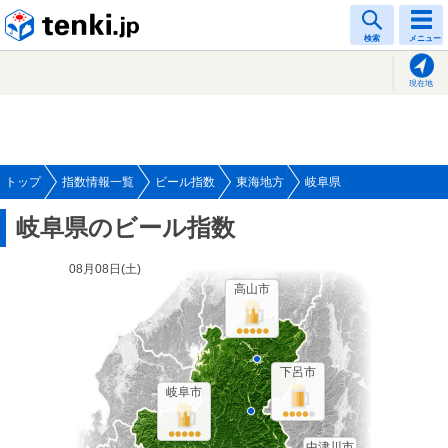
tenki.jp
検索
メニュー
現在地
トップ
指数情報一覧
ビール指数
東海地方
岐阜県
岐阜県のビール指数
08月08日(
土
)
高山市
下呂市
岐阜市
中津川市