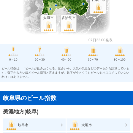
大垣市
多治見市
07日22:00発表
0～10
20～30
40～50
60～70
80～100
ビール指数は、「ビールが飲みたくなる」度合いを、天気や気温などのデータから計算していま
す。数字が大きいほどビール日和と言えますが、数字が小さくてもビールをオススメしていない
わけではありません。
岐阜県のビール指数
美濃地方(岐阜)
岐阜市
大垣市