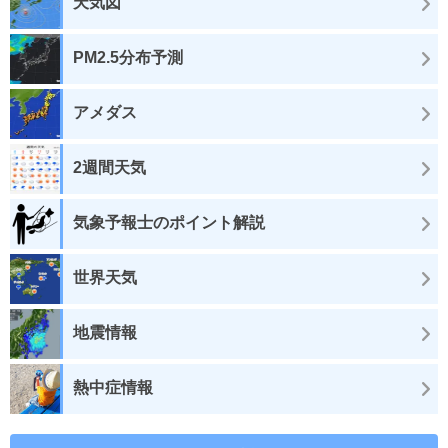
天気図
PM2.5分布予測
アメダス
2週間天気
気象予報士のポイント解説
世界天気
地震情報
熱中症情報