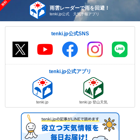
雨雲レーダーで雨を回避！
tenki.jp公式 天気予報アプリ
tenki.jp公式SNS
tenki.jp公式アプリ
tenki.jp
tenki.jp 登山天気