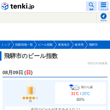
tenki.jp
検索
メニュー
現在地
トップ
指数情報一覧
ビール指数
東海地方
岐阜県
飛騨市
飛騨市のビール指数
09日16:00発表
08月09日
(
日
)
雨のち曇
31℃
/
20℃
60%
70
今日はビールがすすみそうだよ!