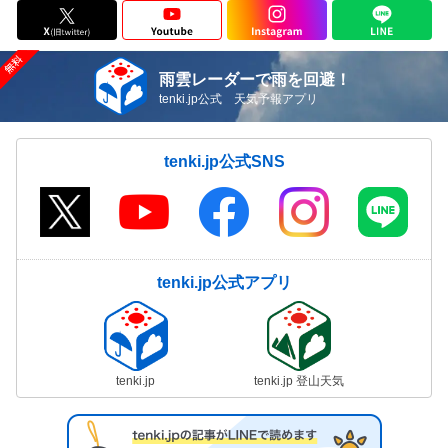
雨雲レーダーで雨を回避！
tenki.jp公式 天気予報アプリ
tenki.jp公式SNS
tenki.jp公式アプリ
tenki.jp
tenki.jp 登山天気