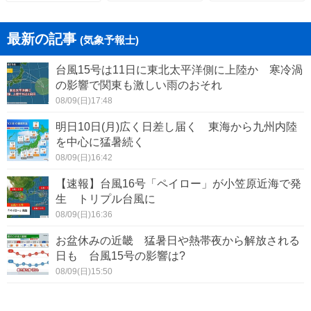
最新の記事
(気象予報士)
台風15号は11日に東北太平洋側に上陸か 寒冷渦
の影響で関東も激しい雨のおそれ
08/09(日)17:48
明日10日(月)広く日差し届く 東海から九州内陸
を中心に猛暑続く
08/09(日)16:42
【速報】台風16号「ペイロー」が小笠原近海で発
生 トリプル台風に
08/09(日)16:36
お盆休みの近畿 猛暑日や熱帯夜から解放される
日も 台風15号の影響は?
08/09(日)15:50