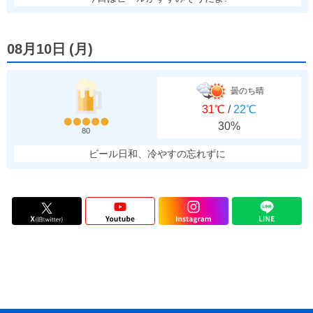
08月10日
(
月
)
曇のち晴
31℃
/
22℃
30%
80
ビール日和、冷やすの忘れずに