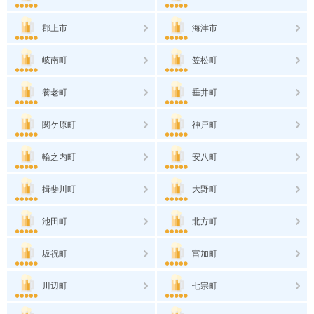
郡上市
海津市
岐南町
笠松町
養老町
垂井町
関ケ原町
神戸町
輪之内町
安八町
揖斐川町
大野町
池田町
北方町
坂祝町
富加町
川辺町
七宗町