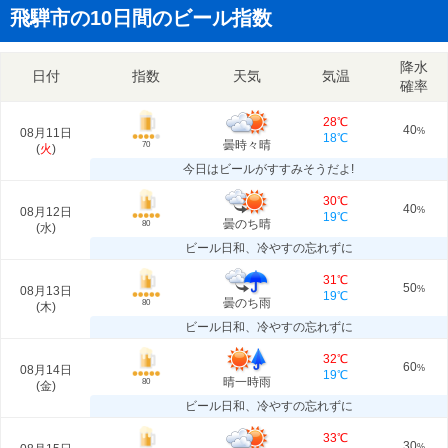
飛騨市の10日間のビール指数
降水
日付
指数
天気
気温
確率
28℃
40
08月11日
%
18℃
曇時々晴
70
(
火
)
今日はビールがすすみそうだよ!
30℃
40
08月12日
%
19℃
曇のち晴
80
(
水
)
ビール日和、冷やすの忘れずに
31℃
50
08月13日
%
19℃
曇のち雨
80
(
木
)
ビール日和、冷やすの忘れずに
32℃
60
08月14日
%
19℃
晴一時雨
80
(
金
)
ビール日和、冷やすの忘れずに
33℃
30
%