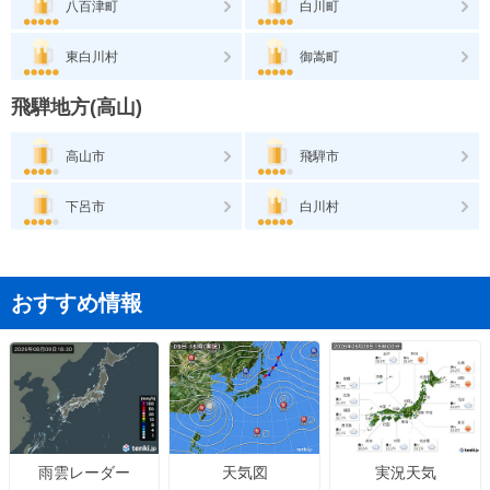
八百津町
白川町
東白川村
御嵩町
飛騨地方(高山)
高山市
飛騨市
下呂市
白川村
おすすめ情報
天気図
実況天気
雨雲レーダー