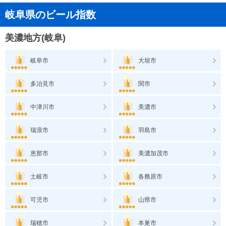
岐阜県のビール指数
美濃地方(岐阜)
岐阜市
大垣市
多治見市
関市
中津川市
美濃市
瑞浪市
羽島市
恵那市
美濃加茂市
土岐市
各務原市
可児市
山県市
瑞穂市
本巣市