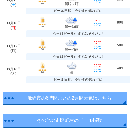
08月15日
19℃
曇時々晴
80
(
土
)
ビール日和、冷やすの忘れずに
32℃
80
08月16日
%
20℃
曇一時雨
70
(
日
)
今日はビールがすすみそうだよ!
32℃
50
08月17日
%
20℃
曇一時雨
70
(
月
)
今日はビールがすすみそうだよ!
33℃
40
08月18日
%
21℃
曇
80
(
火
)
ビール日和、冷やすの忘れずに
飛騨市の6時間ごとの2週間天気はこちら
その他の市区町村のビール指数