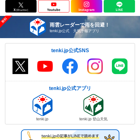
雨雲レーダーで雨を回避！
tenki.jp公式 天気予報アプリ
tenki.jp公式SNS
tenki.jp公式アプリ
tenki.jp
tenki.jp 登山天気