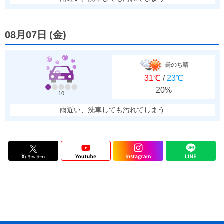
08月07日
(
金
)
曇のち晴
31℃
/
23℃
20%
10
雨近い、洗車しても汚れてしまう