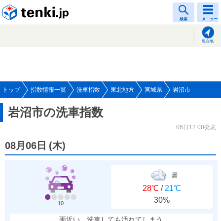
tenki.jp
検索
メニュー
現在地
トップ
指数情報一覧
洗車指数
東北地方
宮城県
岩沼市
岩沼市の洗車指数
06日12:00発表
08月06日
(
木
)
曇
28℃
/
21℃
30%
10
雨近い、洗車しても汚れてしまう