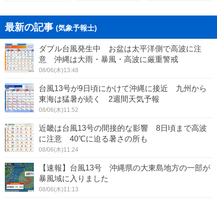
最新の記事
(気象予報士)
ダブル台風発生中 お盆は太平洋側で高波に注
意 沖縄は大雨・暴風・高波に厳重警戒
08/06(木)13:48
台風13号が9日頃にかけて沖縄に接近 九州から
東海は猛暑が続く 2週間天気予報
08/06(木)11:52
近畿は台風13号の間接的な影響 8日頃まで高波
に注意 40℃に迫る暑さの所も
08/06(木)11:24
【速報】台風13号 沖縄県の大東島地方の一部が
暴風域に入りました
08/06(木)11:13