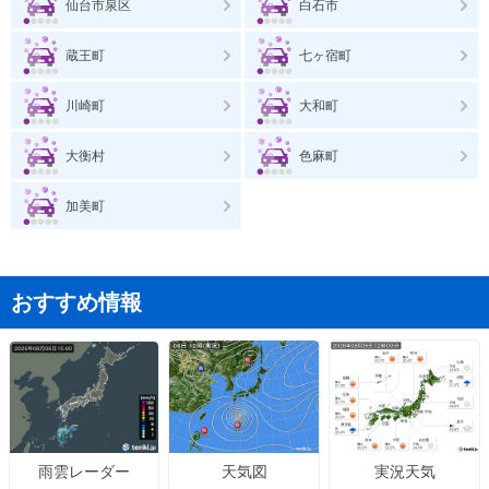
仙台市泉区
白石市
蔵王町
七ヶ宿町
川崎町
大和町
大衡村
色麻町
加美町
おすすめ情報
天気図
実況天気
雨雲レーダー