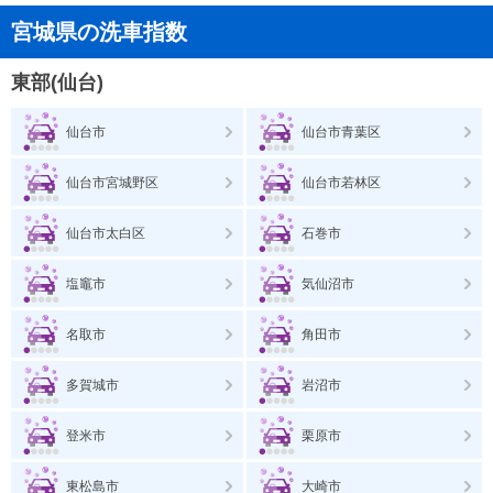
宮城県の洗車指数
東部(仙台)
仙台市
仙台市青葉区
仙台市宮城野区
仙台市若林区
仙台市太白区
石巻市
塩竈市
気仙沼市
名取市
角田市
多賀城市
岩沼市
登米市
栗原市
東松島市
大崎市