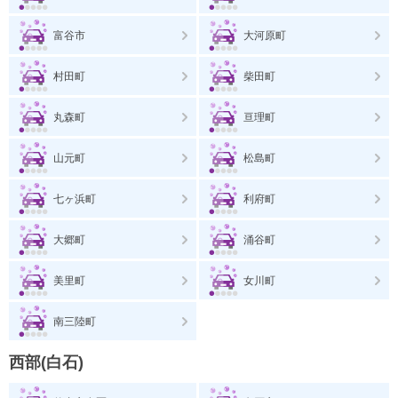
富谷市
大河原町
村田町
柴田町
丸森町
亘理町
山元町
松島町
七ヶ浜町
利府町
大郷町
涌谷町
美里町
女川町
南三陸町
西部(白石)