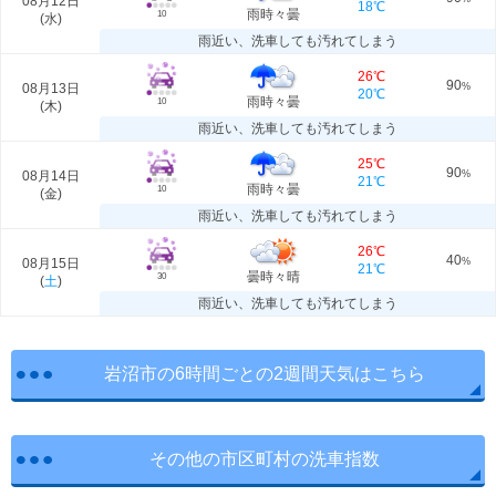
08月12日
18℃
雨時々曇
10
(
水
)
雨近い、洗車しても汚れてしまう
26℃
90
08月13日
%
20℃
雨時々曇
10
(
木
)
雨近い、洗車しても汚れてしまう
25℃
90
08月14日
%
21℃
雨時々曇
10
(
金
)
雨近い、洗車しても汚れてしまう
26℃
40
08月15日
%
21℃
曇時々晴
30
(
土
)
雨近い、洗車しても汚れてしまう
岩沼市の6時間ごとの2週間天気はこちら
その他の市区町村の洗車指数