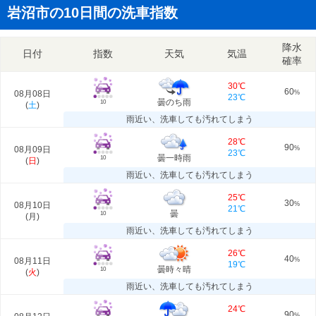
岩沼市の10日間の洗車指数
降水
日付
指数
天気
気温
確率
30℃
60
08月08日
%
23℃
曇のち雨
10
(
土
)
雨近い、洗車しても汚れてしまう
28℃
90
08月09日
%
23℃
曇一時雨
10
(
日
)
雨近い、洗車しても汚れてしまう
25℃
30
08月10日
%
21℃
曇
10
(
月
)
雨近い、洗車しても汚れてしまう
26℃
40
08月11日
%
19℃
曇時々晴
10
(
火
)
雨近い、洗車しても汚れてしまう
24℃
90
%