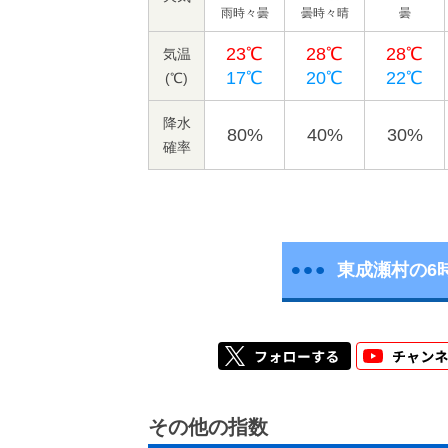
雨時々曇
曇時々晴
曇
23℃
28℃
28℃
気温
17℃
20℃
22℃
(℃)
降水
80%
40%
30%
確率
東成瀬村の6
その他の指数