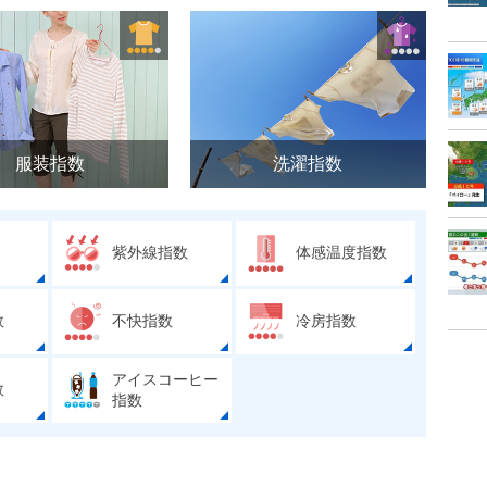
服装指数
洗濯指数
紫外線指数
体感温度指数
数
不快指数
冷房指数
アイスコーヒー
数
指数