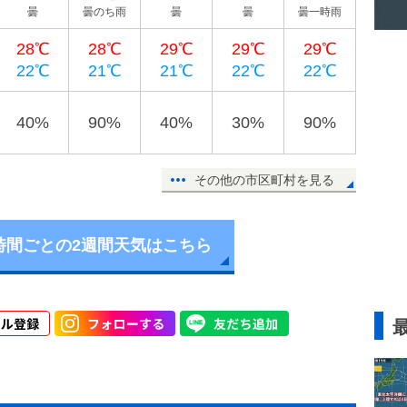
曇
曇のち雨
曇
曇
曇一時雨
28℃
28℃
29℃
29℃
29℃
22℃
21℃
21℃
22℃
22℃
40%
90%
40%
30%
90%
その他の市区町村を見る
時間ごとの2週間天気はこちら