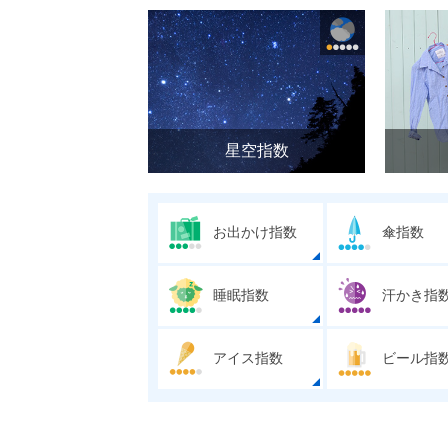
星空指数
お出かけ指数
傘指数
睡眠指数
汗かき指
アイス指数
ビール指