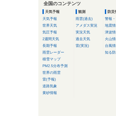
全国のコンテンツ
天気予報
観測
防災
天気予報
雨雲(過去)
警報・
世界天気
アメダス実況
地震情
気圧予報
実況天気
津波情
2週間天気
過去天気
火山情
長期予報
雷(実況)
台風情
雨雲レーダー
知る防
積雪マップ
PM2.5分布予測
世界の雨雲
雷(予報)
道路気象
黄砂情報