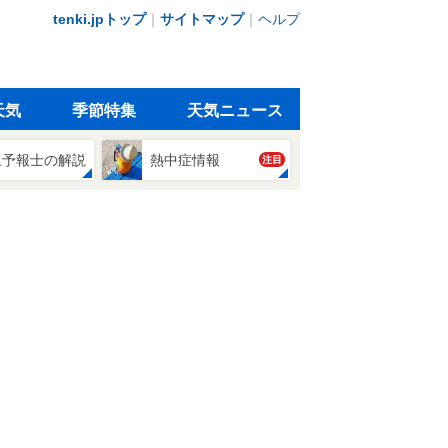
tenki.jpトップ
｜
サイトマップ
｜
ヘルプ
天気
季節特集
天気ニュース
象予報士の解説
熱中症情報
注目