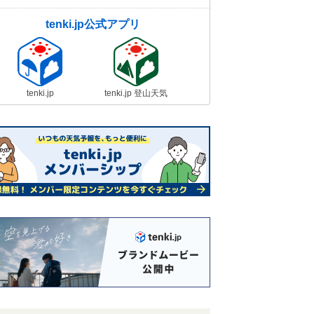
tenki.jp公式アプリ
tenki.jp
tenki.jp 登山天気