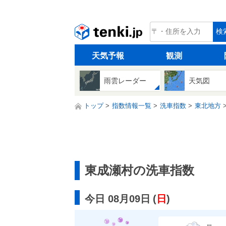
tenki.jp
検
天気予報
観測
雨雲レーダー
天気図
トップ
指数情報一覧
洗車指数
東北地方
東成瀬村の洗車指数
今日 08月09日
(
日
)