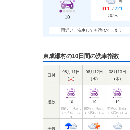
曇
31℃
/
22℃
30%
10
雨近い、洗車しても汚れてしまう
東成瀬村の10日間の洗車指数
08月11日
08月12日
08月13日
日付
(
火
)
(
水
)
(
木
)
指数
10
10
10
雨近い、洗車し
雨近い、洗車し
雨近い、洗車し
ても汚れてしま
ても汚れてしま
ても汚れてしま
う
う
う
天気