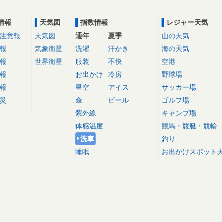
情報
天気図
指数情報
レジャー天気
注意報
天気図
通年
夏季
山の天気
報
気象衛星
洗濯
汗かき
海の天気
報
世界衛星
服装
不快
空港
報
お出かけ
冷房
野球場
報
星空
アイス
サッカー場
災
傘
ビール
ゴルフ場
紫外線
キャンプ場
体感温度
競馬・競艇・競輪
洗車
釣り
睡眠
お出かけスポット