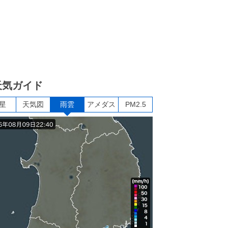
天気ガイド
星
天気図
雨雲
アメダス
PM2.5