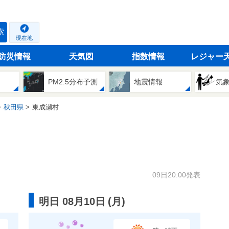
索
現在地
防災情報
天気図
指数情報
レジャー
PM2.5分布予測
地震情報
気
秋田県
東成瀬村
09日20:00発表
明日 08月10日
(
月
)