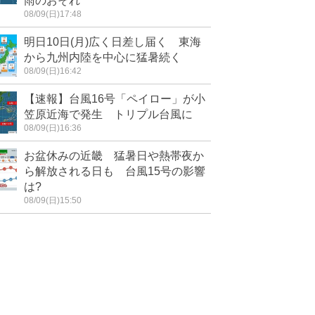
雨のおそれ
08/09(日)17:48
明日10日(月)広く日差し届く 東海
から九州内陸を中心に猛暑続く
08/09(日)16:42
【速報】台風16号「ペイロー」が小
笠原近海で発生 トリプル台風に
08/09(日)16:36
お盆休みの近畿 猛暑日や熱帯夜か
ら解放される日も 台風15号の影響
は?
08/09(日)15:50