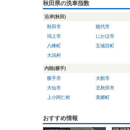
秋田県の洗車指数
沿岸(秋田)
秋田市
能代市
潟上市
にかほ市
八峰町
五城目町
大潟村
内陸(横手)
横手市
大館市
大仙市
北秋田市
上小阿仁村
美郷町
おすすめ情報