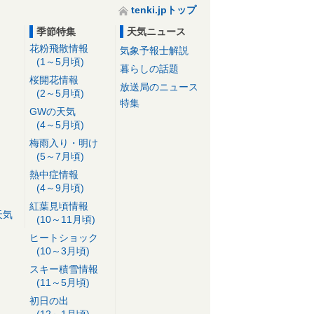
tenki.jpトップ
季節特集
天気ニュース
花粉飛散情報
気象予報士解説
(1～5月頃)
暮らしの話題
桜開花情報
放送局のニュース
(2～5月頃)
特集
GWの天気
(4～5月頃)
梅雨入り・明け
(5～7月頃)
熱中症情報
(4～9月頃)
紅葉見頃情報
天気
(10～11月頃)
ヒートショック
(10～3月頃)
スキー積雪情報
(11～5月頃)
初日の出