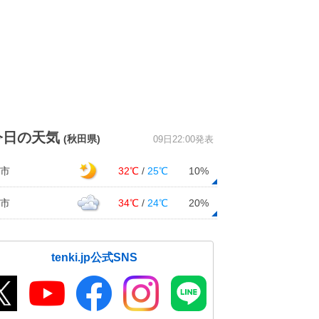
今日の天気
(秋田県)
09日22:00発表
市
32℃
/
25℃
10%
市
34℃
/
24℃
20%
tenki.jp公式SNS