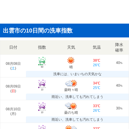
出雲市の10日間の洗車指数
降水
日付
指数
天気
気温
確率
38℃
40
08月08日
%
26℃
晴
60
(
土
)
洗車には、いまいちの天気かな
34℃
40
08月09日
%
25℃
曇時々晴
10
(
日
)
雨近い、洗車しても汚れてしまう
33℃
30
08月10日
%
26℃
曇のち晴
10
(
月
)
雨近い、洗車しても汚れてしまう
32℃