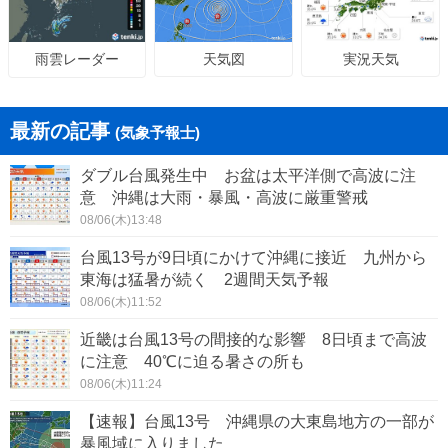
天気図
実況天気
雨雲レーダー
最新の記事
(気象予報士)
ダブル台風発生中 お盆は太平洋側で高波に注
意 沖縄は大雨・暴風・高波に厳重警戒
08/06(木)13:48
台風13号が9日頃にかけて沖縄に接近 九州から
東海は猛暑が続く 2週間天気予報
08/06(木)11:52
近畿は台風13号の間接的な影響 8日頃まで高波
に注意 40℃に迫る暑さの所も
08/06(木)11:24
【速報】台風13号 沖縄県の大東島地方の一部が
暴風域に入りました