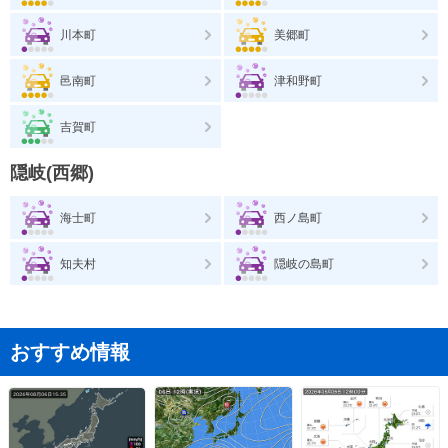
川本町
美郷町
邑南町
津和野町
吉賀町
隠岐(西郷)
海士町
西ノ島町
知夫村
隠岐の島町
おすすめ情報