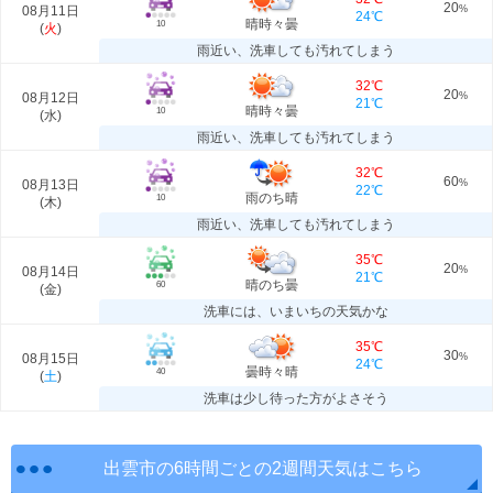
20
08月11日
%
24℃
晴時々曇
10
(
火
)
雨近い、洗車しても汚れてしまう
32℃
20
08月12日
%
21℃
晴時々曇
10
(
水
)
雨近い、洗車しても汚れてしまう
32℃
60
08月13日
%
22℃
雨のち晴
10
(
木
)
雨近い、洗車しても汚れてしまう
35℃
20
08月14日
%
21℃
晴のち曇
60
(
金
)
洗車には、いまいちの天気かな
35℃
30
08月15日
%
24℃
曇時々晴
40
(
土
)
洗車は少し待った方がよさそう
出雲市の6時間ごとの2週間天気はこちら