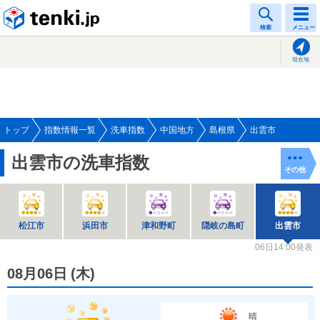
tenki.jp
検索
メニュー
現在地
トップ
指数情報一覧
洗車指数
中国地方
島根県
出雲市
出雲市の洗車指数
その他
松江市
浜田市
津和野町
隠岐の島町
出雲市
06日14:00発表
08月06日
(
木
)
晴