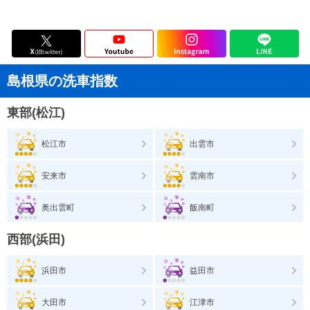
島根県の洗車指数
東部(松江)
松江市
出雲市
安来市
雲南市
奥出雲町
飯南町
西部(浜田)
浜田市
益田市
大田市
江津市