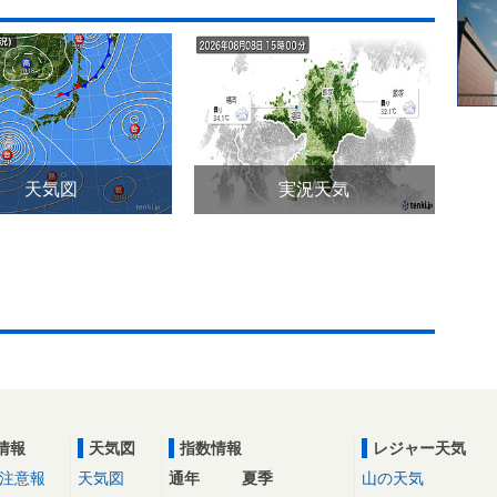
天気図
実況天気
情報
天気図
指数情報
レジャー天気
注意報
天気図
通年
夏季
山の天気