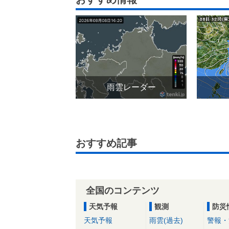
雨雲レーダー
おすすめ記事
全国のコンテンツ
天気予報
観測
防災
天気予報
雨雲(過去)
警報・