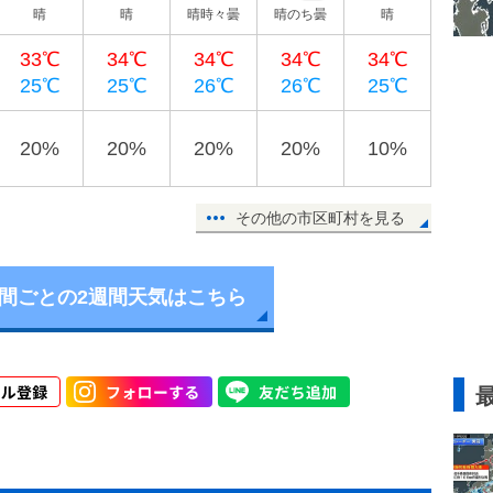
晴
晴
晴時々曇
晴のち曇
晴
33℃
34℃
34℃
34℃
34℃
25℃
25℃
26℃
26℃
25℃
20%
20%
20%
20%
10%
その他の市区町村を見る
時間ごとの2週間天気はこちら