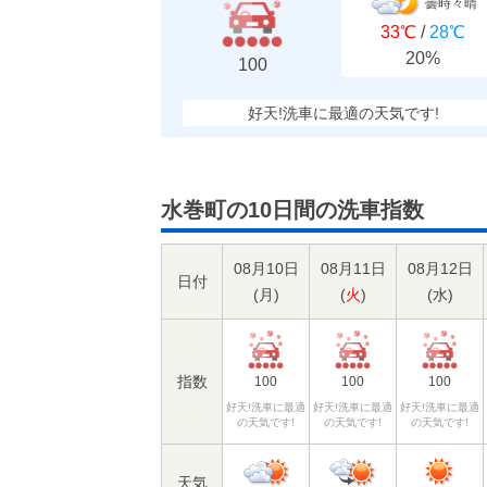
曇時々晴
33℃
/
28℃
20%
100
好天!洗車に最適の天気です!
水巻町の10日間の洗車指数
08月10日
08月11日
08月12日
日付
(
月
)
(
火
)
(
水
)
指数
100
100
100
好天!洗車に最適
好天!洗車に最適
好天!洗車に最適
の天気です!
の天気です!
の天気です!
天気