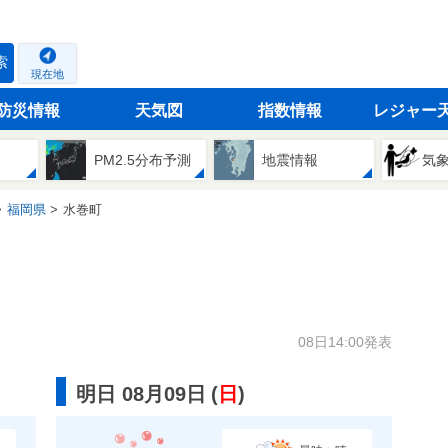
索
現在地
防災情報
天気図
指数情報
レジャー
PM2.5分布予測
地震情報
気
福岡県
水巻町
08日14:00発表
明日 08月09日
(
日
)