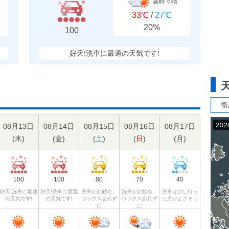
曇時々晴
33℃
/
27℃
20%
100
好天!洗車に最適の天気です!
衛
08月13日
08月14日
08月15日
08月16日
08月17日
(
木
)
(
金
)
(
土
)
(
日
)
(
月
)
100
100
80
70
40
好天!洗車に最適
好天!洗車に最適
洗車がお勧め、
洗車がお勧め、
洗車は少し待っ
の天気です!
の天気です!
ワックス忘れず
ワックス忘れず
た方がよさそう
に
に