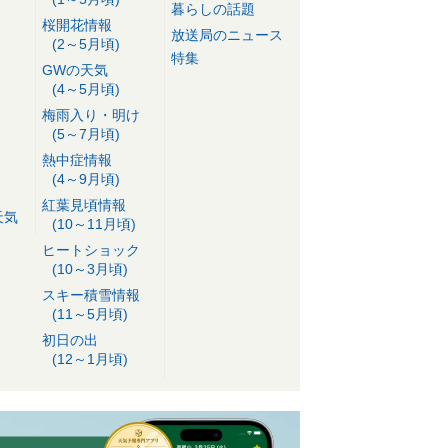
暮らしの話題
桜開花情報
放送局のニュース
(2～5月頃)
特集
GWの天気
(4～5月頃)
梅雨入り・明け
(5～7月頃)
熱中症情報
(4～9月頃)
紅葉見頃情報
天気
(10～11月頃)
ヒートショック
(10～3月頃)
スキー積雪情報
(11～5月頃)
初日の出
(12～1月頃)