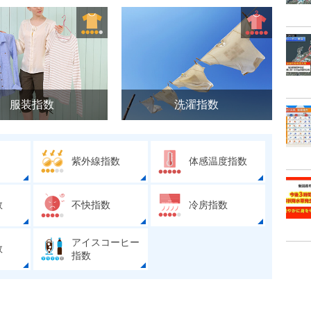
服装指数
洗濯指数
紫外線指数
体感温度指数
数
不快指数
冷房指数
アイスコーヒー
数
指数