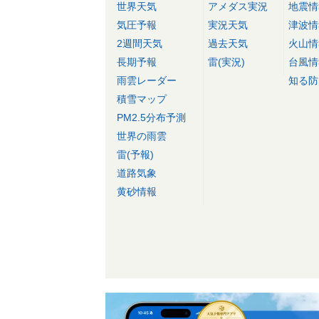
世界天気
アメダス実況
地震情
気圧予報
実況天気
津波情
2週間天気
過去天気
火山情
長期予報
雷(実況)
台風情
雨雲レーダー
知る防
積雪マップ
PM2.5分布予測
世界の雨雲
雷(予報)
道路気象
黄砂情報