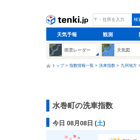
tenki.jp
検
天気予報
観測
雨雲レーダー
天気図
トップ
指数情報一覧
洗車指数
九州地方
水巻町の洗車指数
今日 08月08日
(
土
)