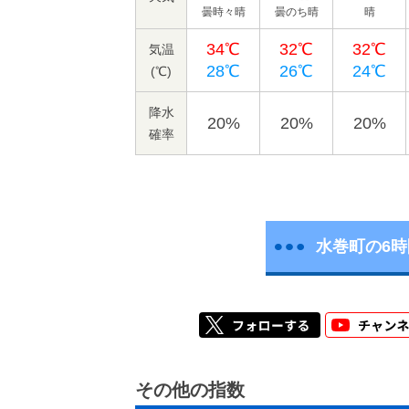
曇時々晴
曇のち晴
晴
34℃
32℃
32℃
気温
28℃
26℃
24℃
(℃)
降水
20%
20%
20%
確率
水巻町の6
その他の指数