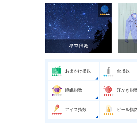
星空指数
お出かけ指数
傘指数
睡眠指数
汗かき指
アイス指数
ビール指