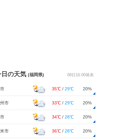
今日の天気
(福岡県)
08日16:00発表
市
35℃
/
29℃
20%
州市
33℃
/
29℃
20%
市
34℃
/
28℃
20%
米市
36℃
/
28℃
20%