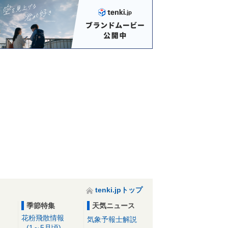
tenki.jpトップ
季節特集
天気ニュース
花粉飛散情報
気象予報士解説
(1～5月頃)