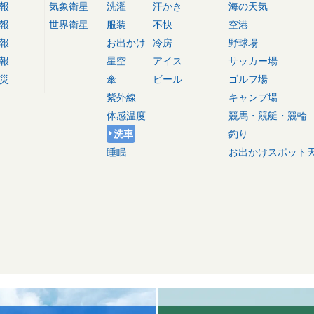
報
気象衛星
洗濯
汗かき
海の天気
報
世界衛星
服装
不快
空港
報
お出かけ
冷房
野球場
報
星空
アイス
サッカー場
災
傘
ビール
ゴルフ場
紫外線
キャンプ場
体感温度
競馬・競艇・競輪
洗車
釣り
睡眠
お出かけスポット