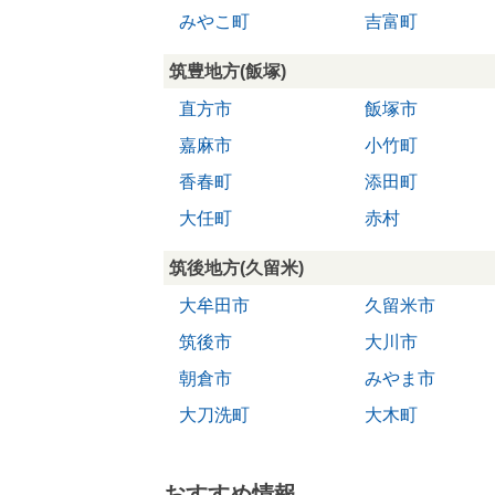
みやこ町
吉富町
筑豊地方(飯塚)
直方市
飯塚市
嘉麻市
小竹町
香春町
添田町
大任町
赤村
筑後地方(久留米)
大牟田市
久留米市
筑後市
大川市
朝倉市
みやま市
大刀洗町
大木町
おすすめ情報