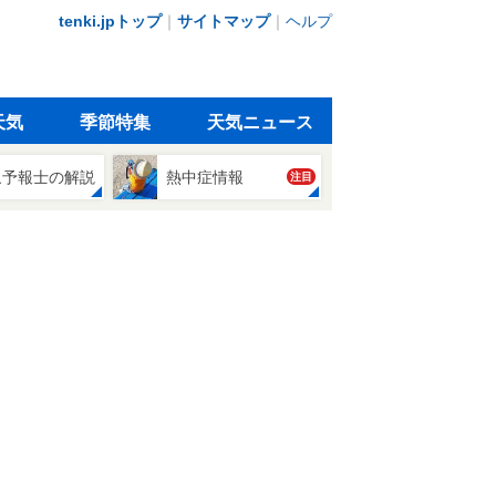
tenki.jpトップ
｜
サイトマップ
｜
ヘルプ
天気
季節特集
天気ニュース
象予報士の解説
熱中症情報
注目