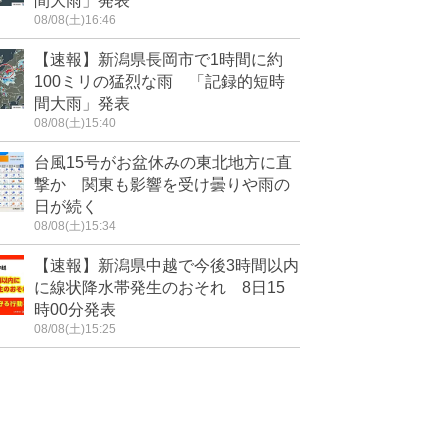
間大雨」発表
08/08(土)16:46
【速報】新潟県長岡市で1時間に約
100ミリの猛烈な雨 「記録的短時
間大雨」発表
08/08(土)15:40
台風15号がお盆休みの東北地方に直
撃か 関東も影響を受け曇りや雨の
日が続く
08/08(土)15:34
【速報】新潟県中越で今後3時間以内
に線状降水帯発生のおそれ 8日15
時00分発表
08/08(土)15:25