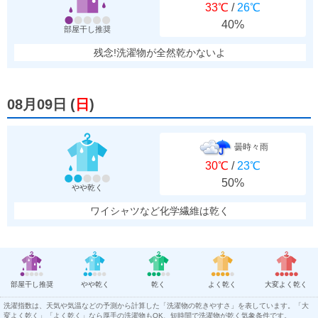
33℃
/
26℃
40%
部屋干し推奨
残念!洗濯物が全然乾かないよ
08月09日
(
日
)
曇時々雨
30℃
/
23℃
50%
やや乾く
ワイシャツなど化学繊維は乾く
部屋干し推奨
やや乾く
乾く
よく乾く
大変よく乾く
洗濯指数は、天気や気温などの予測から計算した「洗濯物の乾きやすさ」を表しています。「大
変よく乾く」「よく乾く」なら厚手の洗濯物もOK、短時間で洗濯物が乾く気象条件です。