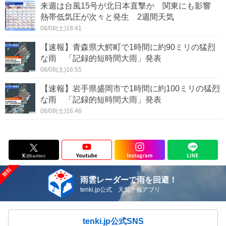
来週は台風15号が北日本直撃か 関東にも影響
熱帯低気圧が次々と発生 2週間天気
08/08(土)18:41
【速報】青森県大鰐町で1時間に約90ミリの猛烈
な雨 「記録的短時間大雨」発表
08/08(土)16:55
【速報】岩手県盛岡市で1時間に約100ミリの猛烈
な雨 「記録的短時間大雨」発表
08/08(土)16:46
雨雲レーダーで雨を回避！
tenki.jp公式 天気予報アプリ
tenki.jp公式SNS