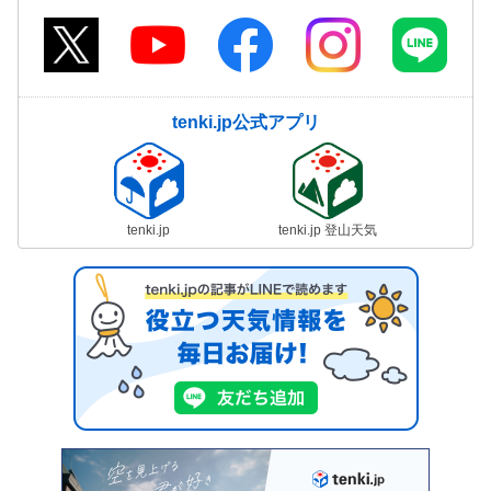
tenki.jp公式アプリ
tenki.jp
tenki.jp 登山天気