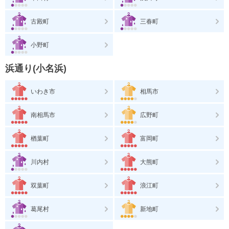
古殿町
三春町
小野町
浜通り(小名浜)
いわき市
相馬市
南相馬市
広野町
楢葉町
富岡町
川内村
大熊町
双葉町
浪江町
葛尾村
新地町