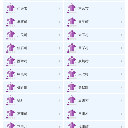
伊達市
本宮市
桑折町
国見町
川俣町
大玉村
鏡石町
天栄村
西郷村
泉崎村
中島村
矢吹町
棚倉町
矢祭町
塙町
鮫川村
石川町
玉川村
平田村
浅川町