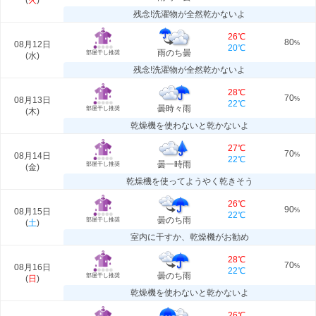
(
火
)
残念!洗濯物が全然乾かないよ
26℃
80
08月12日
%
20℃
雨のち曇
部屋干し推奨
(
水
)
残念!洗濯物が全然乾かないよ
28℃
70
08月13日
%
22℃
曇時々雨
部屋干し推奨
(
木
)
乾燥機を使わないと乾かないよ
27℃
70
08月14日
%
22℃
曇一時雨
部屋干し推奨
(
金
)
乾燥機を使ってようやく乾きそう
26℃
90
08月15日
%
22℃
曇のち雨
部屋干し推奨
(
土
)
室内に干すか、乾燥機がお勧め
28℃
70
08月16日
%
22℃
曇のち雨
部屋干し推奨
(
日
)
乾燥機を使わないと乾かないよ
26℃