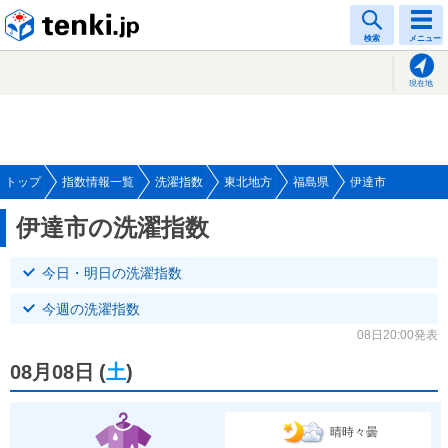
tenki.jp
検索
メニュー
現在地
トップ
指数情報一覧
洗濯指数
東北地方
福島県
伊達市
伊達市の洗濯指数
今日・明日の洗濯指数
今週の洗濯指数
08日20:00発表
08月08日
(
土
)
晴時々曇