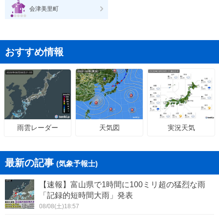
会津美里町
おすすめ情報
天気図
実況天気
雨雲レーダー
最新の記事
(気象予報士)
【速報】富山県で1時間に100ミリ超の猛烈な雨
「記録的短時間大雨」発表
08/08(土)18:57