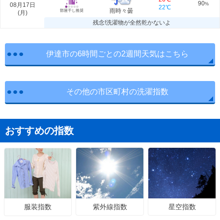
90
08月17日
%
22℃
雨時々曇
部屋干し推奨
(
月
)
残念!洗濯物が全然乾かないよ
伊達市の6時間ごとの2週間天気はこちら
その他の市区町村の洗濯指数
おすすめの指数
紫外線指数
星空指数
服装指数