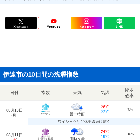
伊達市の10日間の洗濯指数
降水
日付
指数
天気
気温
確率
26℃
70
08月10日
%
22℃
曇一時雨
やや乾く
(
月
)
ワイシャツなど化学繊維は乾く
24℃
100
08月11日
%
19℃
雨時々曇
部屋干し推奨