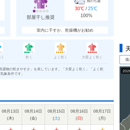
雨のち曇
30℃
/
25℃
100%
部屋干し推奨
室内に干すか、乾燥機がお勧め
乾く
乾く
よく乾く
大変よく乾く
衛
洗濯物の乾きやすさ」を表しています。「大変よく乾く」「よく乾
く気象条件です。
08月13日
08月14日
08月15日
08月16日
08月17日
(
木
)
(
金
)
(
土
)
(
日
)
(
月
)