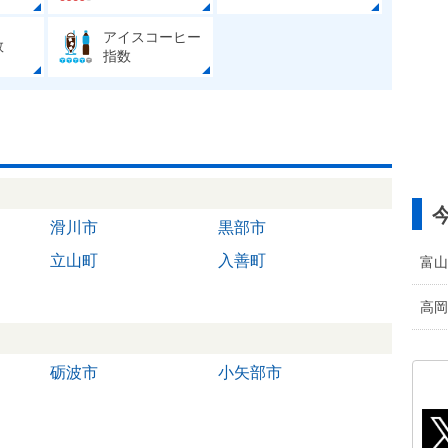
アイスコーヒー
数
指数
滑川市
黒部市
立山町
入善町
富山
高岡
砺波市
小矢部市