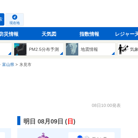
索
現在地
防災情報
天気図
指数情報
レジャー
PM2.5分布予測
地震情報
気
富山県
氷見市
08日10:00発表
明日 08月09日
(
日
)