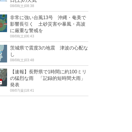
日(土)の天気
08/08(土)08:38
非常に強い台風13号 沖縄・奄美で
影響長引く 土砂災害や暴風・高波
に厳重な警戒を
08/08(土)06:43
茨城県で震度3の地震 津波の心配な
し
08/08(土)03:48
【速報】長野県で1時間に約100ミリ
の猛烈な雨 「記録的短時間大雨」
発表
08/07(金)18:41