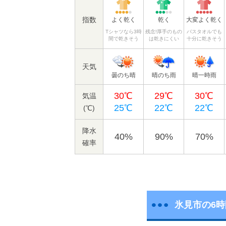
指数
よく乾く
乾く
大変よく乾く
Tシャツなら3時
残念!厚手のもの
バスタオルでも
間で乾きそう
は乾きにくい
十分に乾きそう
天気
曇のち晴
晴のち雨
晴一時雨
30℃
29℃
30℃
気温
25℃
22℃
22℃
(℃)
降水
40%
90%
70%
確率
氷見市の6