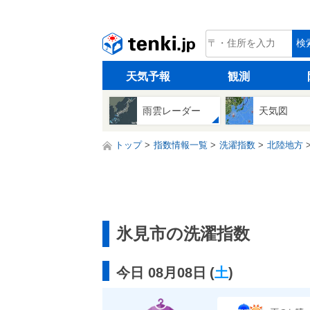
tenki.jp
検
天気予報
観測
雨雲レーダー
天気図
トップ
指数情報一覧
洗濯指数
北陸地方
氷見市の洗濯指数
今日 08月08日
(
土
)