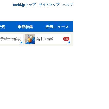
tenki.jpトップ
｜
サイトマップ
｜
ヘルプ
天気
季節特集
天気ニュース
象予報士の解説
熱中症情報
注目