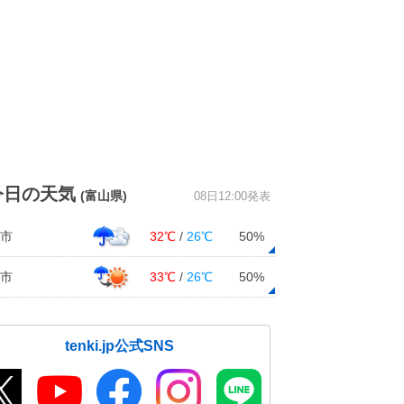
今日の天気
(富山県)
08日12:00発表
市
32℃
/
26℃
50%
市
33℃
/
26℃
50%
tenki.jp公式SNS