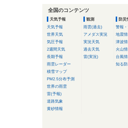
全国のコンテンツ
天気予報
観測
防災
天気予報
雨雲(過去)
警報・
世界天気
アメダス実況
地震情
気圧予報
実況天気
津波情
2週間天気
過去天気
火山情
長期予報
雷(実況)
台風情
雨雲レーダー
知る防
積雪マップ
PM2.5分布予測
世界の雨雲
雷(予報)
道路気象
黄砂情報