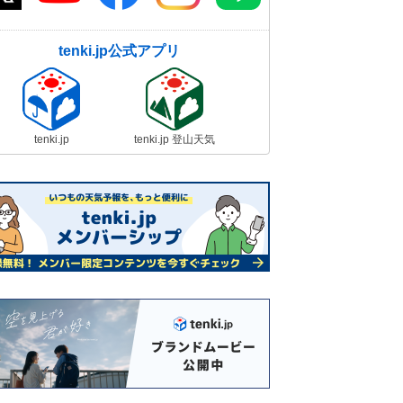
tenki.jp公式アプリ
tenki.jp
tenki.jp 登山天気