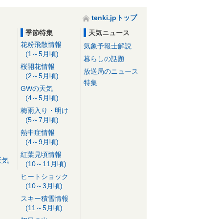
tenki.jpトップ
季節特集
天気ニュース
花粉飛散情報
気象予報士解説
(1～5月頃)
暮らしの話題
桜開花情報
放送局のニュース
(2～5月頃)
特集
GWの天気
(4～5月頃)
梅雨入り・明け
(5～7月頃)
熱中症情報
(4～9月頃)
紅葉見頃情報
天気
(10～11月頃)
ヒートショック
(10～3月頃)
スキー積雪情報
(11～5月頃)