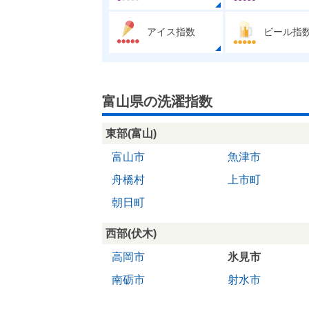
アイス指数
ビール指
富山県の洗濯指数
東部(富山)
富山市
魚津市
舟橋村
上市町
朝日町
西部(伏木)
高岡市
氷見市
南砺市
射水市