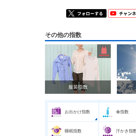
その他の指数
服装指数
お出かけ指数
傘指数
睡眠指数
汗かき指