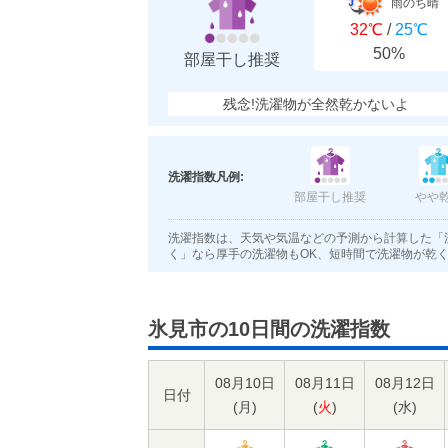
雨のち晴
32℃
/
25℃
50%
部屋干し推奨
残念!洗濯物が全然乾かないよ
洗濯指数凡例:
部屋干し推奨
やや
洗濯指数は、天気や気温などの予測から計算した「
く」なら厚手の洗濯物もOK、短時間で洗濯物が乾
氷見市の10日間の洗濯指数
08月10日
08月11日
08月12日
日付
(
月
)
(
火
)
(
水
)