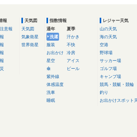
情報
天気図
指数情報
レジャー天気
注意報
天気図
通年
夏季
山の天気
報
気象衛星
洗濯
汗かき
海の天気
報
世界衛星
服装
不快
空港
報
お出かけ
冷房
野球場
報
星空
アイス
サッカー場
災
傘
ビール
ゴルフ場
紫外線
キャンプ場
体感温度
競馬・競艇・競輪
洗車
釣り
睡眠
お出かけスポット