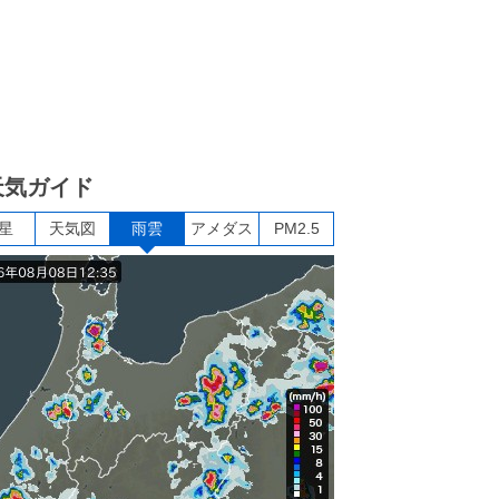
天気ガイド
星
天気図
雨雲
アメダス
PM2.5