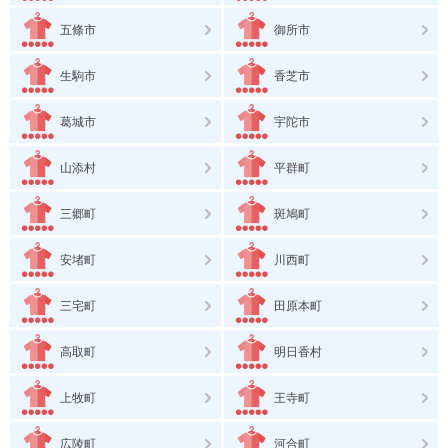
五條市
御所市
生駒市
香芝市
葛城市
宇陀市
山添村
平群町
三郷町
斑鳩町
安堵町
川西町
三宅町
田原本町
高取町
明日香村
上牧町
王寺町
広陵町
河合町