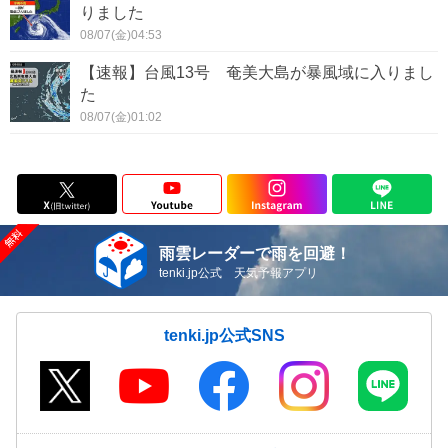
りました
08/07(金)04:53
【速報】台風13号 奄美大島が暴風域に入りまし
た
08/07(金)01:02
雨雲レーダーで雨を回避！
tenki.jp公式 天気予報アプリ
tenki.jp公式SNS