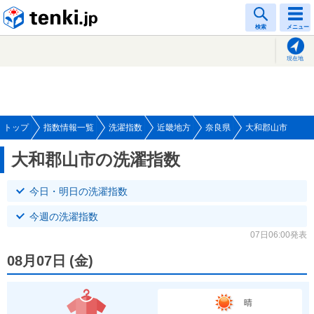
tenki.jp
検索
メニュー
現在地
トップ
指数情報一覧
洗濯指数
近畿地方
奈良県
大和郡山市
大和郡山市の洗濯指数
今日・明日の洗濯指数
今週の洗濯指数
07日06:00発表
08月07日
(
金
)
晴