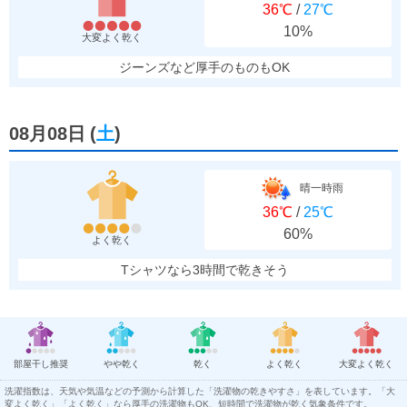
36℃
/
27℃
10%
大変よく乾く
ジーンズなど厚手のものもOK
08月08日
(
土
)
晴一時雨
36℃
/
25℃
60%
よく乾く
Tシャツなら3時間で乾きそう
部屋干し推奨
やや乾く
乾く
よく乾く
大変よく乾く
洗濯指数は、天気や気温などの予測から計算した「洗濯物の乾きやすさ」を表しています。「大
変よく乾く」「よく乾く」なら厚手の洗濯物もOK、短時間で洗濯物が乾く気象条件です。