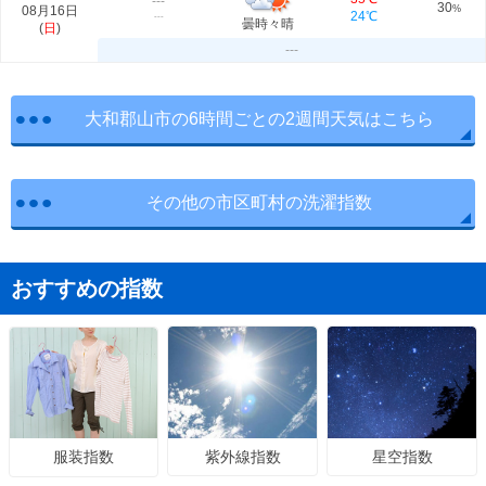
---
30
08月16日
%
24℃
---
曇時々晴
(
日
)
---
大和郡山市の6時間ごとの2週間天気はこちら
その他の市区町村の洗濯指数
おすすめの指数
紫外線指数
星空指数
服装指数