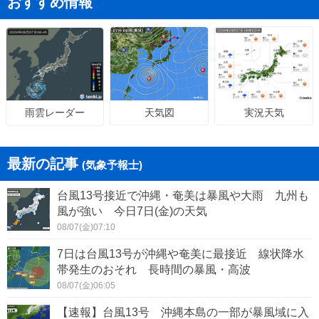
おすすめ情報
天気図
実況天気
雨雲レーダー
最新の記事
(気象予報士)
台風13号接近で沖縄・奄美は暴風や大雨 九州も
風が強い 今日7日(金)の天気
08/07(金)07:10
7日は台風13号が沖縄や奄美に最接近 線状降水
帯発生のおそれ 長時間の暴風・高波
08/07(金)06:05
【速報】台風13号 沖縄本島の一部が暴風域に入