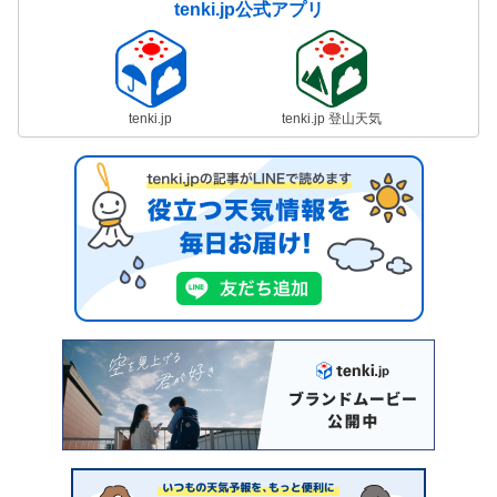
tenki.jp公式アプリ
tenki.jp
tenki.jp 登山天気