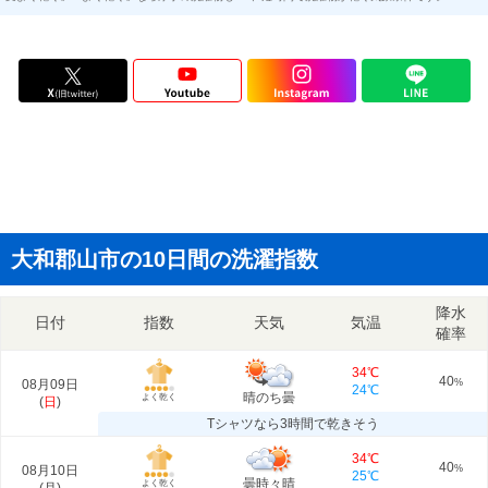
大和郡山市の10日間の洗濯指数
降水
日付
指数
天気
気温
確率
34℃
40
08月09日
%
24℃
晴のち曇
よく乾く
(
日
)
Tシャツなら3時間で乾きそう
34℃
40
08月10日
%
25℃
曇時々晴
よく乾く