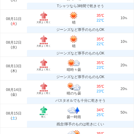
(
月
)
Tシャツなら3時間で乾きそう
35℃
10
08月11日
%
22℃
晴
大変よく乾く
(
火
)
ジーンズなど厚手のものもOK
35℃
10
08月12日
%
22℃
晴
大変よく乾く
(
水
)
ジーンズなど厚手のものもOK
35℃
20
08月13日
%
23℃
晴時々曇
大変よく乾く
(
木
)
ジーンズなど厚手のものもOK
35℃
20
08月14日
%
23℃
晴のち曇
大変よく乾く
(
金
)
バスタオルでも十分に乾きそう
34℃
50
08月15日
%
25℃
曇一時雨
乾く
(
土
)
残念!厚手のものは乾きにくい
35℃