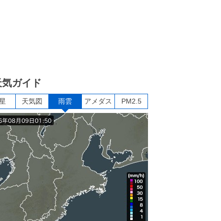
天気ガイド
星
天気図
雨雲
アメダス
PM2.5