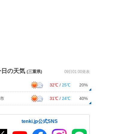
今日の天気
(三重県)
09日01:00発表
32℃
/
25℃
20%
市
31℃
/
24℃
40%
tenki.jp公式SNS