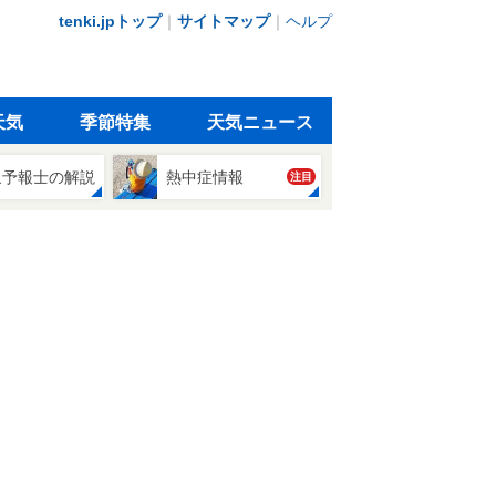
tenki.jpトップ
｜
サイトマップ
｜
ヘルプ
天気
季節特集
天気ニュース
象予報士の解説
熱中症情報
注目