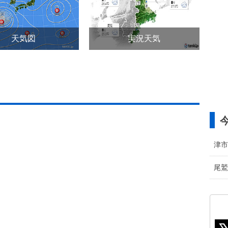
天気図
実況天気
津市
尾鷲