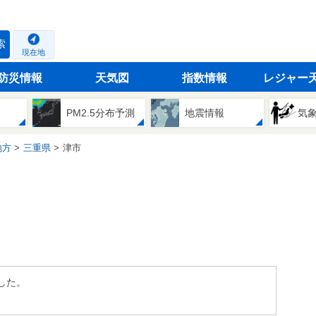
索
現在地
防災情報
天気図
指数情報
レジャー
PM2.5分布予測
地震情報
気
地方
三重県
津市
した。