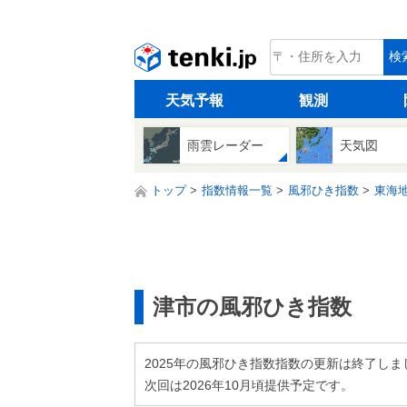
tenki.jp
検
天気予報
観測
雨雲レーダー
天気図
トップ
指数情報一覧
風邪ひき指数
東海
津市の風邪ひき指数
2025年の風邪ひき指数指数の更新は終了しま
次回は2026年10月頃提供予定です。