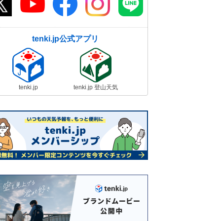
tenki.jp公式アプリ
tenki.jp
tenki.jp 登山天気