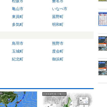
松阪市
桑名市
亀山市
いなべ市
東員町
菰野町
多気町
明和町
鳥羽市
熊野市
玉城町
度会町
紀北町
御浜町