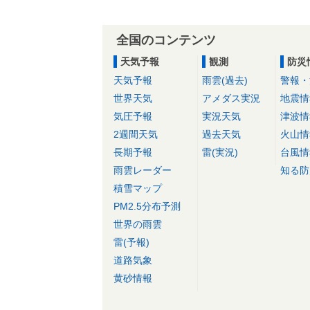
全国のコンテンツ
天気予報
観測
防災
天気予報
雨雲(過去)
警報・
世界天気
アメダス実況
地震情
気圧予報
実況天気
津波情
2週間天気
過去天気
火山情
長期予報
雷(実況)
台風情
雨雲レーダー
知る防
積雪マップ
PM2.5分布予測
世界の雨雲
雷(予報)
道路気象
黄砂情報