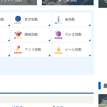
指数
星空指数
傘指数
睡眠指数
汗かき指数
アイス指数
ビール指数