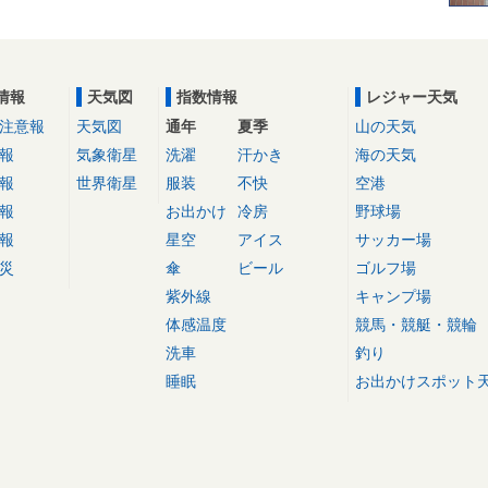
情報
天気図
指数情報
レジャー天気
注意報
天気図
通年
夏季
山の天気
報
気象衛星
洗濯
汗かき
海の天気
報
世界衛星
服装
不快
空港
報
お出かけ
冷房
野球場
報
星空
アイス
サッカー場
災
傘
ビール
ゴルフ場
紫外線
キャンプ場
体感温度
競馬・競艇・競輪
洗車
釣り
睡眠
お出かけスポット