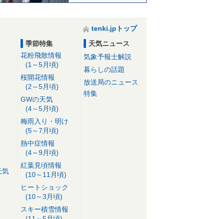
tenki.jpトップ
季節特集
天気ニュース
花粉飛散情報
気象予報士解説
(1～5月頃)
暮らしの話題
桜開花情報
放送局のニュース
(2～5月頃)
特集
GWの天気
(4～5月頃)
梅雨入り・明け
(5～7月頃)
熱中症情報
(4～9月頃)
紅葉見頃情報
天気
(10～11月頃)
ヒートショック
(10～3月頃)
スキー積雪情報
(11～5月頃)