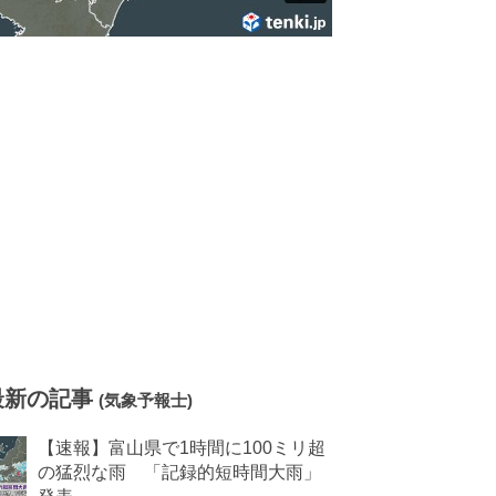
最新の記事
(気象予報士)
【速報】富山県で1時間に100ミリ超
の猛烈な雨 「記録的短時間大雨」