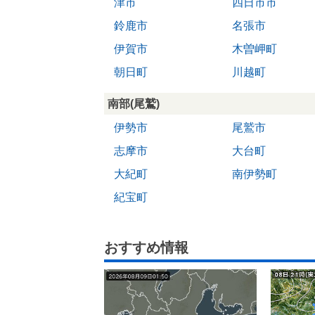
津市
四日市市
鈴鹿市
名張市
伊賀市
木曽岬町
朝日町
川越町
南部(尾鷲)
伊勢市
尾鷲市
志摩市
大台町
大紀町
南伊勢町
紀宝町
おすすめ情報