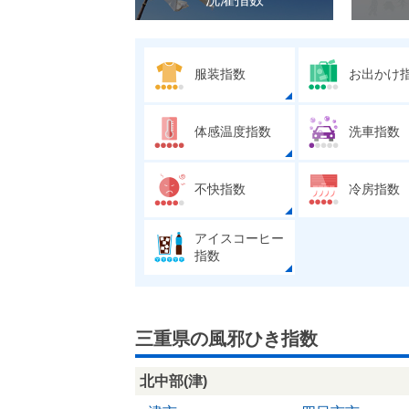
服装指数
お出かけ
体感温度指数
洗車指数
不快指数
冷房指数
アイスコーヒー
指数
三重県の風邪ひき指数
北中部(津)