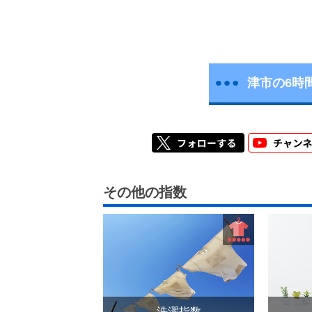
津市の6時
その他の指数
洗濯指数