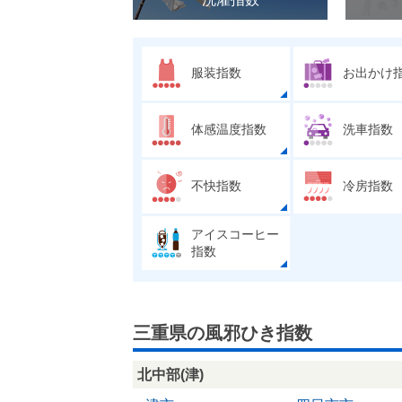
服装指数
お出かけ
体感温度指数
洗車指数
不快指数
冷房指数
アイスコーヒー
指数
三重県の風邪ひき指数
北中部(津)