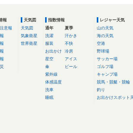
情報
天気図
指数情報
レジャー天気
注意報
天気図
通年
夏季
山の天気
報
気象衛星
洗濯
汗かき
海の天気
報
世界衛星
服装
不快
空港
報
お出かけ
冷房
野球場
報
星空
アイス
サッカー場
災
傘
ビール
ゴルフ場
紫外線
キャンプ場
体感温度
競馬・競艇・競輪
洗車
釣り
睡眠
お出かけスポット