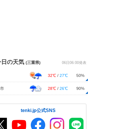
今日の天気
(三重県)
06日06:00発表
32℃
/
27℃
50%
市
28℃
/
26℃
90%
tenki.jp公式SNS