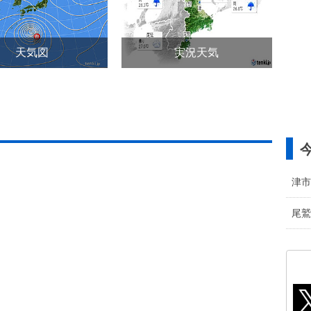
天気図
実況天気
津市
尾鷲