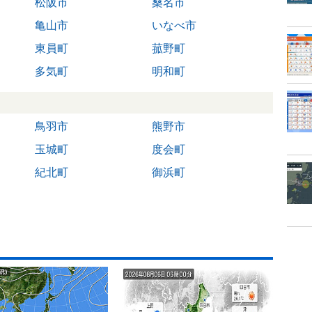
松阪市
桑名市
亀山市
いなべ市
東員町
菰野町
多気町
明和町
鳥羽市
熊野市
玉城町
度会町
紀北町
御浜町