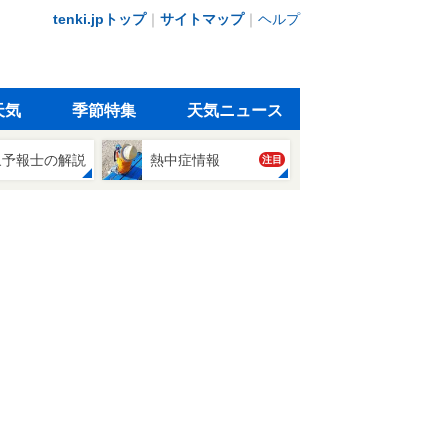
tenki.jpトップ
｜
サイトマップ
｜
ヘルプ
天気
季節特集
天気ニュース
象予報士の解説
熱中症情報
注目