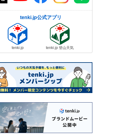
tenki.jp公式アプリ
tenki.jp
tenki.jp 登山天気