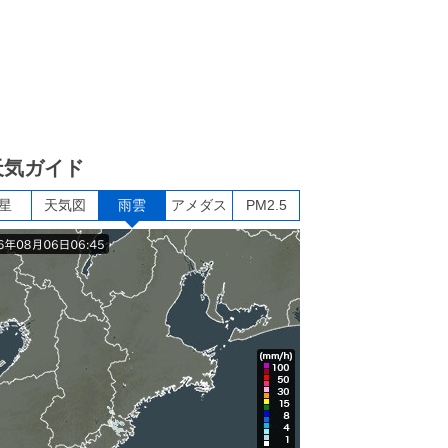
天気ガイド
星
天気図
雨雲
アメダス
PM2.5