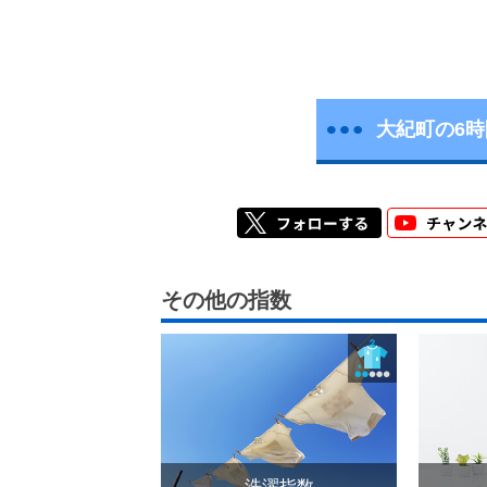
大紀町の6
その他の指数
洗濯指数