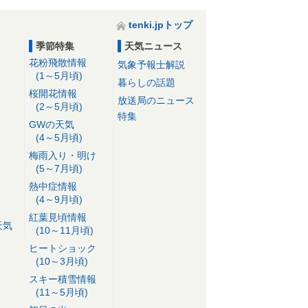
tenki.jpトップ
季節特集
天気ニュース
花粉飛散情報
気象予報士解説
(1～5月頃)
暮らしの話題
桜開花情報
放送局のニュース
(2～5月頃)
特集
GWの天気
(4～5月頃)
梅雨入り・明け
(5～7月頃)
熱中症情報
(4～9月頃)
紅葉見頃情報
天気
(10～11月頃)
ヒートショック
(10～3月頃)
スキー積雪情報
(11～5月頃)