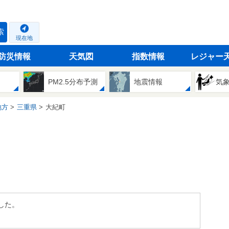
索
現在地
防災情報
天気図
指数情報
レジャー
PM2.5分布予測
地震情報
気
地方
三重県
大紀町
した。