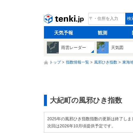
tenki.jp
検
天気予報
観測
雨雲レーダー
天気図
トップ
指数情報一覧
風邪ひき指数
東海
大紀町の風邪ひき指数
2025年の風邪ひき指数指数の更新は終了しま
次回は2026年10月頃提供予定です。