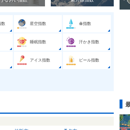
指数
星空指数
傘指数
睡眠指数
汗かき指数
アイス指数
ビール指数