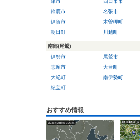
津市
四日市市
鈴鹿市
名張市
伊賀市
木曽岬町
朝日町
川越町
南部(尾鷲)
伊勢市
尾鷲市
志摩市
大台町
大紀町
南伊勢町
紀宝町
おすすめ情報