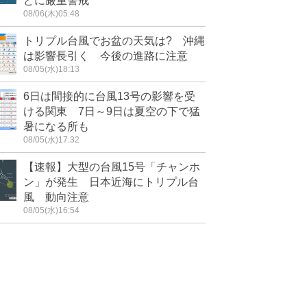
どに厳重警戒
08/06(木)05:48
トリプル台風でお盆の天気は? 沖縄
は影響長引く 今後の進路に注意
08/05(水)18:13
6日は間接的に台風13号の影響を受
ける関東 7日～9日は夏空の下で猛
暑になる所も
08/05(水)17:32
【速報】大型の台風15号「チャンホ
ン」が発生 日本近海にトリプル台
風 動向注意
08/05(水)16:54