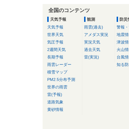
全国のコンテンツ
天気予報
観測
防災
天気予報
雨雲(過去)
警報・
世界天気
アメダス実況
地震情
気圧予報
実況天気
津波情
2週間天気
過去天気
火山情
長期予報
雷(実況)
台風情
雨雲レーダー
知る防
積雪マップ
PM2.5分布予測
世界の雨雲
雷(予報)
道路気象
黄砂情報