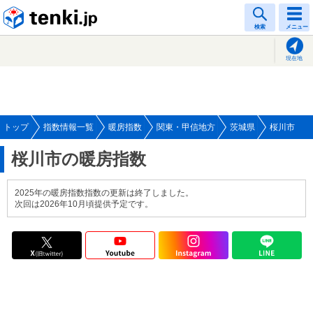
tenki.jp
検索
メニュー
現在地
トップ
指数情報一覧
暖房指数
関東・甲信地方
茨城県
桜川市
桜川市の暖房指数
2025年の暖房指数指数の更新は終了しました。
次回は2026年10月頃提供予定です。