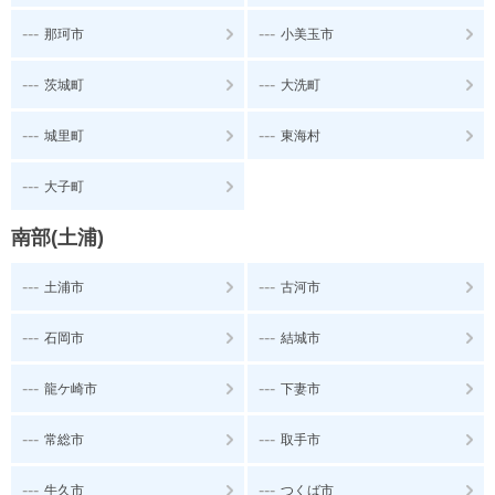
---
---
那珂市
小美玉市
---
---
茨城町
大洗町
---
---
城里町
東海村
---
大子町
南部(土浦)
---
---
土浦市
古河市
---
---
石岡市
結城市
---
---
龍ケ崎市
下妻市
---
---
常総市
取手市
---
---
牛久市
つくば市