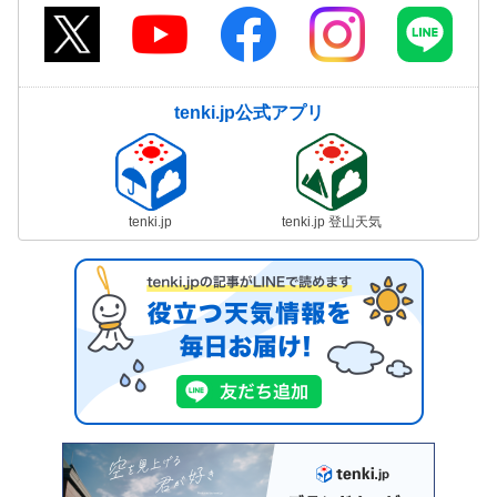
tenki.jp公式アプリ
tenki.jp
tenki.jp 登山天気