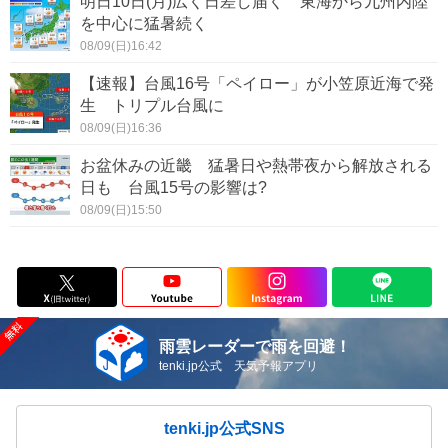
明日10日(月)広く日差し届く 東海から九州内陸
を中心に猛暑続く
08/09(日)16:42
【速報】台風16号「ペイロー」が小笠原近海で発
生 トリプル台風に
08/09(日)16:36
お盆休みの近畿 猛暑日や熱帯夜から解放される
日も 台風15号の影響は?
08/09(日)15:50
雨雲レーダーで雨を回避！
tenki.jp公式 天気予報アプリ
tenki.jp公式SNS