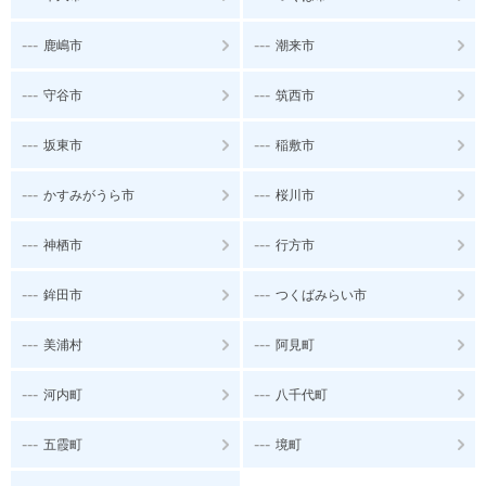
---
---
鹿嶋市
潮来市
---
---
守谷市
筑西市
---
---
坂東市
稲敷市
---
---
かすみがうら市
桜川市
---
---
神栖市
行方市
---
---
鉾田市
つくばみらい市
---
---
美浦村
阿見町
---
---
河内町
八千代町
---
---
五霞町
境町