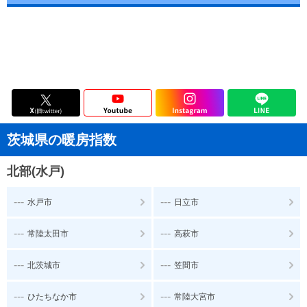
茨城県の暖房指数
北部(水戸)
---
---
水戸市
日立市
---
---
常陸太田市
高萩市
---
---
北茨城市
笠間市
---
---
ひたちなか市
常陸大宮市