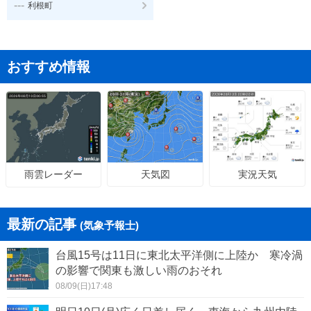
---
利根町
おすすめ情報
天気図
実況天気
雨雲レーダー
最新の記事
(気象予報士)
台風15号は11日に東北太平洋側に上陸か 寒冷渦
の影響で関東も激しい雨のおそれ
08/09(日)17:48