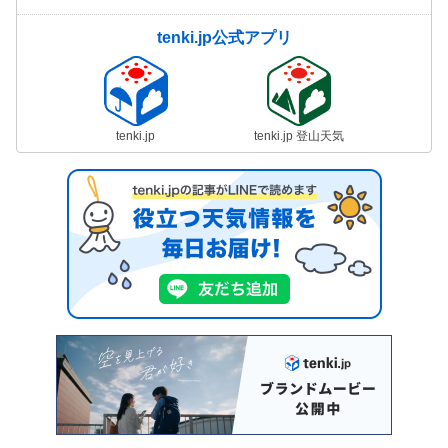
tenki.jp公式アプリ
tenki.jp
tenki.jp 登山天気