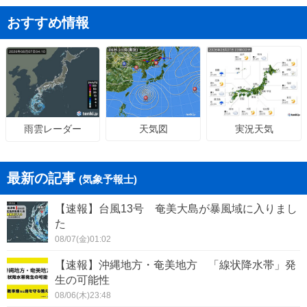
おすすめ情報
天気図
実況天気
雨雲レーダー
最新の記事
(気象予報士)
【速報】台風13号 奄美大島が暴風域に入りまし
た
08/07(金)01:02
【速報】沖縄地方・奄美地方 「線状降水帯」発
生の可能性
08/06(木)23:48