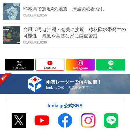
熊本県で震度4の地震 津波の心配なし
08/06(木)19:56
台風13号は沖縄・奄美に接近 線状降水帯発生の
可能性 暴風や高波などに厳重警戒
08/06(木)18:00
雨雲レーダーで雨を回避！
tenki.jp公式 天気予報アプリ
tenki.jp公式SNS