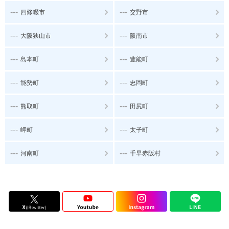
---
---
四條畷市
交野市
---
---
大阪狭山市
阪南市
---
---
島本町
豊能町
---
---
能勢町
忠岡町
---
---
熊取町
田尻町
---
---
岬町
太子町
---
---
河南町
千早赤阪村