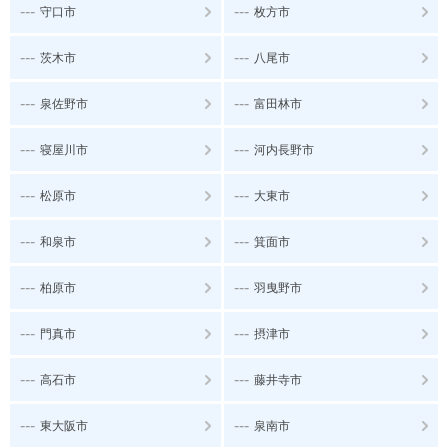
---
---
守口市
枚方市
---
---
茨木市
八尾市
---
---
泉佐野市
富田林市
---
---
寝屋川市
河内長野市
---
---
松原市
大東市
---
---
和泉市
箕面市
---
---
柏原市
羽曳野市
---
---
門真市
摂津市
---
---
高石市
藤井寺市
---
---
東大阪市
泉南市