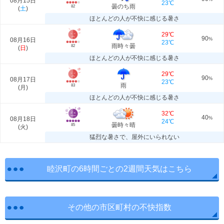
08月15日
23℃
曇のち雨
82
(
土
)
ほとんどの人が不快に感じる暑さ
29℃
90
08月16日
%
23℃
雨時々曇
82
(
日
)
ほとんどの人が不快に感じる暑さ
29℃
90
08月17日
%
23℃
雨
83
(
月
)
ほとんどの人が不快に感じる暑さ
32℃
40
08月18日
%
24℃
曇時々晴
85
(
火
)
猛烈な暑さで、屋外にいられない
睦沢町の6時間ごとの2週間天気はこちら
その他の市区町村の不快指数