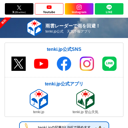
雨雲レーダーで雨を回避！
tenki.jp公式 天気予報アプリ
tenki.jp公式SNS
tenki.jp公式アプリ
tenki.jp
tenki.jp 登山天気