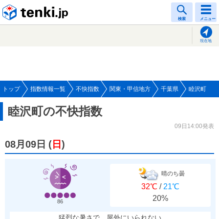
tenki.jp
検索
メニュー
現在地
トップ
指数情報一覧
不快指数
関東・甲信地方
千葉県
睦沢町
睦沢町の不快指数
09日14:00発表
08月09日
(
日
)
晴のち曇
32℃
/
21℃
20%
86
猛烈な暑さで、屋外にいられない