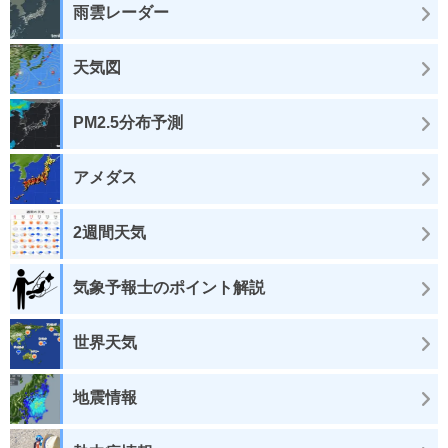
雨雲レーダー
天気図
PM2.5分布予測
アメダス
2週間天気
気象予報士のポイント解説
世界天気
地震情報