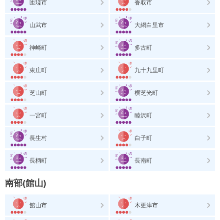
匝瑳市
香取市
山武市
大網白里市
神崎町
多古町
東庄町
九十九里町
芝山町
横芝光町
一宮町
睦沢町
長生村
白子町
長柄町
長南町
南部(館山)
館山市
木更津市