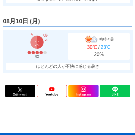
08月10日
(
月
)
晴時々曇
30℃
/
23℃
20%
82
ほとんどの人が不快に感じる暑さ