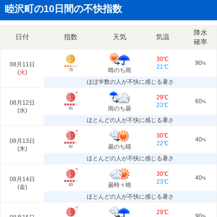
睦沢町の10日間の不快指数
降水
日付
指数
天気
気温
確率
30℃
90
08月11日
%
21℃
晴のち雨
79
(
火
)
ほぼ半数の人が不快に感じる暑さ
29℃
60
08月12日
%
23℃
雨のち曇
81
(
水
)
ほとんどの人が不快に感じる暑さ
30℃
40
08月13日
%
22℃
曇のち晴
82
(
木
)
ほとんどの人が不快に感じる暑さ
30℃
40
08月14日
%
23℃
曇時々晴
83
(
金
)
ほとんどの人が不快に感じる暑さ
29℃
90
%