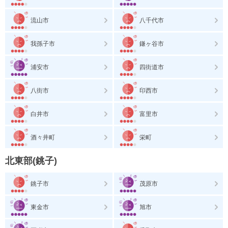
流山市
八千代市
我孫子市
鎌ヶ谷市
浦安市
四街道市
八街市
印西市
白井市
富里市
酒々井町
栄町
北東部(銚子)
銚子市
茂原市
東金市
旭市