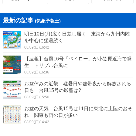
最新の記事
(気象予報士)
明日10日(月)広く日差し届く 東海から九州内陸
を中心に猛暑続く
08/09(日)16:42
【速報】台風16号「ペイロー」が小笠原近海で発
生 トリプル台風に
08/09(日)16:36
お盆休みの近畿 猛暑日や熱帯夜から解放される
日も 台風15号の影響は?
08/09(日)15:50
お盆の天気 台風15号は11日に東北に上陸のおそ
れ 関東も雨の日が多い
08/09(日)14:42