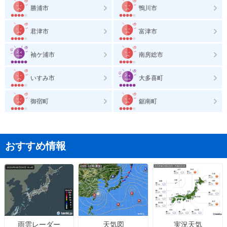
勝浦市
鴨川市
君津市
富津市
袖ケ浦市
南房総市
いすみ市
大多喜町
御宿町
鋸南町
おすすめ情報
天気図
実況天気
雨雲レーダー