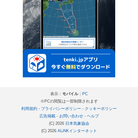
表示：
モバイル
｜
PC
※PCの閲覧は一部制限されます
利用規約
-
プライバシーポリシー
-
クッキーポリシー
広告掲載
-
お問い合わせ
-
ヘルプ
(C) 2026
日本気象協会
(C) 2026
ALiNKインターネット