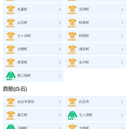
丸森町
亘理町
山元町
松島町
七ヶ浜町
利府町
大郷町
涌谷町
美里町
女川町
南三陸町
西部(白石)
仙台市泉区
白石市
蔵王町
七ヶ宿町
川崎町
大和町