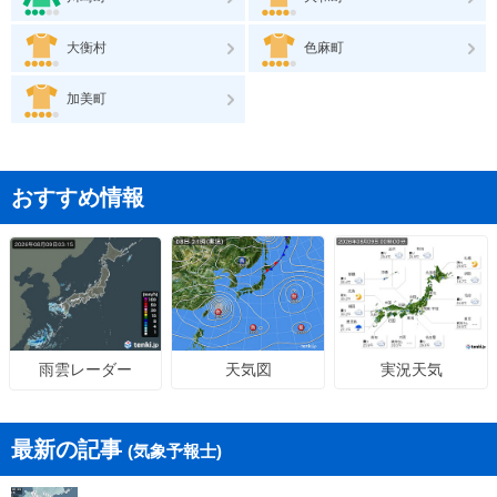
大衡村
色麻町
加美町
おすすめ情報
天気図
実況天気
雨雲レーダー
最新の記事
(気象予報士)