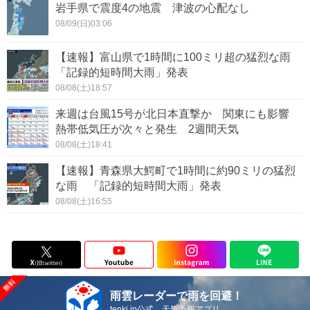
岩手県で震度4の地震 津波の心配なし
08/09(日)03:06
【速報】富山県で1時間に100ミリ超の猛烈な雨
「記録的短時間大雨」発表
08/08(土)18:57
来週は台風15号が北日本直撃か 関東にも影響
熱帯低気圧が次々と発生 2週間天気
08/08(土)18:41
【速報】青森県大鰐町で1時間に約90ミリの猛烈
な雨 「記録的短時間大雨」発表
08/08(土)16:55
雨雲レーダーで雨を回避！
tenki.jp公式 天気予報アプリ