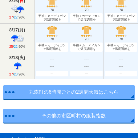
8/16
(
日
)
70
70
70
半袖＋カーディガン
半袖＋カーディガン
半袖＋カーディガン
27
/
22
90%
で温度調節を
で温度調節を
で温度調節を
8/17
(
月
)
70
70
70
半袖＋カーディガン
半袖＋カーディガン
半袖＋カーディガン
25
/
22
90%
で温度調節を
で温度調節を
で温度調節を
8/18
(
火
)
---
---
---
---
---
---
---
---
---
27
/
23
90%
丸森町の6時間ごとの2週間天気はこちら
その他の市区町村の服装指数