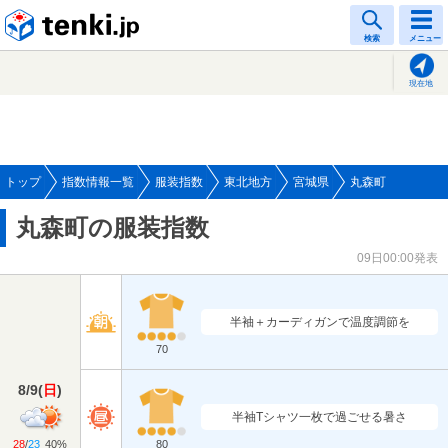
tenki.jp
検索
メニュー
現在地
トップ
指数情報一覧
服装指数
東北地方
宮城県
丸森町
丸森町の服装指数
09日00:00発表
半袖＋カーディガンで温度調節を
70
8/9
(
日
)
半袖Tシャツ一枚で過ごせる暑さ
28
/
23
40%
80