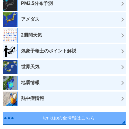
PM2.5分布予測
アメダス
2週間天気
気象予報士のポイント解説
世界天気
地震情報
熱中症情報
tenki.jpの全情報はこちら