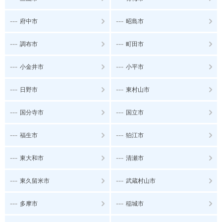
---
---
府中市
昭島市
---
---
調布市
町田市
---
---
小金井市
小平市
---
---
日野市
東村山市
---
---
国分寺市
国立市
---
---
福生市
狛江市
---
---
東大和市
清瀬市
---
---
東久留米市
武蔵村山市
---
---
多摩市
稲城市