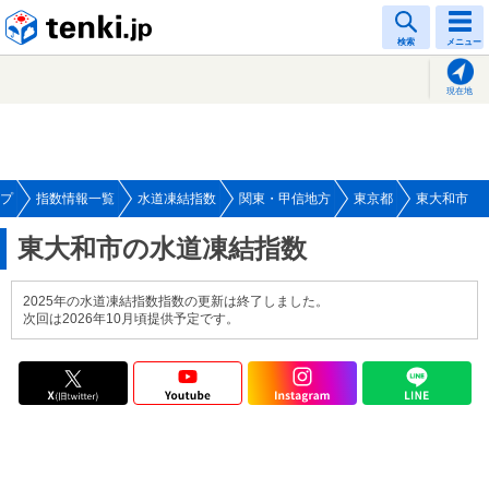
tenki.jp
検索
メニュー
現在地
プ
指数情報一覧
水道凍結指数
関東・甲信地方
東京都
東大和市
東大和市の水道凍結指数
2025年の水道凍結指数指数の更新は終了しました。
次回は2026年10月頃提供予定です。