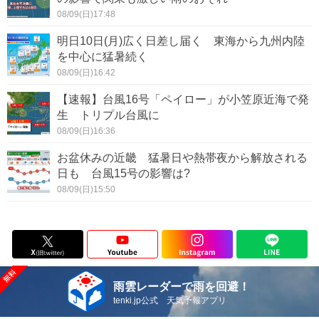
08/09(日)17:48
明日10日(月)広く日差し届く 東海から九州内陸
を中心に猛暑続く
08/09(日)16:42
【速報】台風16号「ペイロー」が小笠原近海で発
生 トリプル台風に
08/09(日)16:36
お盆休みの近畿 猛暑日や熱帯夜から解放される
日も 台風15号の影響は?
08/09(日)15:50
雨雲レーダーで雨を回避！
tenki.jp公式 天気予報アプリ