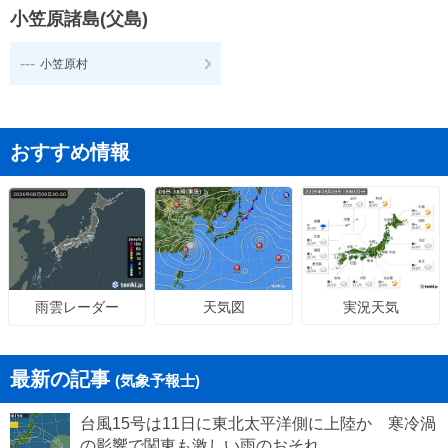
小笠原諸島(父島)
---
小笠原村
おすすめ情報
天気図
実況天気
雨雲レーダー
最新の記事
(気象予報士)
台風15号は11日に東北太平洋側に上陸か 寒冷渦
の影響で関東も激しい雨のおそれ