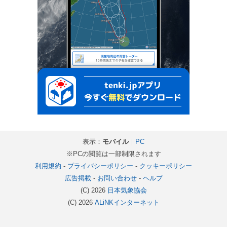
表示：
モバイル
｜
PC
※PCの閲覧は一部制限されます
利用規約
-
プライバシーポリシー
-
クッキーポリシー
広告掲載
-
お問い合わせ
-
ヘルプ
(C) 2026
日本気象協会
(C) 2026
ALiNKインターネット