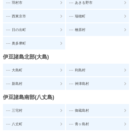
---
---
羽村市
あきる野市
---
---
西東京市
瑞穂町
---
---
日の出町
檜原村
---
奥多摩町
伊豆諸島北部(大島)
---
---
大島町
利島村
---
---
新島村
神津島村
伊豆諸島南部(八丈島)
---
---
三宅村
御蔵島村
---
---
八丈町
青ヶ島村