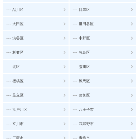
---
---
品川区
目黒区
---
---
大田区
世田谷区
---
---
渋谷区
中野区
---
---
杉並区
豊島区
---
---
北区
荒川区
---
---
板橋区
練馬区
---
---
足立区
葛飾区
---
---
江戸川区
八王子市
---
---
立川市
武蔵野市
---
---
三鷹市
青梅市