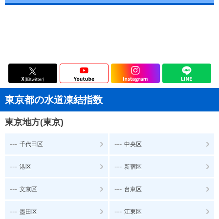
東京都の水道凍結指数
東京地方(東京)
---
---
千代田区
中央区
---
---
港区
新宿区
---
---
文京区
台東区
---
---
墨田区
江東区