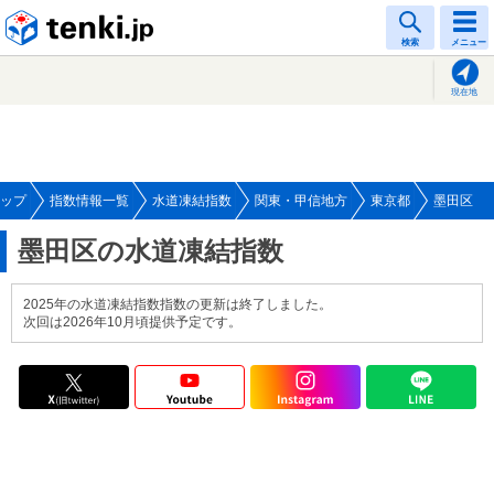
tenki.jp
検索
メニュー
現在地
ップ
指数情報一覧
水道凍結指数
関東・甲信地方
東京都
墨田区
墨田区の水道凍結指数
2025年の水道凍結指数指数の更新は終了しました。
次回は2026年10月頃提供予定です。