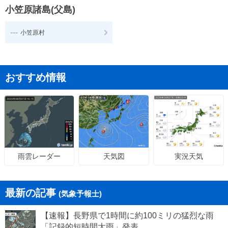
小笠原諸島(父島)
---
小笠原村
おすすめ情報
天気図
実況天気
雨雲レーダー
最新の記事
(気象予報士)
【速報】長野県で1時間に約100ミリの猛烈な雨
「記録的短時間大雨」発表