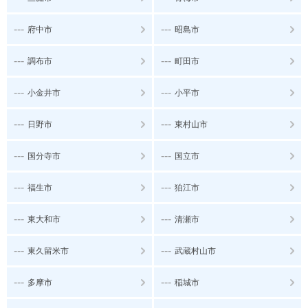
---
---
府中市
昭島市
---
---
調布市
町田市
---
---
小金井市
小平市
---
---
日野市
東村山市
---
---
国分寺市
国立市
---
---
福生市
狛江市
---
---
東大和市
清瀬市
---
---
東久留米市
武蔵村山市
---
---
多摩市
稲城市