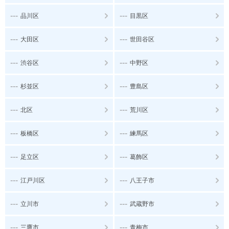
---
---
品川区
目黒区
---
---
大田区
世田谷区
---
---
渋谷区
中野区
---
---
杉並区
豊島区
---
---
北区
荒川区
---
---
板橋区
練馬区
---
---
足立区
葛飾区
---
---
江戸川区
八王子市
---
---
立川市
武蔵野市
---
---
三鷹市
青梅市