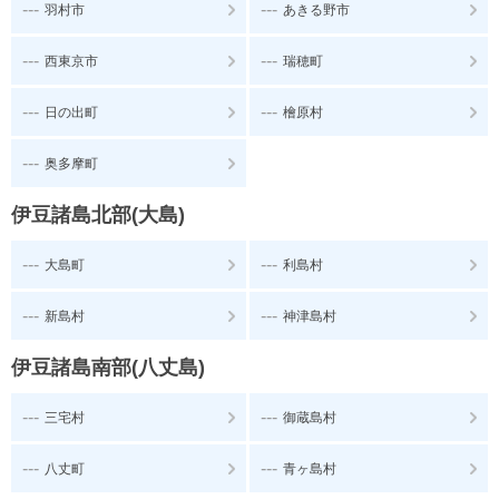
---
---
羽村市
あきる野市
---
---
西東京市
瑞穂町
---
---
日の出町
檜原村
---
奥多摩町
伊豆諸島北部(大島)
---
---
大島町
利島村
---
---
新島村
神津島村
伊豆諸島南部(八丈島)
---
---
三宅村
御蔵島村
---
---
八丈町
青ヶ島村