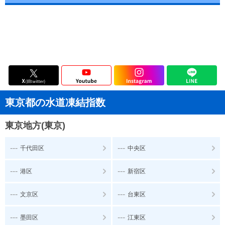
東京都の水道凍結指数
東京地方(東京)
---
---
千代田区
中央区
---
---
港区
新宿区
---
---
文京区
台東区
---
---
墨田区
江東区