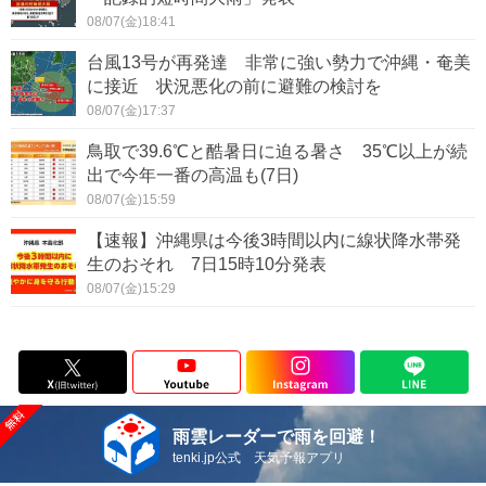
08/07(金)18:41
台風13号が再発達 非常に強い勢力で沖縄・奄美
に接近 状況悪化の前に避難の検討を
08/07(金)17:37
鳥取で39.6℃と酷暑日に迫る暑さ 35℃以上が続
出で今年一番の高温も(7日)
08/07(金)15:59
【速報】沖縄県は今後3時間以内に線状降水帯発
生のおそれ 7日15時10分発表
08/07(金)15:29
雨雲レーダーで雨を回避！
tenki.jp公式 天気予報アプリ