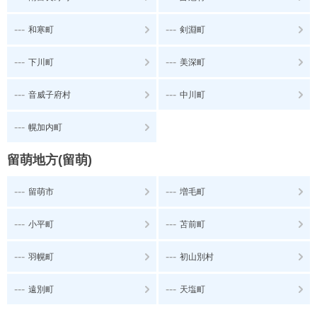
---
---
和寒町
剣淵町
---
---
下川町
美深町
---
---
音威子府村
中川町
---
幌加内町
留萌地方(留萌)
---
---
留萌市
増毛町
---
---
小平町
苫前町
---
---
羽幌町
初山別村
---
---
遠別町
天塩町