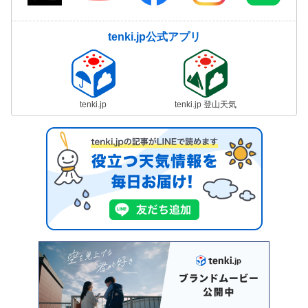
tenki.jp公式アプリ
tenki.jp
tenki.jp 登山天気