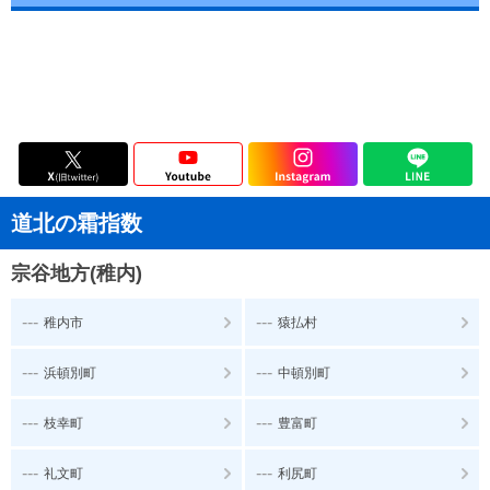
道北の霜指数
宗谷地方(稚内)
---
---
稚内市
猿払村
---
---
浜頓別町
中頓別町
---
---
枝幸町
豊富町
---
---
礼文町
利尻町