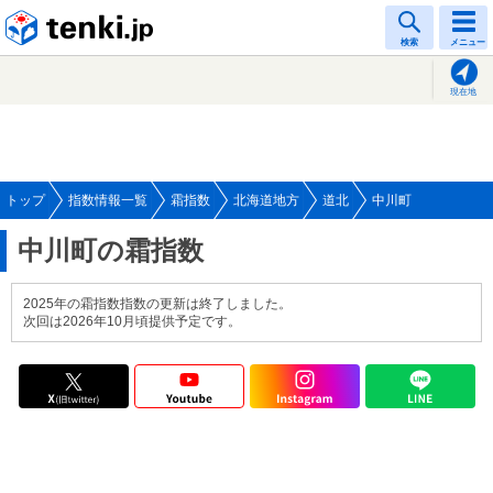
tenki.jp
検索
メニュー
現在地
トップ
指数情報一覧
霜指数
北海道地方
道北
中川町
中川町の霜指数
2025年の霜指数指数の更新は終了しました。
次回は2026年10月頃提供予定です。