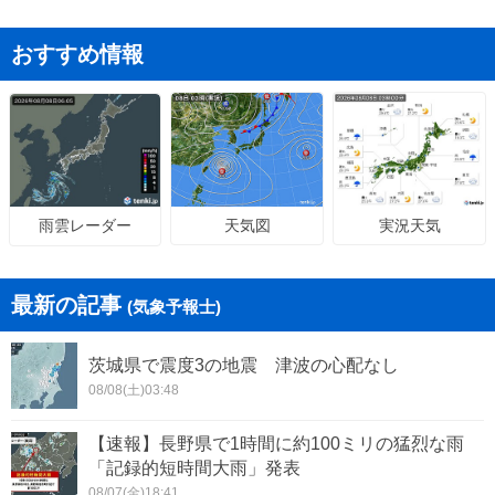
おすすめ情報
天気図
実況天気
雨雲レーダー
最新の記事
(気象予報士)
茨城県で震度3の地震 津波の心配なし
08/08(土)03:48
【速報】長野県で1時間に約100ミリの猛烈な雨
「記録的短時間大雨」発表
08/07(金)18:41