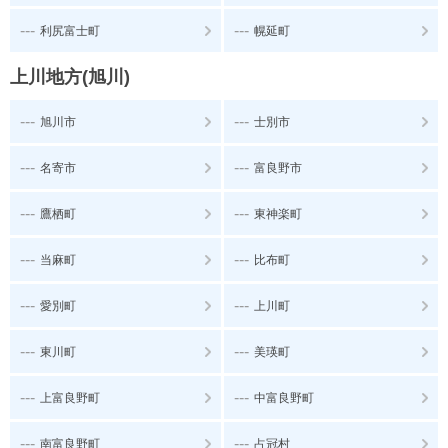
---
---
利尻富士町
幌延町
上川地方(旭川)
---
---
旭川市
士別市
---
---
名寄市
富良野市
---
---
鷹栖町
東神楽町
---
---
当麻町
比布町
---
---
愛別町
上川町
---
---
東川町
美瑛町
---
---
上富良野町
中富良野町
---
---
南富良野町
占冠村