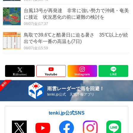
台風13号が再発達 非常に強い勢力で沖縄・奄美
に接近 状況悪化の前に避難の検討を
08/07(金)17:37
鳥取で39.6℃と酷暑日に迫る暑さ 35℃以上が続
出で今年一番の高温も(7日)
08/07(金)15:59
雨雲レーダーで雨を回避！
tenki.jp公式 天気予報アプリ
tenki.jp公式SNS