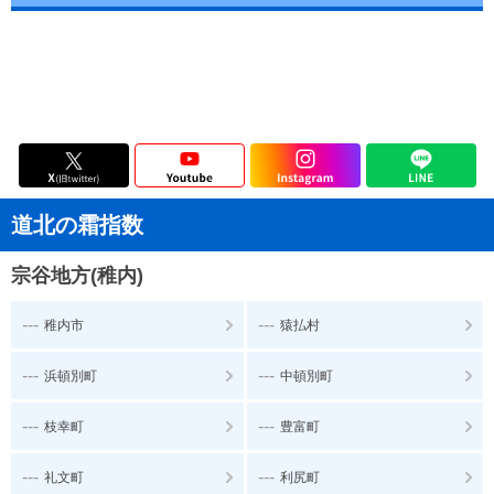
道北の霜指数
宗谷地方(稚内)
---
---
稚内市
猿払村
---
---
浜頓別町
中頓別町
---
---
枝幸町
豊富町
---
---
礼文町
利尻町