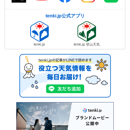
tenki.jp公式アプリ
tenki.jp
tenki.jp 登山天気