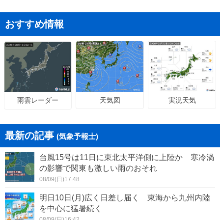
おすすめ情報
天気図
実況天気
雨雲レーダー
最新の記事
(気象予報士)
台風15号は11日に東北太平洋側に上陸か 寒冷渦
の影響で関東も激しい雨のおそれ
08/09(日)17:48
明日10日(月)広く日差し届く 東海から九州内陸
を中心に猛暑続く
08/09(日)16:42