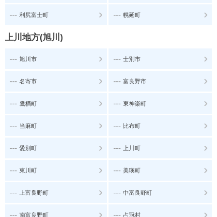
---
---
利尻富士町
幌延町
上川地方(旭川)
---
---
旭川市
士別市
---
---
名寄市
富良野市
---
---
鷹栖町
東神楽町
---
---
当麻町
比布町
---
---
愛別町
上川町
---
---
東川町
美瑛町
---
---
上富良野町
中富良野町
---
---
南富良野町
占冠村