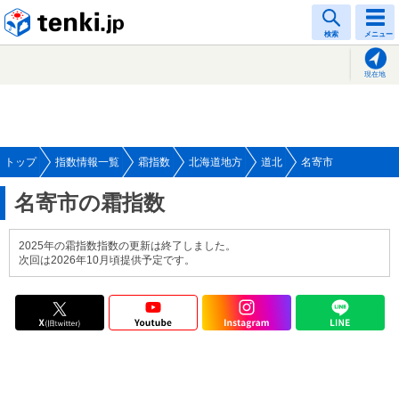
tenki.jp
検索
メニュー
現在地
トップ
指数情報一覧
霜指数
北海道地方
道北
名寄市
名寄市の霜指数
2025年の霜指数指数の更新は終了しました。
次回は2026年10月頃提供予定です。