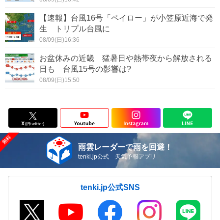
【速報】台風16号「ペイロー」が小笠原近海で発
生 トリプル台風に
08/09(日)16:36
お盆休みの近畿 猛暑日や熱帯夜から解放される
日も 台風15号の影響は?
08/09(日)15:50
雨雲レーダーで雨を回避！
tenki.jp公式 天気予報アプリ
tenki.jp公式SNS