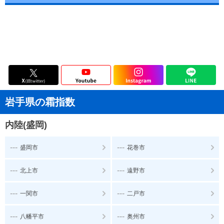
岩手県の霜指数
内陸(盛岡)
---
---
盛岡市
花巻市
---
---
北上市
遠野市
---
---
一関市
二戸市
---
---
八幡平市
奥州市