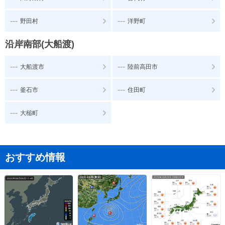
---
---
野田村
洋野町
沿岸南部(大船渡)
---
---
大船渡市
陸前高田市
---
---
釜石市
住田町
---
大槌町
おすすめ情報