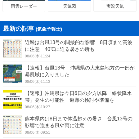
天気図
実況天気
雨雲レーダー
最新の記事
(気象予報士)
近畿は台風13号の間接的な影響 8日頃まで高波
に注意 40℃に迫る暑さの所も
08/06(木)11:24
【速報】台風13号 沖縄県の大東島地方の一部が
暴風域に入りました
08/06(木)11:13
【速報】沖縄県は今日6日の夕方以降「線状降水
帯」発生の可能性 避難の検討や準備を
08/06(木)10:27
熊本県内は8日まで体温超えの暑さ 台風13号の
影響で強まる風や雨に注意
08/06(木)09:51