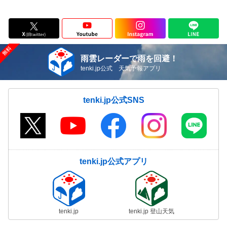
雨雲レーダーで雨を回避！
tenki.jp公式 天気予報アプリ
tenki.jp公式SNS
tenki.jp公式アプリ
tenki.jp
tenki.jp 登山天気