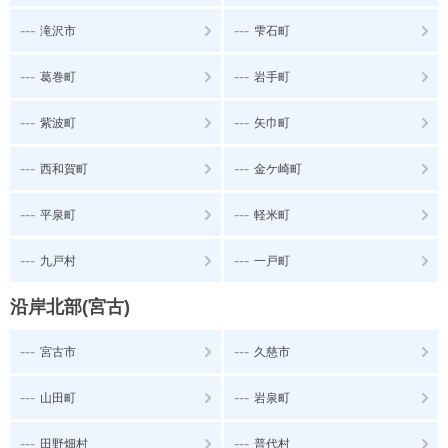
---
---
滝沢市
雫石町
---
---
葛巻町
岩手町
---
---
紫波町
矢巾町
---
---
西和賀町
金ケ崎町
---
---
平泉町
軽米町
---
---
九戸村
一戸町
沿岸北部(宮古)
---
---
宮古市
久慈市
---
---
山田町
岩泉町
---
---
田野畑村
普代村