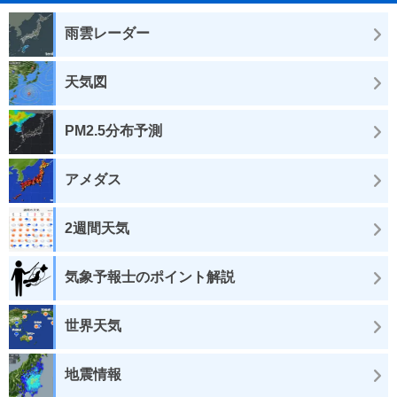
雨雲レーダー
天気図
PM2.5分布予測
アメダス
2週間天気
気象予報士のポイント解説
世界天気
地震情報