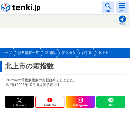
tenki.jp
検索
メニュー
現在地
トップ
指数情報一覧
霜指数
東北地方
岩手県
北上市
北上市の霜指数
2025年の霜指数指数の更新は終了しました。
次回は2026年10月頃提供予定です。