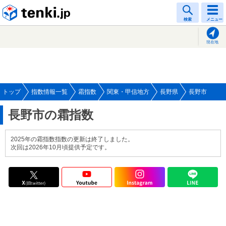
tenki.jp
検索
メニュー
現在地
トップ
指数情報一覧
霜指数
関東・甲信地方
長野県
長野市
長野市の霜指数
2025年の霜指数指数の更新は終了しました。
次回は2026年10月頃提供予定です。