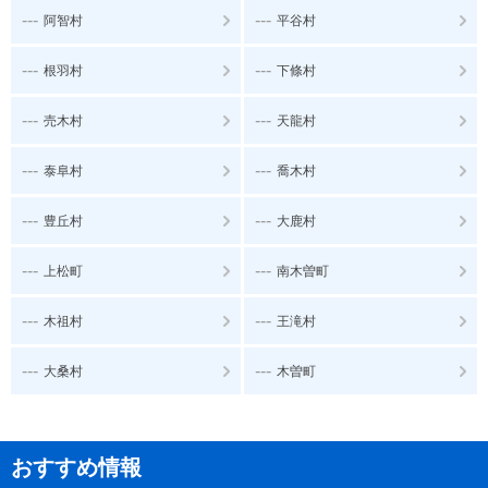
---
---
阿智村
平谷村
---
---
根羽村
下條村
---
---
売木村
天龍村
---
---
泰阜村
喬木村
---
---
豊丘村
大鹿村
---
---
上松町
南木曽町
---
---
木祖村
王滝村
---
---
大桑村
木曽町
おすすめ情報