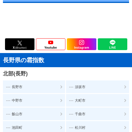
長野県の霜指数
北部(長野)
---
---
長野市
須坂市
---
---
中野市
大町市
---
---
飯山市
千曲市
---
---
池田町
松川村