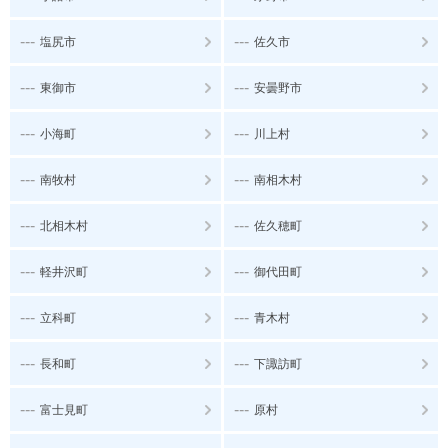
---
---
塩尻市
佐久市
---
---
東御市
安曇野市
---
---
小海町
川上村
---
---
南牧村
南相木村
---
---
北相木村
佐久穂町
---
---
軽井沢町
御代田町
---
---
立科町
青木村
---
---
長和町
下諏訪町
---
---
富士見町
原村