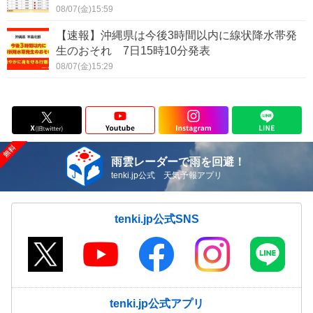
08/07(金)15:59
【速報】沖縄県は今後3時間以内に線状降水帯発
生のおそれ 7日15時10分発表
08/07(金)15:29
雨雲レーダーで雨を回避！
tenki.jp公式 天気予報アプリ
tenki.jp公式SNS
tenki.jp公式アプリ