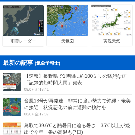
天気図
実況天気
雨雲レーダー
最新の記事
(気象予報士)
【速報】長野県で1時間に約100ミリの猛烈な雨
「記録的短時間大雨」発表
08/07(金)18:41
台風13号が再発達 非常に強い勢力で沖縄・奄美
に接近 状況悪化の前に避難の検討を
08/07(金)17:37
鳥取で39.6℃と酷暑日に迫る暑さ 35℃以上が続
出で今年一番の高温も(7日)