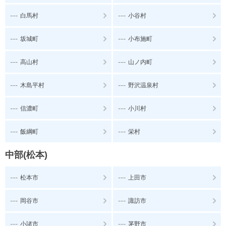
---
---
白馬村
小谷村
---
---
坂城町
小布施町
---
---
高山村
山ノ内町
---
---
木島平村
野沢温泉村
---
---
信濃町
小川村
---
---
飯綱町
栄村
中部(松本)
---
---
松本市
上田市
---
---
岡谷市
諏訪市
---
---
小諸市
茅野市