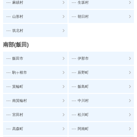
---
---
麻績村
生坂村
---
---
山形村
朝日村
---
筑北村
南部(飯田)
---
---
飯田市
伊那市
---
---
駒ヶ根市
辰野町
---
---
箕輪町
飯島町
---
---
南箕輪村
中川村
---
---
宮田村
松川町
---
---
高森町
阿南町