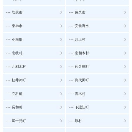
---
---
塩尻市
佐久市
---
---
東御市
安曇野市
---
---
小海町
川上村
---
---
南牧村
南相木村
---
---
北相木村
佐久穂町
---
---
軽井沢町
御代田町
---
---
立科町
青木村
---
---
長和町
下諏訪町
---
---
富士見町
原村