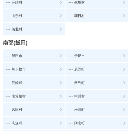
---
---
麻績村
生坂村
---
---
山形村
朝日村
---
筑北村
南部(飯田)
---
---
飯田市
伊那市
---
---
駒ヶ根市
辰野町
---
---
箕輪町
飯島町
---
---
南箕輪村
中川村
---
---
宮田村
松川町
---
---
高森町
阿南町