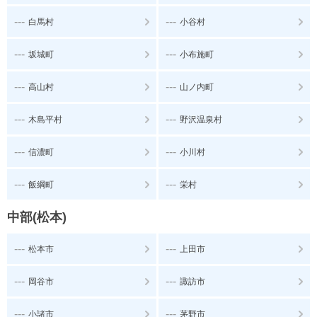
---
---
白馬村
小谷村
---
---
坂城町
小布施町
---
---
高山村
山ノ内町
---
---
木島平村
野沢温泉村
---
---
信濃町
小川村
---
---
飯綱町
栄村
中部(松本)
---
---
松本市
上田市
---
---
岡谷市
諏訪市
---
---
小諸市
茅野市