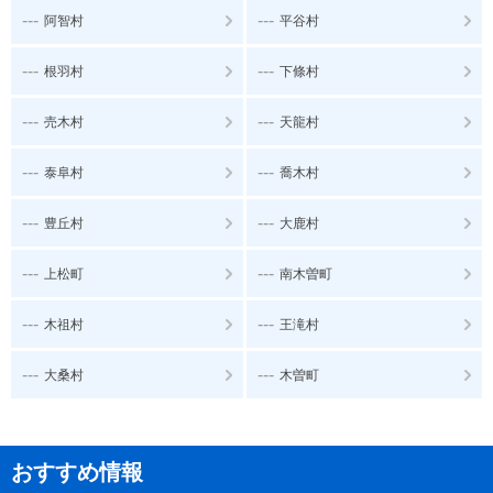
---
---
阿智村
平谷村
---
---
根羽村
下條村
---
---
売木村
天龍村
---
---
泰阜村
喬木村
---
---
豊丘村
大鹿村
---
---
上松町
南木曽町
---
---
木祖村
王滝村
---
---
大桑村
木曽町
おすすめ情報