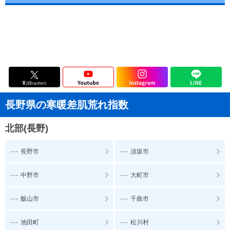
長野県の寒暖差肌荒れ指数
北部(長野)
---
---
長野市
須坂市
---
---
中野市
大町市
---
---
飯山市
千曲市
---
---
池田町
松川村