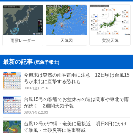
天気図
実況天気
雨雲レーダー
最新の記事
(気象予報士)
今週末は突然の雨や雷雨に注意 12日頃は台風15
号が東北に直撃する恐れも
08/07(金)12:16
台風15号の影響でお盆休みの週は関東や東北で雨
が続く 2週間天気予報
08/07(金)12:03
台風13号が沖縄・奄美に最接近 明日8日にかけ
て暴風・土砂災害に厳重警戒