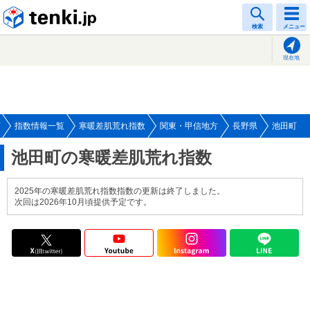
tenki.jp
検索
メニュー
現在地
指数情報一覧
寒暖差肌荒れ指数
関東・甲信地方
長野県
池田町
池田町の寒暖差肌荒れ指数
2025年の寒暖差肌荒れ指数指数の更新は終了しました。
次回は2026年10月頃提供予定です。