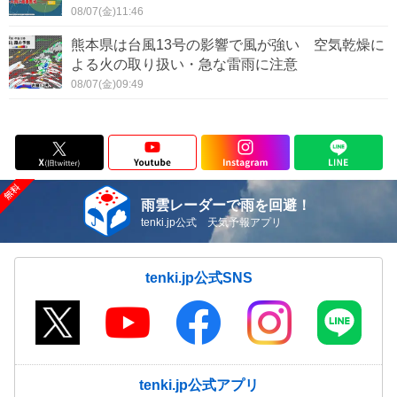
08/07(金)11:46
熊本県は台風13号の影響で風が強い 空気乾燥に
よる火の取り扱い・急な雷雨に注意
08/07(金)09:49
雨雲レーダーで雨を回避！
tenki.jp公式 天気予報アプリ
tenki.jp公式SNS
tenki.jp公式アプリ