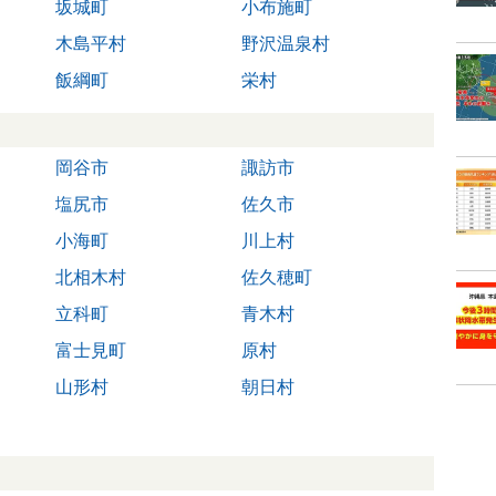
坂城町
小布施町
木島平村
野沢温泉村
飯綱町
栄村
岡谷市
諏訪市
塩尻市
佐久市
小海町
川上村
北相木村
佐久穂町
立科町
青木村
富士見町
原村
山形村
朝日村