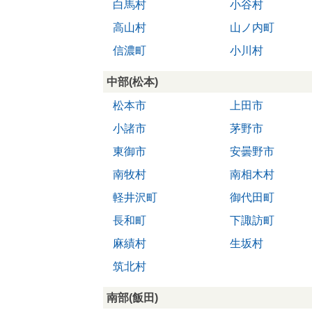
白馬村
小谷村
高山村
山ノ内町
信濃町
小川村
中部(松本)
松本市
上田市
小諸市
茅野市
東御市
安曇野市
南牧村
南相木村
軽井沢町
御代田町
長和町
下諏訪町
麻績村
生坂村
筑北村
南部(飯田)