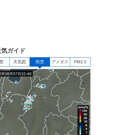
天気ガイド
星
天気図
雨雲
アメダス
PM2.5