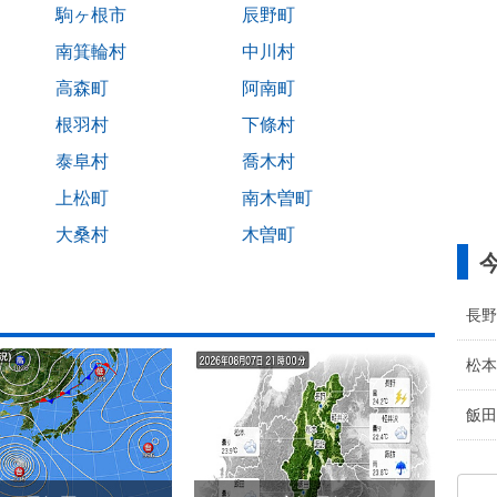
駒ヶ根市
辰野町
南箕輪村
中川村
高森町
阿南町
根羽村
下條村
泰阜村
喬木村
上松町
南木曽町
大桑村
木曽町
長野
松本
飯田