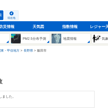
索
現在地
防災情報
天気図
指数情報
レジャー
PM2.5分布予測
地震情報
気
関東・甲信地方
長野県
飯田市
数
しました。