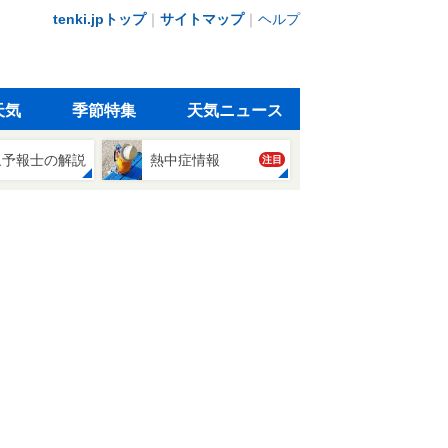
tenki.jpトップ
｜
サイトマップ
｜
ヘルプ
天気
季節特集
天気ニュース
象予報士の解説
熱中症情報
注目