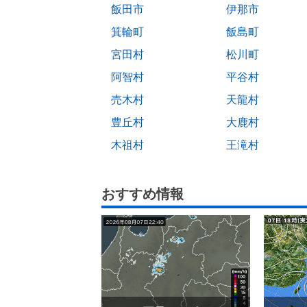
飯田市
伊那市
箕輪町
飯島町
宮田村
松川町
阿智村
平谷村
売木村
天龍村
豊丘村
大鹿村
木祖村
王滝村
おすすめ情報