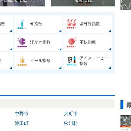
指数
傘指数
紫外線指数
汗かき指数
不快指数
アイスコーヒー
数
ビール指数
指数
中野市
大町市
池田町
松川村