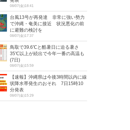
発表
08/07(金)18:41
台風13号が再発達 非常に強い勢力
で沖縄・奄美に接近 状況悪化の前
に避難の検討を
08/07(金)17:37
鳥取で39.6℃と酷暑日に迫る暑さ
35℃以上が続出で今年一番の高温も
(7日)
08/07(金)15:59
【速報】沖縄県は今後3時間以内に線
状降水帯発生のおそれ 7日15時10
分発表
08/07(金)15:29