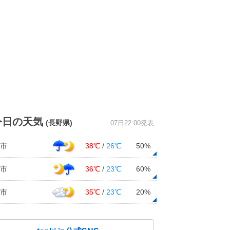
今日の天気
(長野県)
07日22:00発表
市
38℃
/
26℃
50%
市
36℃
/
23℃
60%
市
35℃
/
23℃
20%