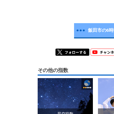
飯田市の6
その他の指数
星空指数