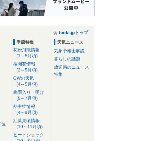
tenki.jpトップ
季節特集
天気ニュース
花粉飛散情報
気象予報士解説
(1～5月頃)
暮らしの話題
桜開花情報
放送局のニュース
(2～5月頃)
特集
GWの天気
(4～5月頃)
梅雨入り・明け
(5～7月頃)
熱中症情報
(4～9月頃)
紅葉見頃情報
天気
(10～11月頃)
ヒートショック
(10～3月頃)