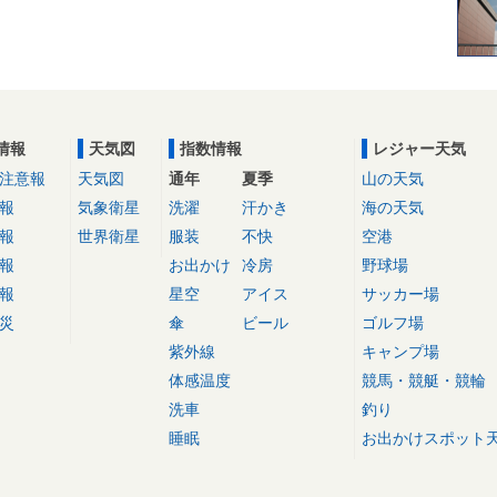
情報
天気図
指数情報
レジャー天気
注意報
天気図
通年
夏季
山の天気
報
気象衛星
洗濯
汗かき
海の天気
報
世界衛星
服装
不快
空港
報
お出かけ
冷房
野球場
報
星空
アイス
サッカー場
災
傘
ビール
ゴルフ場
紫外線
キャンプ場
体感温度
競馬・競艇・競輪
洗車
釣り
睡眠
お出かけスポット