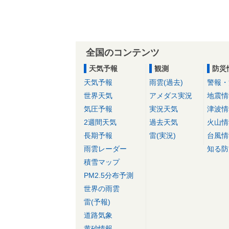
全国のコンテンツ
天気予報
観測
防災
天気予報
雨雲(過去)
警報・
世界天気
アメダス実況
地震情
気圧予報
実況天気
津波情
2週間天気
過去天気
火山情
長期予報
雷(実況)
台風情
雨雲レーダー
知る防
積雪マップ
PM2.5分布予測
世界の雨雲
雷(予報)
道路気象
黄砂情報