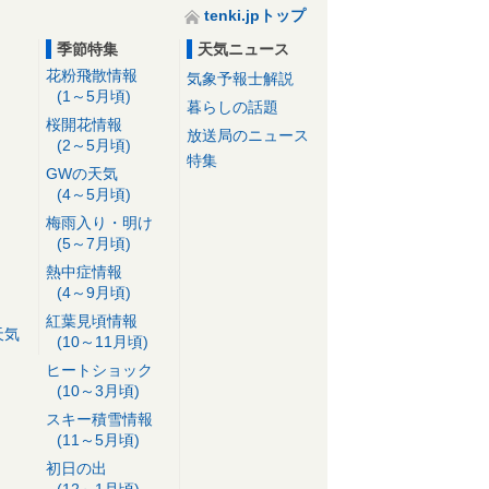
tenki.jpトップ
季節特集
天気ニュース
花粉飛散情報
気象予報士解説
(1～5月頃)
暮らしの話題
桜開花情報
放送局のニュース
(2～5月頃)
特集
GWの天気
(4～5月頃)
梅雨入り・明け
(5～7月頃)
熱中症情報
(4～9月頃)
紅葉見頃情報
天気
(10～11月頃)
ヒートショック
(10～3月頃)
スキー積雪情報
(11～5月頃)
初日の出