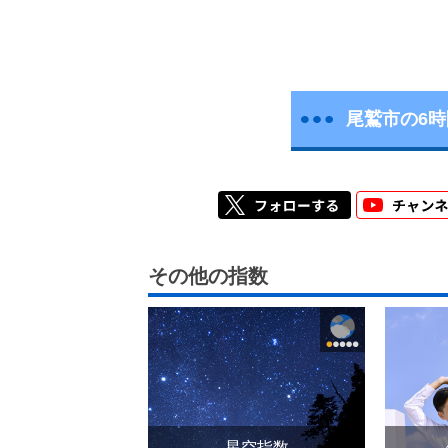
尾鷲市の6
その他の指数
星空指数