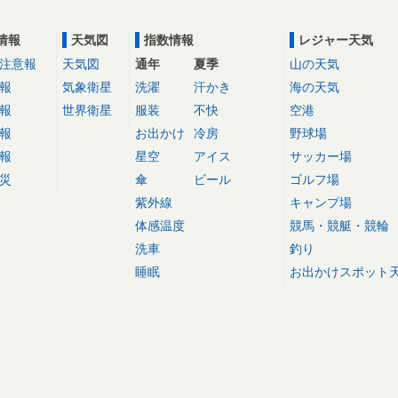
情報
天気図
指数情報
レジャー天気
注意報
天気図
通年
夏季
山の天気
報
気象衛星
洗濯
汗かき
海の天気
報
世界衛星
服装
不快
空港
報
お出かけ
冷房
野球場
報
星空
アイス
サッカー場
災
傘
ビール
ゴルフ場
紫外線
キャンプ場
体感温度
競馬・競艇・競輪
洗車
釣り
睡眠
お出かけスポット