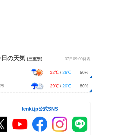
今日の天気
(三重県)
07日09:00発表
32℃
/
26℃
50%
市
29℃
/
26℃
80%
tenki.jp公式SNS