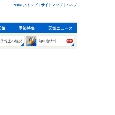
tenki.jpトップ
｜
サイトマップ
｜
ヘルプ
天気
季節特集
天気ニュース
象予報士の解説
熱中症情報
注目