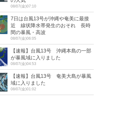
の天気
08/07(金)07:10
7日は台風13号が沖縄や奄美に最接
近 線状降水帯発生のおそれ 長時
間の暴風・高波
08/07(金)06:05
【速報】台風13号 沖縄本島の一部
が暴風域に入りました
08/07(金)04:53
【速報】台風13号 奄美大島が暴風
域に入りました
08/07(金)01:02