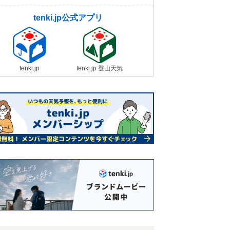
tenki.jp公式アプリ
tenki.jp
tenki.jp 登山天気