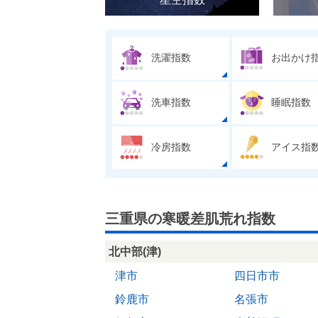
洗濯指数
お出かけ
洗車指数
睡眠指数
冷房指数
アイス指
三重県の寒暖差肌荒れ指数
北中部(津)
津市
四日市市
鈴鹿市
名張市