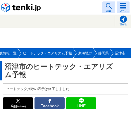
tenki.jp
検索
メニュー
現在地
数情報一覧
ヒートテック・エアリズム予報
東海地方
静岡県
沼津市
沼津市のヒートテック・エアリズ
ム予報
ヒートテック指数の表示は終了しました。
X
Facebook
LINE
(旧twitter)