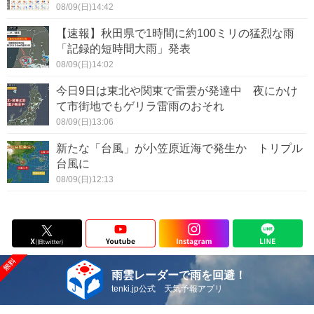
08/09(日)14:42
【速報】秋田県で1時間に約100ミリの猛烈な雨
「記録的短時間大雨」発表
08/09(日)14:02
今日9日は東北や関東で雷雲が発達中 夜にかけ
て市街地でもゲリラ雷雨のおそれ
08/09(日)13:06
新たな「台風」が小笠原近海で発生か トリプル
台風に
08/09(日)12:13
雨雲レーダーで雨を回避！
tenki.jp公式 天気予報アプリ