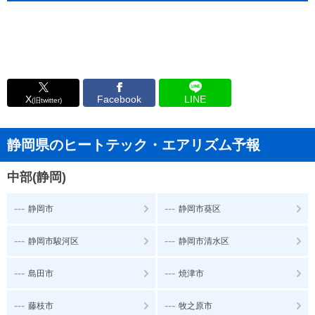
X
Facebook
LINE
(旧twitter)
静岡県のヒートテック・エアリズム予報
中部(静岡)
---
---
静岡市
静岡市葵区
---
---
静岡市駿河区
静岡市清水区
---
---
島田市
焼津市
---
---
藤枝市
牧之原市