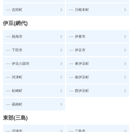
---
---
吉田町
川根本町
伊豆(網代)
---
---
熱海市
伊東市
---
---
下田市
伊豆市
---
---
伊豆の国市
東伊豆町
---
---
河津町
南伊豆町
---
---
松崎町
西伊豆町
---
函南町
東部(三島)
---
---
沼津市
三島市