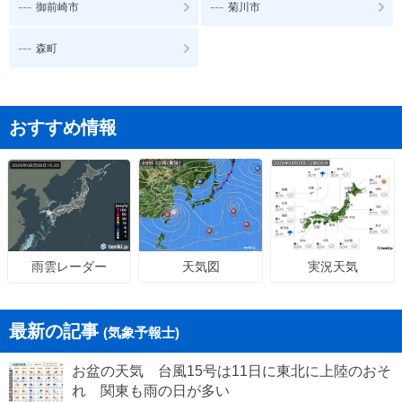
---
---
御前崎市
菊川市
---
森町
おすすめ情報
天気図
実況天気
雨雲レーダー
最新の記事
(気象予報士)
お盆の天気 台風15号は11日に東北に上陸のおそ
れ 関東も雨の日が多い