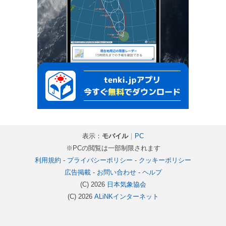
表示：
モバイル
｜
PC
※PCの閲覧は一部制限されます
利用規約
-
プライバシーポリシー
-
クッキーポリシー
広告掲載
-
お問い合わせ
-
ヘルプ
(C) 2026
日本気象協会
(C) 2026
ALiNKインターネット