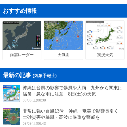
おすすめ情報
天気図
実況天気
雨雲レーダー
最新の記事
(気象予報士)
沖縄は台風の影響で暴風や大雨 九州から関東は
猛暑・急な雨に注意 8日(土)の天気
08/08(土)08:38
非常に強い台風13号 沖縄・奄美で影響長引く
土砂災害や暴風・高波に厳重な警戒を
08/08(土)06:43