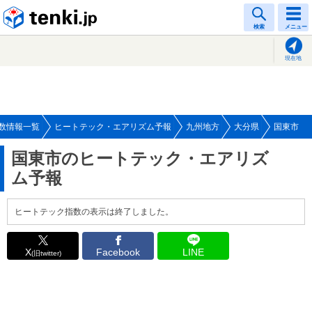
tenki.jp
検索
メニュー
現在地
数情報一覧
ヒートテック・エアリズム予報
九州地方
大分県
国東市
国東市のヒートテック・エアリズ
ム予報
ヒートテック指数の表示は終了しました。
X
Facebook
LINE
(旧twitter)