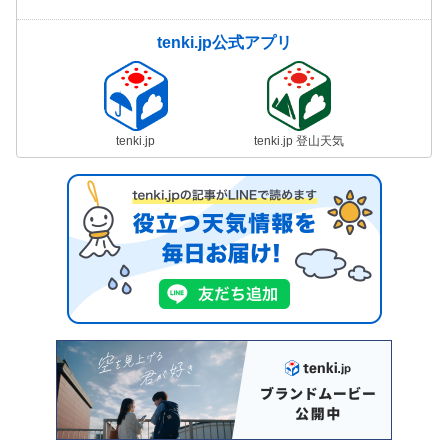
tenki.jp公式アプリ
tenki.jp
tenki.jp 登山天気