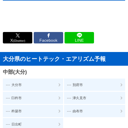
X
Facebook
LINE
(旧twitter)
大分県のヒートテック・エアリズム予報
中部(大分)
---
---
大分市
別府市
---
---
臼杵市
津久見市
---
---
杵築市
由布市
---
日出町