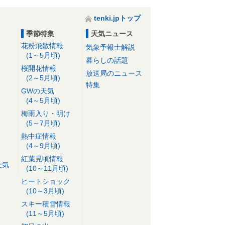
tenki.jpトップ
季節特集
天気ニュース
花粉飛散情報
気象予報士解説
(1～5月頃)
暮らしの話題
桜開花情報
放送局のニュース
(2～5月頃)
特集
GWの天気
(4～5月頃)
梅雨入り・明け
(5～7月頃)
熱中症情報
(4～9月頃)
紅葉見頃情報
天気
(10～11月頃)
ヒートショック
(10～3月頃)
スキー積雪情報
(11～5月頃)