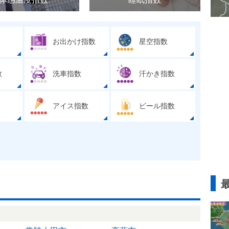
お出かけ指数
星空指数
数
洗車指数
汗かき指数
アイス指数
ビール指数