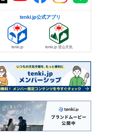
tenki.jp公式アプリ
tenki.jp
tenki.jp 登山天気