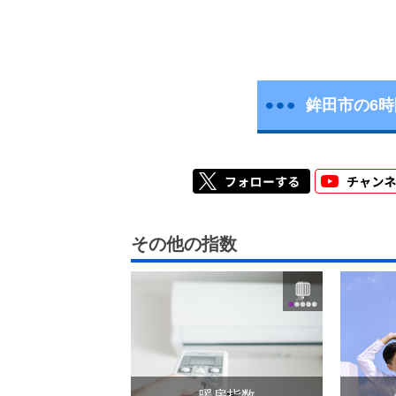
鉾田市の6
その他の指数
暖房指数