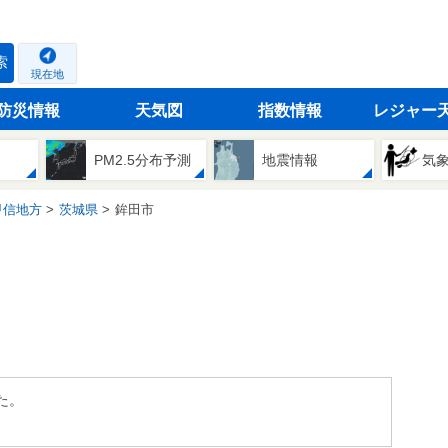
索
現在地
防災情報
天気図
指数情報
レジャー
PM2.5分布予測
地震情報
気
甲信地方
茨城県
鉾田市
た。