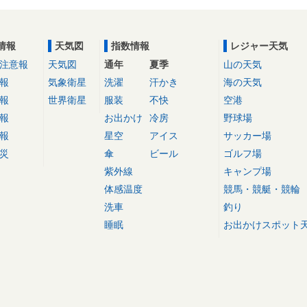
情報
天気図
指数情報
レジャー天気
注意報
天気図
通年
夏季
山の天気
報
気象衛星
洗濯
汗かき
海の天気
報
世界衛星
服装
不快
空港
報
お出かけ
冷房
野球場
報
星空
アイス
サッカー場
災
傘
ビール
ゴルフ場
紫外線
キャンプ場
体感温度
競馬・競艇・競輪
洗車
釣り
睡眠
お出かけスポット