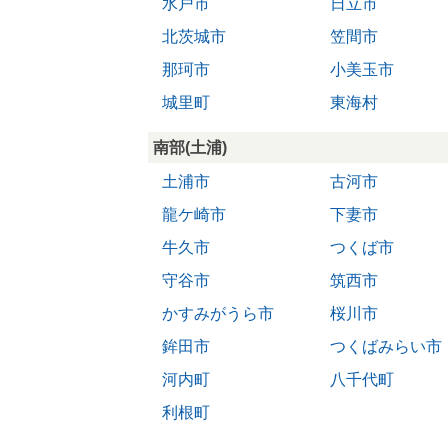
水戸市
日立市
北茨城市
笠間市
那珂市
小美玉市
城里町
東海村
南部(土浦)
土浦市
古河市
龍ケ崎市
下妻市
牛久市
つくば市
守谷市
筑西市
かすみがうら市
桜川市
鉾田市
つくばみらい市
河内町
八千代町
利根町