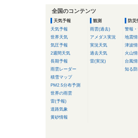
全国のコンテンツ
天気予報
観測
防災
天気予報
雨雲(過去)
警報・
世界天気
アメダス実況
地震情
気圧予報
実況天気
津波情
2週間天気
過去天気
火山情
長期予報
雷(実況)
台風情
雨雲レーダー
知る防
積雪マップ
PM2.5分布予測
世界の雨雲
雷(予報)
道路気象
黄砂情報