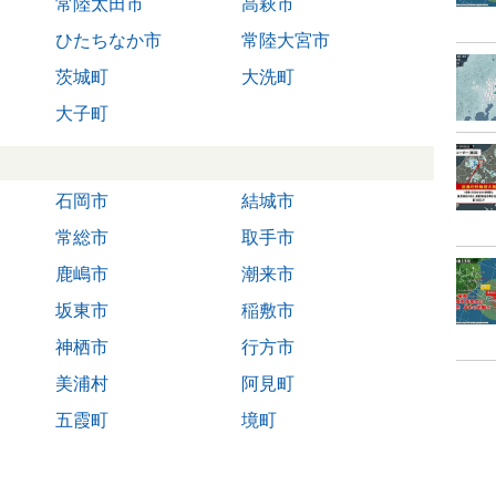
常陸太田市
高萩市
ひたちなか市
常陸大宮市
茨城町
大洗町
大子町
石岡市
結城市
常総市
取手市
鹿嶋市
潮来市
坂東市
稲敷市
神栖市
行方市
美浦村
阿見町
五霞町
境町