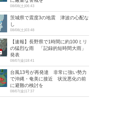
に厳重な警戒を
08/08(土)06:43
茨城県で震度3の地震 津波の心配な
し
08/08(土)03:48
【速報】長野県で1時間に約100ミリ
の猛烈な雨 「記録的短時間大雨」
発表
08/07(金)18:41
台風13号が再発達 非常に強い勢力
で沖縄・奄美に接近 状況悪化の前
に避難の検討を
08/07(金)17:37