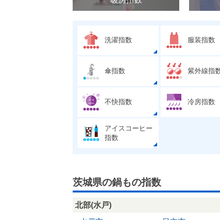
洗濯指数
服装指数
傘指数
紫外線指
不快指数
冷房指数
アイスコーヒー
指数
茨城県の鍋もの指数
北部(水戸)