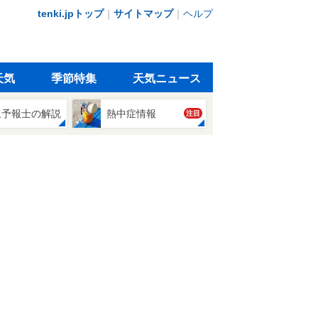
tenki.jpトップ
｜
サイトマップ
｜
ヘルプ
天気
季節特集
天気ニュース
象予報士の解説
熱中症情報
注目