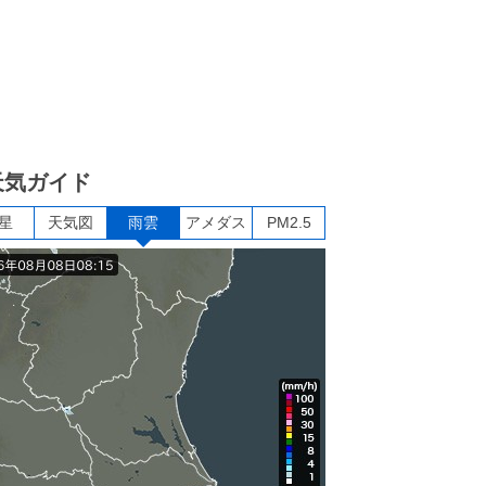
天気ガイド
星
天気図
雨雲
アメダス
PM2.5