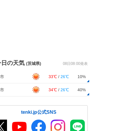
今日の天気
(茨城県)
08日08:00発表
市
33℃
/
26℃
10%
市
34℃
/
26℃
40%
tenki.jp公式SNS