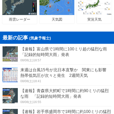
天気図
実況天気
雨雲レーダー
最新の記事
(気象予報士)
【速報】富山県で1時間に100ミリ超の猛烈な雨
「記録的短時間大雨」発表
08/08(土)18:57
来週は台風15号が北日本直撃か 関東にも影響
熱帯低気圧が次々と発生 2週間天気
08/08(土)18:41
【速報】青森県大鰐町で1時間に約90ミリの猛烈
な雨 「記録的短時間大雨」発表
08/08(土)16:55
【速報】岩手県盛岡市で1時間に約100ミリの猛烈