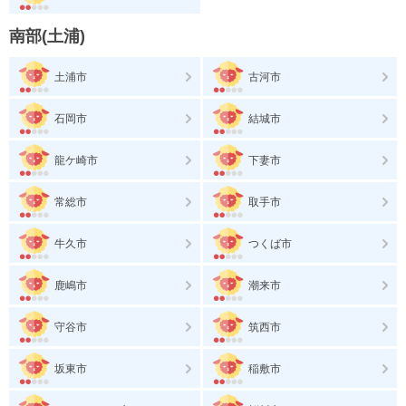
南部(土浦)
土浦市
古河市
石岡市
結城市
龍ケ崎市
下妻市
常総市
取手市
牛久市
つくば市
鹿嶋市
潮来市
守谷市
筑西市
坂東市
稲敷市