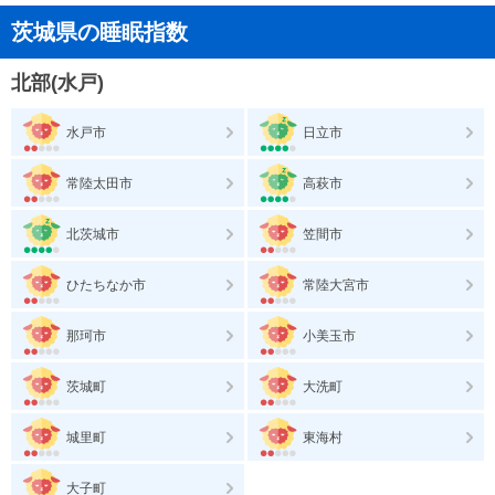
茨城県の睡眠指数
北部(水戸)
水戸市
日立市
常陸太田市
高萩市
北茨城市
笠間市
ひたちなか市
常陸大宮市
那珂市
小美玉市
茨城町
大洗町
城里町
東海村
大子町