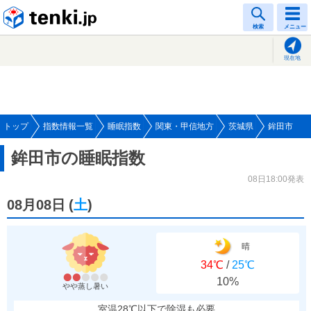
tenki.jp
検索
メニュー
現在地
トップ
指数情報一覧
睡眠指数
関東・甲信地方
茨城県
鉾田市
鉾田市の睡眠指数
08日18:00発表
08月08日
(
土
)
晴
34℃
/
25℃
10%
やや蒸し暑い
室温28℃以下で除湿も必要