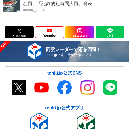
な雨 「記録的短時間大雨」発表
08/08(土)16:46
雨雲レーダーで雨を回避！
tenki.jp公式 天気予報アプリ
tenki.jp公式SNS
tenki.jp公式アプリ