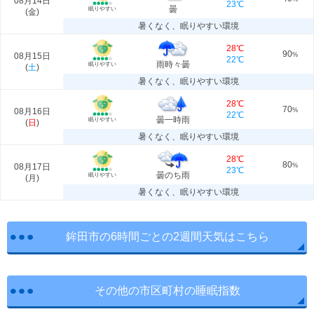
08月14日
23℃
曇
眠りやすい
(
金
)
暑くなく、眠りやすい環境
28℃
90
08月15日
%
22℃
雨時々曇
眠りやすい
(
土
)
暑くなく、眠りやすい環境
28℃
70
08月16日
%
22℃
曇一時雨
眠りやすい
(
日
)
暑くなく、眠りやすい環境
28℃
80
08月17日
%
23℃
曇のち雨
眠りやすい
(
月
)
暑くなく、眠りやすい環境
鉾田市の6時間ごとの2週間天気はこちら
その他の市区町村の睡眠指数