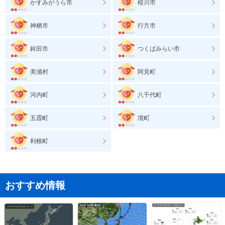
かすみがうら市
桜川市
神栖市
行方市
鉾田市
つくばみらい市
美浦村
阿見町
河内町
八千代町
五霞町
境町
利根町
おすすめ情報