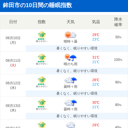
鉾田市の10日間の睡眠指数
降水
日付
指数
天気
気温
確率
29℃
30
08月10日
%
23℃
晴時々曇
眠りやすい
(
月
)
暑くなく、眠りやすい環境
31℃
100
08月11日
%
21℃
晴のち雨
眠りやすい
(
火
)
暑くなく、眠りやすい環境
28℃
90
08月12日
%
22℃
曇時々雨
眠りやすい
(
水
)
暑くなく、眠りやすい環境
30℃
80
08月13日
%
21℃
曇時々雨
眠りやすい
(
木
)
暑くなく、眠りやすい環境
29℃
40
%