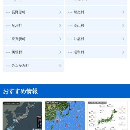
---
---
長野原町
嬬恋村
---
---
草津町
高山村
---
---
東吾妻町
片品村
---
---
川場村
昭和村
---
みなかみ町
おすすめ情報