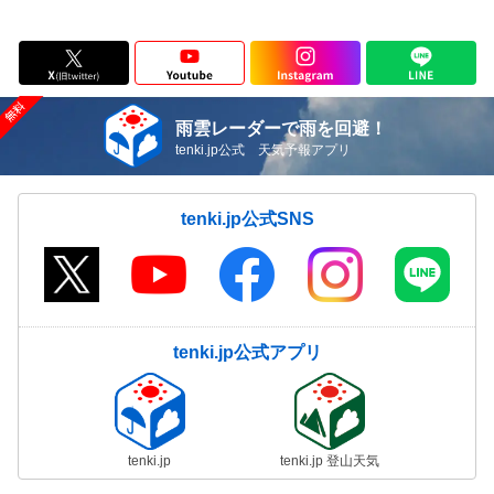
雨雲レーダーで雨を回避！
tenki.jp公式 天気予報アプリ
tenki.jp公式SNS
tenki.jp公式アプリ
tenki.jp
tenki.jp 登山天気