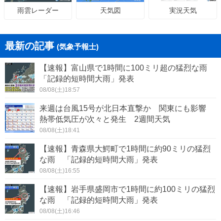
天気図
実況天気
雨雲レーダー
最新の記事
(気象予報士)
【速報】富山県で1時間に100ミリ超の猛烈な雨
「記録的短時間大雨」発表
08/08(土)18:57
来週は台風15号が北日本直撃か 関東にも影響
熱帯低気圧が次々と発生 2週間天気
08/08(土)18:41
【速報】青森県大鰐町で1時間に約90ミリの猛烈
な雨 「記録的短時間大雨」発表
08/08(土)16:55
【速報】岩手県盛岡市で1時間に約100ミリの猛烈
な雨 「記録的短時間大雨」発表
08/08(土)16:46