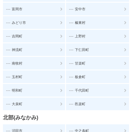
---
---
富岡市
安中市
---
---
みどり市
榛東村
---
---
吉岡町
上野村
---
---
神流町
下仁田町
---
---
南牧村
甘楽町
---
---
玉村町
板倉町
---
---
明和町
千代田町
---
---
大泉町
邑楽町
北部(みなかみ)
---
---
沼田市
中之条町