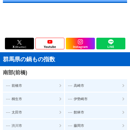
群馬県の鍋もの指数
南部(前橋)
---
---
前橋市
高崎市
---
---
桐生市
伊勢崎市
---
---
太田市
館林市
---
---
渋川市
藤岡市