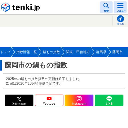
tenki.jp
検索
メニュー
現在地
トップ
指数情報一覧
鍋もの指数
関東・甲信地方
群馬県
藤岡市
藤岡市の鍋もの指数
2025年の鍋もの指数指数の更新は終了しました。
次回は2026年10月頃提供予定です。