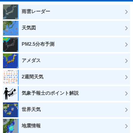
雨雲レーダー
天気図
PM2.5分布予測
アメダス
2週間天気
気象予報士のポイント解説
世界天気
地震情報