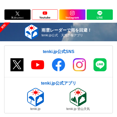
雨雲レーダーで雨を回避！
tenki.jp公式 天気予報アプリ
tenki.jp公式SNS
tenki.jp公式アプリ
tenki.jp
tenki.jp 登山天気