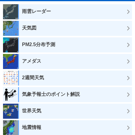
雨雲レーダー
天気図
PM2.5分布予測
アメダス
2週間天気
気象予報士のポイント解説
世界天気
地震情報