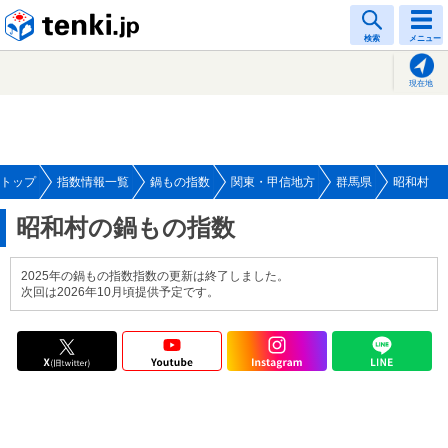
tenki.jp
検索
メニュー
現在地
トップ
指数情報一覧
鍋もの指数
関東・甲信地方
群馬県
昭和村
昭和村の鍋もの指数
2025年の鍋もの指数指数の更新は終了しました。
次回は2026年10月頃提供予定です。