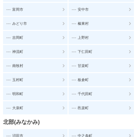
---
---
富岡市
安中市
---
---
みどり市
榛東村
---
---
吉岡町
上野村
---
---
神流町
下仁田町
---
---
南牧村
甘楽町
---
---
玉村町
板倉町
---
---
明和町
千代田町
---
---
大泉町
邑楽町
北部(みなかみ)
---
---
沼田市
中之条町