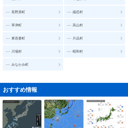
---
---
長野原町
嬬恋村
---
---
草津町
高山村
---
---
東吾妻町
片品村
---
---
川場村
昭和村
---
みなかみ町
おすすめ情報