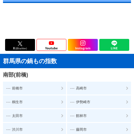
群馬県の鍋もの指数
南部(前橋)
---
---
前橋市
高崎市
---
---
桐生市
伊勢崎市
---
---
太田市
館林市
---
---
渋川市
藤岡市