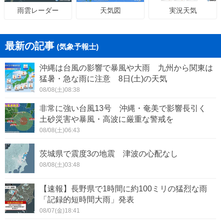
天気図
実況天気
雨雲レーダー
最新の記事
(気象予報士)
沖縄は台風の影響で暴風や大雨 九州から関東は
猛暑・急な雨に注意 8日(土)の天気
08/08(土)08:38
非常に強い台風13号 沖縄・奄美で影響長引く
土砂災害や暴風・高波に厳重な警戒を
08/08(土)06:43
茨城県で震度3の地震 津波の心配なし
08/08(土)03:48
【速報】長野県で1時間に約100ミリの猛烈な雨
「記録的短時間大雨」発表
08/07(金)18:41