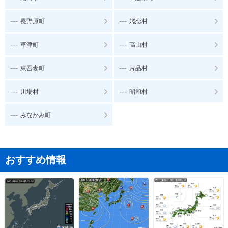
---
---
長野原町
嬬恋村
---
---
草津町
高山村
---
---
東吾妻町
片品村
---
---
川場村
昭和村
---
みなかみ町
おすすめ情報