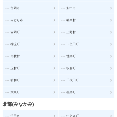
---
---
富岡市
安中市
---
---
みどり市
榛東村
---
---
吉岡町
上野村
---
---
神流町
下仁田町
---
---
南牧村
甘楽町
---
---
玉村町
板倉町
---
---
明和町
千代田町
---
---
大泉町
邑楽町
北部(みなかみ)
---
---
沼田市
中之条町