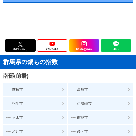
群馬県の鍋もの指数
南部(前橋)
---
---
前橋市
高崎市
---
---
桐生市
伊勢崎市
---
---
太田市
館林市
---
---
渋川市
藤岡市