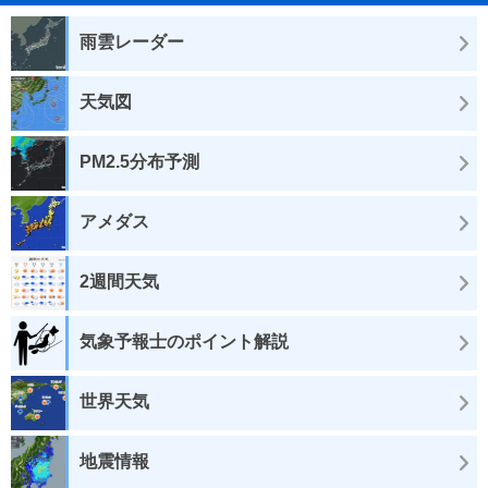
雨雲レーダー
天気図
PM2.5分布予測
アメダス
2週間天気
気象予報士のポイント解説
世界天気
地震情報