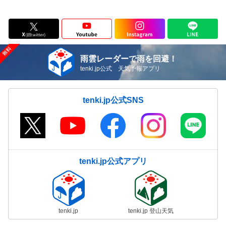
雨雲レーダーで雨を回避！
tenki.jp公式 天気予報アプリ
tenki.jp公式SNS
tenki.jp公式アプリ
tenki.jp
tenki.jp 登山天気