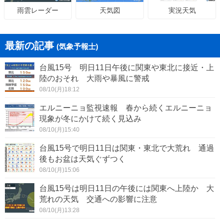
天気図
実況天気
雨雲レーダー
最新の記事
(気象予報士)
台風15号 明日11日午後に関東や東北に接近・上
陸のおそれ 大雨や暴風に警戒
08/10(月)18:12
エルニーニョ監視速報 春から続くエルニーニョ
現象が冬にかけて続く見込み
08/10(月)15:40
台風15号で明日11日は関東・東北で大荒れ 通過
後もお盆は天気ぐずつく
08/10(月)15:06
台風15号は明日11日の午後には関東へ上陸か 大
荒れの天気 交通への影響に注意
08/10(月)13:28