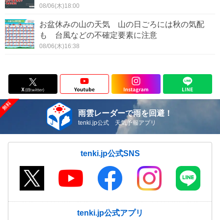
08/06(木)18:00
お盆休みの山の天気 山の日ごろには秋の気配
も 台風などの不確定要素に注意
08/06(木)16:38
雨雲レーダーで雨を回避！
tenki.jp公式 天気予報アプリ
tenki.jp公式SNS
tenki.jp公式アプリ