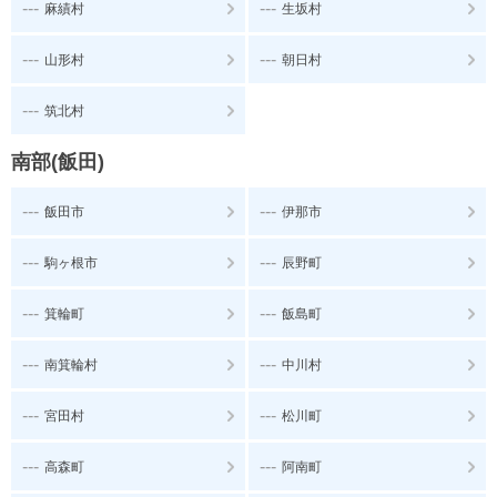
---
---
麻績村
生坂村
---
---
山形村
朝日村
---
筑北村
南部(飯田)
---
---
飯田市
伊那市
---
---
駒ヶ根市
辰野町
---
---
箕輪町
飯島町
---
---
南箕輪村
中川村
---
---
宮田村
松川町
---
---
高森町
阿南町