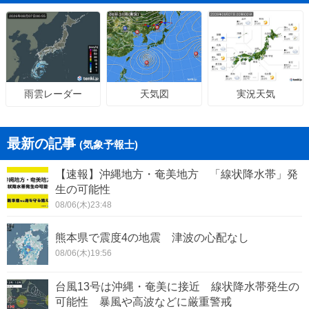
天気図
実況天気
雨雲レーダー
最新の記事
(気象予報士)
【速報】沖縄地方・奄美地方 「線状降水帯」発
生の可能性
08/06(木)23:48
熊本県で震度4の地震 津波の心配なし
08/06(木)19:56
台風13号は沖縄・奄美に接近 線状降水帯発生の
可能性 暴風や高波などに厳重警戒