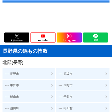
長野県の鍋もの指数
北部(長野)
---
---
長野市
須坂市
---
---
中野市
大町市
---
---
飯山市
千曲市
---
---
池田町
松川村