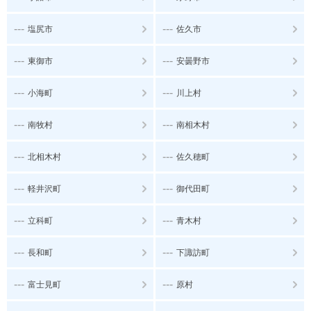
---
---
塩尻市
佐久市
---
---
東御市
安曇野市
---
---
小海町
川上村
---
---
南牧村
南相木村
---
---
北相木村
佐久穂町
---
---
軽井沢町
御代田町
---
---
立科町
青木村
---
---
長和町
下諏訪町
---
---
富士見町
原村