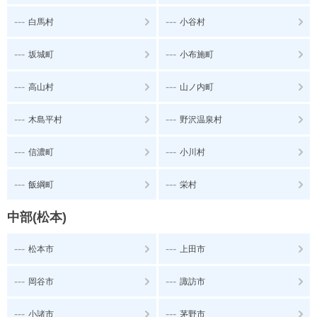
---
---
白馬村
小谷村
---
---
坂城町
小布施町
---
---
高山村
山ノ内町
---
---
木島平村
野沢温泉村
---
---
信濃町
小川村
---
---
飯綱町
栄村
中部(松本)
---
---
松本市
上田市
---
---
岡谷市
諏訪市
---
---
小諸市
茅野市