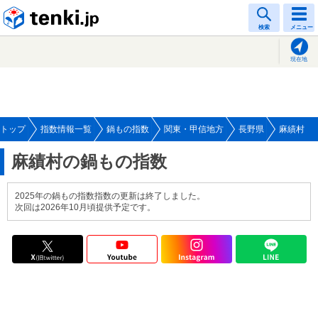
tenki.jp
検索
メニュー
現在地
トップ
指数情報一覧
鍋もの指数
関東・甲信地方
長野県
麻績村
麻績村の鍋もの指数
2025年の鍋もの指数指数の更新は終了しました。
次回は2026年10月頃提供予定です。