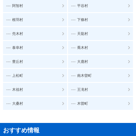
---
---
阿智村
平谷村
---
---
根羽村
下條村
---
---
売木村
天龍村
---
---
泰阜村
喬木村
---
---
豊丘村
大鹿村
---
---
上松町
南木曽町
---
---
木祖村
王滝村
---
---
大桑村
木曽町
おすすめ情報