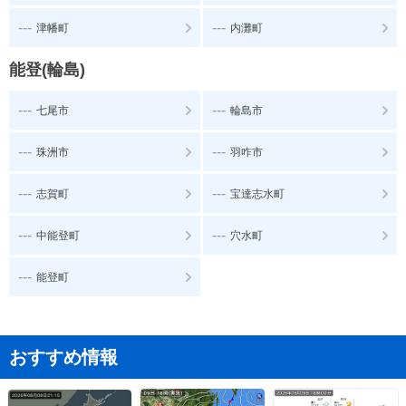
---
---
津幡町
内灘町
能登(輪島)
---
---
七尾市
輪島市
---
---
珠洲市
羽咋市
---
---
志賀町
宝達志水町
---
---
中能登町
穴水町
---
能登町
おすすめ情報