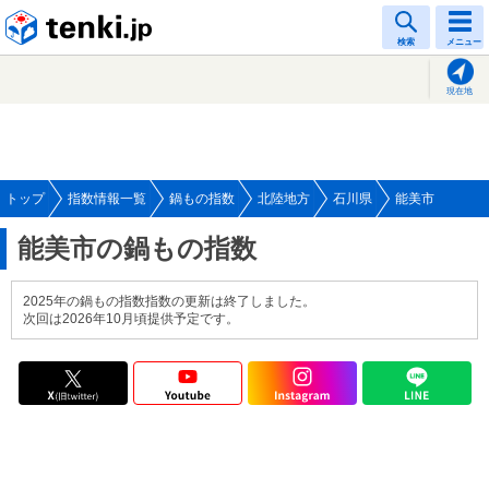
tenki.jp
検索
メニュー
現在地
トップ
指数情報一覧
鍋もの指数
北陸地方
石川県
能美市
能美市の鍋もの指数
2025年の鍋もの指数指数の更新は終了しました。
次回は2026年10月頃提供予定です。