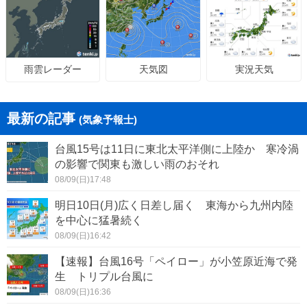
天気図
実況天気
雨雲レーダー
最新の記事
(気象予報士)
台風15号は11日に東北太平洋側に上陸か 寒冷渦
の影響で関東も激しい雨のおそれ
08/09(日)17:48
明日10日(月)広く日差し届く 東海から九州内陸
を中心に猛暑続く
08/09(日)16:42
【速報】台風16号「ペイロー」が小笠原近海で発
生 トリプル台風に
08/09(日)16:36