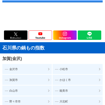
石川県の鍋もの指数
加賀(金沢)
---
---
金沢市
小松市
---
---
加賀市
かほく市
---
---
白山市
能美市
---
---
野々市市
川北町