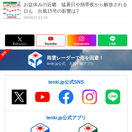
お盆休みの近畿 猛暑日や熱帯夜から解放される
日も 台風15号の影響は?
08/09(日)15:50
雨雲レーダーで雨を回避！
tenki.jp公式 天気予報アプリ
tenki.jp公式SNS
tenki.jp公式アプリ