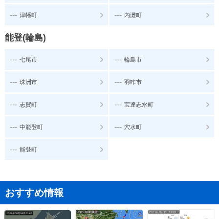
---
---
津幡町
内灘町
能登(輪島)
---
---
七尾市
輪島市
---
---
珠洲市
羽咋市
---
---
志賀町
宝達志水町
---
---
中能登町
穴水町
---
能登町
おすすめ情報