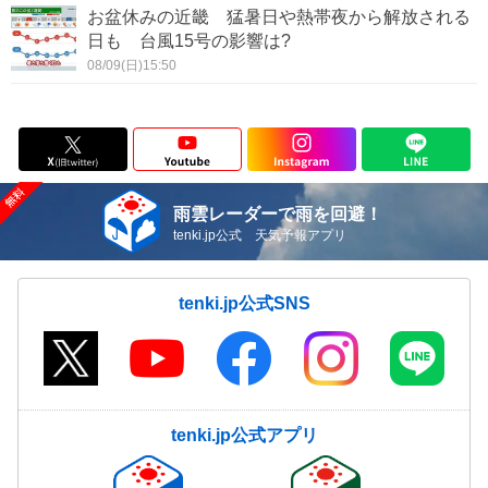
お盆休みの近畿 猛暑日や熱帯夜から解放される
日も 台風15号の影響は?
08/09(日)15:50
雨雲レーダーで雨を回避！
tenki.jp公式 天気予報アプリ
tenki.jp公式SNS
tenki.jp公式アプリ