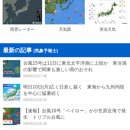
天気図
実況天気
雨雲レーダー
最新の記事
(気象予報士)
台風15号は11日に東北太平洋側に上陸か 寒冷渦
の影響で関東も激しい雨のおそれ
08/09(日)17:48
明日10日(月)広く日差し届く 東海から九州内陸
を中心に猛暑続く
08/09(日)16:42
【速報】台風16号「ペイロー」が小笠原近海で発
生 トリプル台風に
08/09(日)16:36