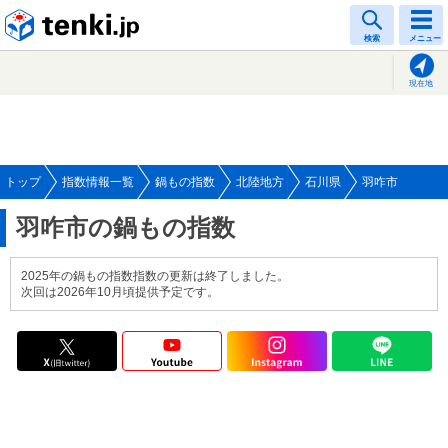
tenki.jp
検索
メニュー
現在地
トップ
指数情報一覧
鍋もの指数
北陸地方
石川県
羽咋市
羽咋市の鍋もの指数
2025年の鍋もの指数指数の更新は終了しました。
次回は2026年10月頃提供予定です。