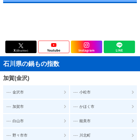
石川県の鍋もの指数
加賀(金沢)
---
---
金沢市
小松市
---
---
加賀市
かほく市
---
---
白山市
能美市
---
---
野々市市
川北町