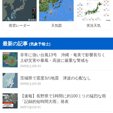
天気図
実況天気
雨雲レーダー
最新の記事
(気象予報士)
非常に強い台風13号 沖縄・奄美で影響長引く
土砂災害や暴風・高波に厳重な警戒を
08/08(土)06:43
茨城県で震度3の地震 津波の心配なし
08/08(土)03:48
【速報】長野県で1時間に約100ミリの猛烈な雨
「記録的短時間大雨」発表
08/07(金)18:41