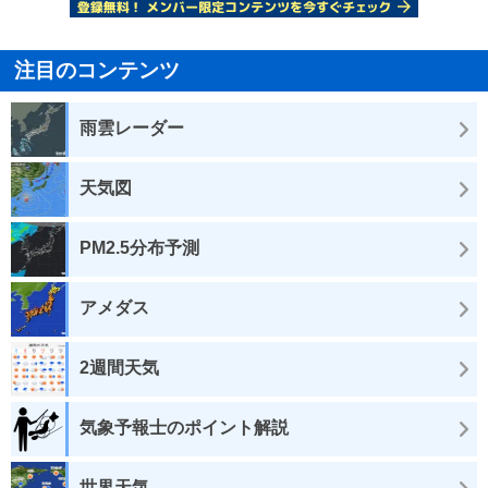
注目のコンテンツ
雨雲レーダー
天気図
PM2.5分布予測
アメダス
2週間天気
気象予報士のポイント解説
世界天気