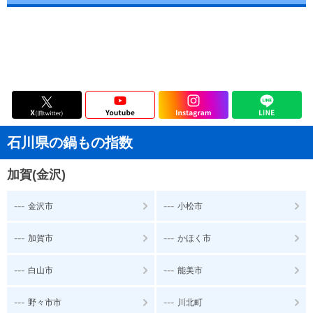
石川県の鍋もの指数
加賀(金沢)
---
---
金沢市
小松市
---
---
加賀市
かほく市
---
---
白山市
能美市
---
---
野々市市
川北町