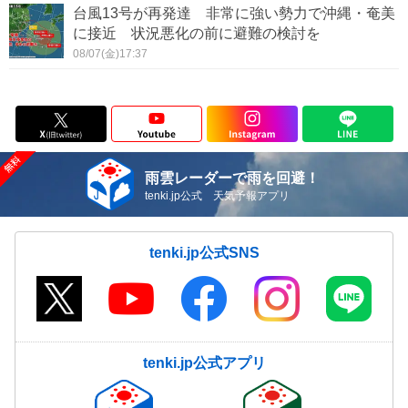
台風13号が再発達 非常に強い勢力で沖縄・奄美
に接近 状況悪化の前に避難の検討を
08/07(金)17:37
雨雲レーダーで雨を回避！
tenki.jp公式 天気予報アプリ
tenki.jp公式SNS
tenki.jp公式アプリ