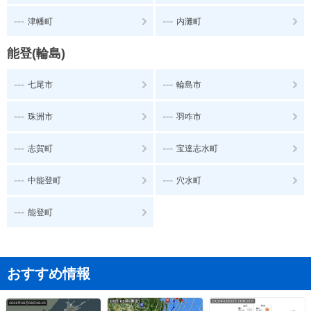
---
---
津幡町
内灘町
能登(輪島)
---
---
七尾市
輪島市
---
---
珠洲市
羽咋市
---
---
志賀町
宝達志水町
---
---
中能登町
穴水町
---
能登町
おすすめ情報