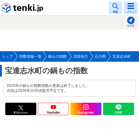
tenki.jp
検索
メニュー
現在地
トップ
指数情報一覧
鍋もの指数
北陸地方
石川県
宝達志水町
宝達志水町の鍋もの指数
2025年の鍋もの指数指数の更新は終了しました。
次回は2026年10月頃提供予定です。