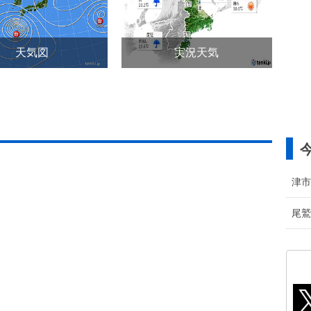
天気図
実況天気
津市
尾鷲