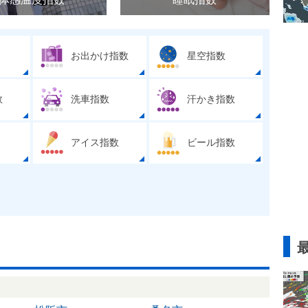
お出かけ指数
星空指数
数
洗車指数
汗かき指数
アイス指数
ビール指数