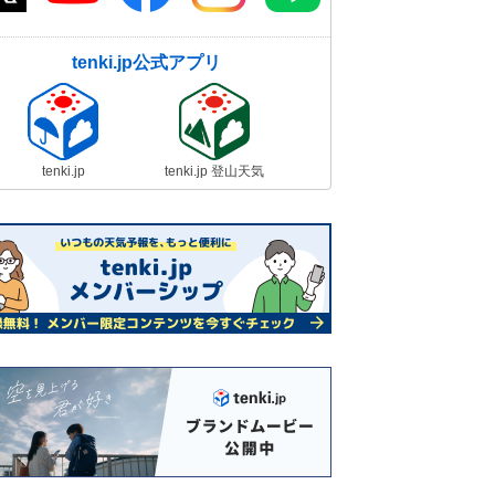
tenki.jp公式アプリ
tenki.jp
tenki.jp 登山天気