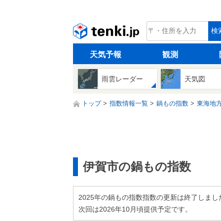
tenki.jp
検
天気予報
観測
雨雲レーダー
天気図
トップ
指数情報一覧
鍋もの指数
東海地
伊賀市の鍋もの指数
2025年の鍋もの指数指数の更新は終了しまし
次回は2026年10月頃提供予定です。