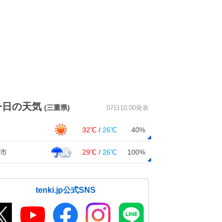
今日の天気
(三重県)
07日10:00発表
32℃
/
26℃
40%
市
29℃
/
26℃
100%
tenki.jp公式SNS