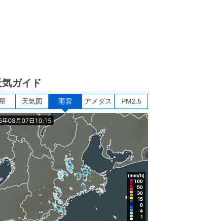
天気ガイド
星
天気図
雨雲
アメダス
PM2.5