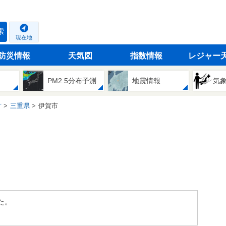
索
現在地
防災情報
天気図
指数情報
レジャー
PM2.5分布予測
地震情報
気
方
三重県
伊賀市
た。