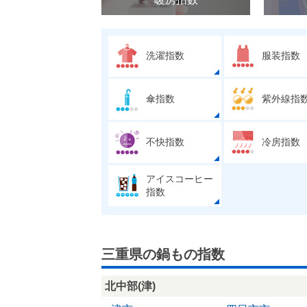
洗濯指数
服装指数
傘指数
紫外線指
不快指数
冷房指数
アイスコーヒー
指数
三重県の鍋もの指数
北中部(津)