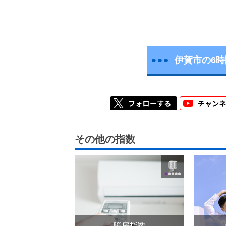
伊賀市の6
その他の指数
暖房指数