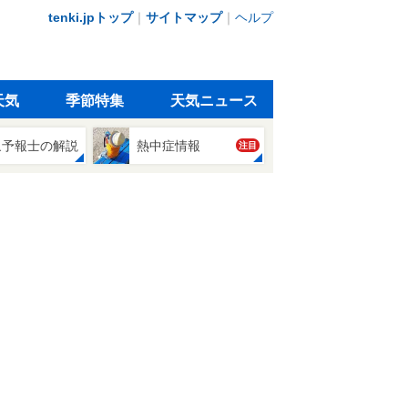
tenki.jpトップ
｜
サイトマップ
｜
ヘルプ
天気
季節特集
天気ニュース
象予報士の解説
熱中症情報
注目