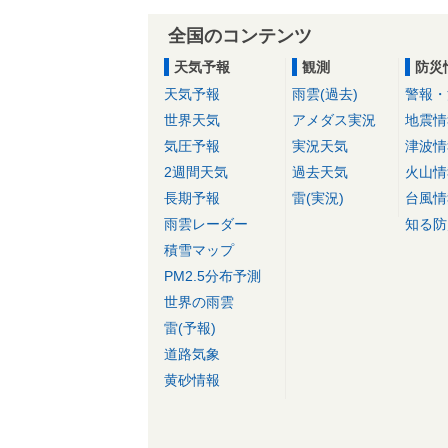
全国のコンテンツ
天気予報
観測
防災
天気予報
雨雲(過去)
警報・
世界天気
アメダス実況
地震情
気圧予報
実況天気
津波情
2週間天気
過去天気
火山情
長期予報
雷(実況)
台風情
雨雲レーダー
知る防
積雪マップ
PM2.5分布予測
世界の雨雲
雷(予報)
道路気象
黄砂情報