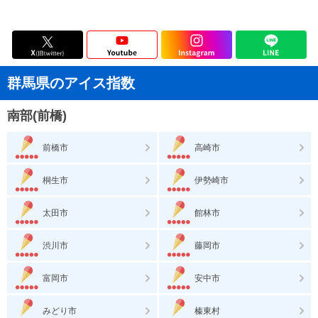
群馬県のアイス指数
南部(前橋)
前橋市
高崎市
桐生市
伊勢崎市
太田市
館林市
渋川市
藤岡市
富岡市
安中市
みどり市
榛東村