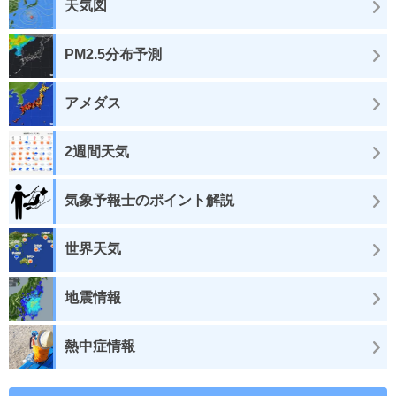
天気図
PM2.5分布予測
アメダス
2週間天気
気象予報士のポイント解説
世界天気
地震情報
熱中症情報