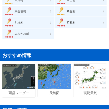
草津町
高山村
東吾妻町
片品村
川場村
昭和村
みなかみ町
おすすめ情報
天気図
実況天気
雨雲レーダー