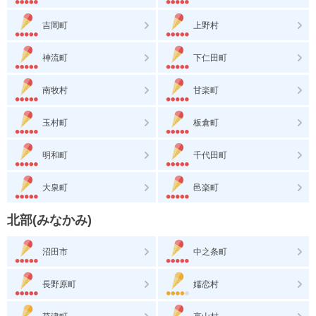
吉岡町
上野村
神流町
下仁田町
南牧村
甘楽町
玉村町
板倉町
明和町
千代田町
大泉町
邑楽町
北部(みなかみ)
沼田市
中之条町
長野原町
嬬恋村