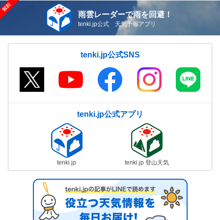
雨雲レーダーで雨を回避！
tenki.jp公式 天気予報アプリ
tenki.jp公式SNS
tenki.jp公式アプリ
tenki.jp
tenki.jp 登山天気