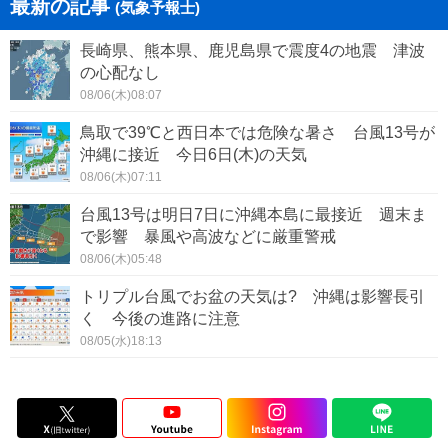
最新の記事
(気象予報士)
長崎県、熊本県、鹿児島県で震度4の地震 津波
の心配なし
08/06(木)08:07
鳥取で39℃と西日本では危険な暑さ 台風13号が
沖縄に接近 今日6日(木)の天気
08/06(木)07:11
台風13号は明日7日に沖縄本島に最接近 週末ま
で影響 暴風や高波などに厳重警戒
08/06(木)05:48
トリプル台風でお盆の天気は? 沖縄は影響長引
く 今後の進路に注意
08/05(水)18:13