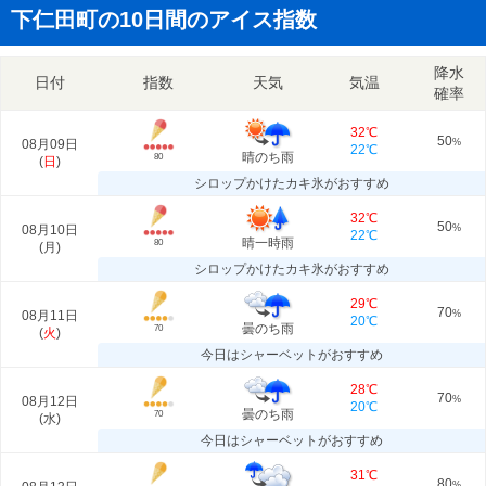
下仁田町の10日間のアイス指数
降水
日付
指数
天気
気温
確率
32℃
50
08月09日
%
22℃
晴のち雨
80
(
日
)
シロップかけたカキ氷がおすすめ
32℃
50
08月10日
%
22℃
晴一時雨
80
(
月
)
シロップかけたカキ氷がおすすめ
29℃
70
08月11日
%
20℃
曇のち雨
70
(
火
)
今日はシャーベットがおすすめ
28℃
70
08月12日
%
20℃
曇のち雨
70
(
水
)
今日はシャーベットがおすすめ
31℃
80
%