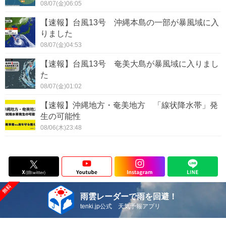
08/07(金)06:05
【速報】台風13号 沖縄本島の一部が暴風域に入
りました
08/07(金)04:53
【速報】台風13号 奄美大島が暴風域に入りまし
た
08/07(金)01:02
【速報】沖縄地方・奄美地方 「線状降水帯」発
生の可能性
08/06(木)23:48
雨雲レーダーで雨を回避！
tenki.jp公式 天気予報アプリ