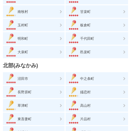
南牧村
甘楽町
玉村町
板倉町
明和町
千代田町
大泉町
邑楽町
北部(みなかみ)
沼田市
中之条町
長野原町
嬬恋村
草津町
高山村
東吾妻町
片品村