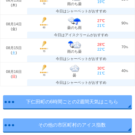
08月13日
19℃
雨のち曇
70
(
木
)
今日はシャーベットがおすすめ
27℃
90
08月14日
%
21℃
曇のち雨
60
(
金
)
今日はアイスクリームがおすすめ
28℃
70
08月15日
%
22℃
雨のち曇
70
(
土
)
今日はシャーベットがおすすめ
30℃
40
08月16日
%
21℃
曇
70
(
日
)
今日はシャーベットがおすすめ
下仁田町の6時間ごとの2週間天気はこちら
その他の市区町村のアイス指数