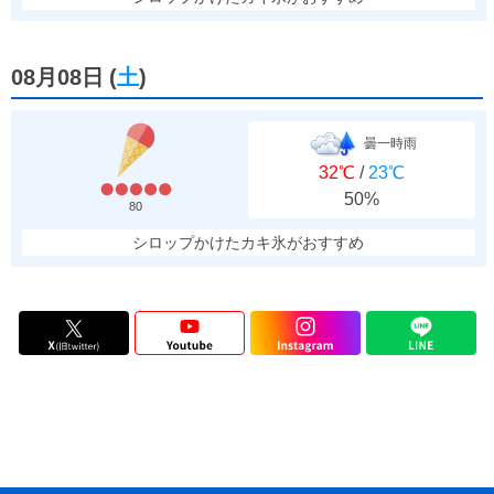
08月08日
(
土
)
曇一時雨
32℃
/
23℃
50%
80
シロップかけたカキ氷がおすすめ