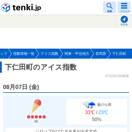
tenki.jp
検索
メニュー
現在地
ップ
指数情報一覧
アイス指数
関東・甲信地方
群馬県
下仁田町
下仁田町のアイス指数
07日04:00発表
08月07日
(
金
)
曇のち雨
33℃
/
23℃
50%
80
シロップかけたカキ氷がおすすめ