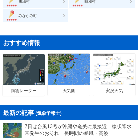
川場村
昭和村
みなかみ町
おすすめ情報
天気図
実況天気
雨雲レーダー
最新の記事
(気象予報士)
7日は台風13号が沖縄や奄美に最接近 線状降水
帯発生のおそれ 長時間の暴風・高波