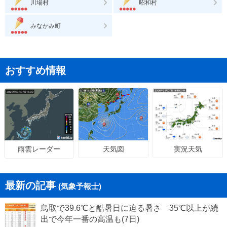
川場村
昭和村
みなかみ町
おすすめ情報
天気図
実況天気
雨雲レーダー
最新の記事
(気象予報士)
鳥取で39.6℃と酷暑日に迫る暑さ 35℃以上が続
出で今年一番の高温も(7日)