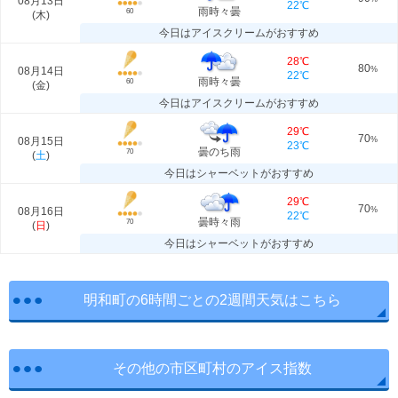
08月13日
22℃
雨時々曇
60
(
木
)
今日はアイスクリームがおすすめ
28℃
80
08月14日
%
22℃
雨時々曇
60
(
金
)
今日はアイスクリームがおすすめ
29℃
70
08月15日
%
23℃
曇のち雨
70
(
土
)
今日はシャーベットがおすすめ
29℃
70
08月16日
%
22℃
曇時々雨
70
(
日
)
今日はシャーベットがおすすめ
明和町の6時間ごとの2週間天気はこちら
その他の市区町村のアイス指数