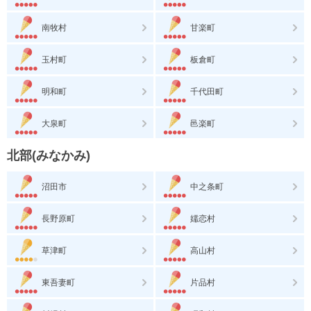
南牧村
甘楽町
玉村町
板倉町
明和町
千代田町
大泉町
邑楽町
北部(みなかみ)
沼田市
中之条町
長野原町
嬬恋村
草津町
高山村
東吾妻町
片品村