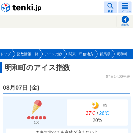
tenki.jp
検索
メニュー
現在地
トップ
指数情報一覧
アイス指数
関東・甲信地方
群馬県
明和町
明和町のアイス指数
07日14:00発表
08月07日
(
金
)
晴
37℃
/
26℃
20%
100
カキ氷食べても身体が冷えないよ