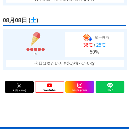
08月08日
(
土
)
晴一時雨
36℃
/
25℃
50%
90
今日は冷たいカキ氷が食べたいな