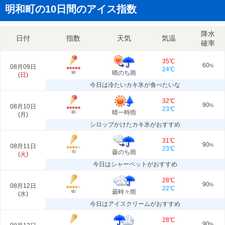
明和町の10日間のアイス指数
降水
日付
指数
天気
気温
確率
35℃
60
08月09日
%
24℃
晴のち雨
90
(
日
)
今日は冷たいカキ氷が食べたいな
32℃
90
08月10日
%
23℃
晴一時雨
80
(
月
)
シロップかけたカキ氷がおすすめ
31℃
90
08月11日
%
23℃
曇のち雨
70
(
火
)
今日はシャーベットがおすすめ
28℃
90
08月12日
%
22℃
曇時々雨
60
(
水
)
今日はアイスクリームがおすすめ
28℃
90
%