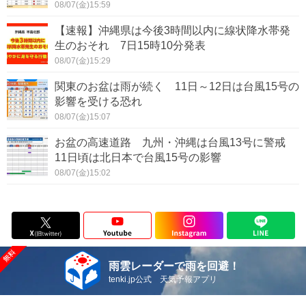
08/07(金)15:59
【速報】沖縄県は今後3時間以内に線状降水帯発
生のおそれ 7日15時10分発表
08/07(金)15:29
関東のお盆は雨が続く 11日～12日は台風15号の
影響を受ける恐れ
08/07(金)15:07
お盆の高速道路 九州・沖縄は台風13号に警戒
11日頃は北日本で台風15号の影響
08/07(金)15:02
雨雲レーダーで雨を回避！
tenki.jp公式 天気予報アプリ