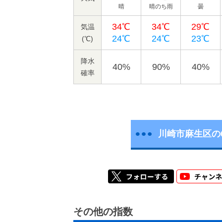
晴
晴のち雨
曇
34℃
34℃
29℃
気温
24℃
24℃
23℃
(℃)
降水
40%
90%
40%
確率
川崎市麻生区の
その他の指数