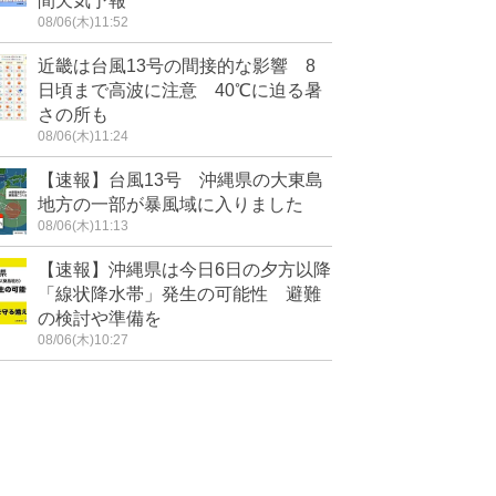
間天気予報
08/06(木)11:52
近畿は台風13号の間接的な影響 8
日頃まで高波に注意 40℃に迫る暑
さの所も
08/06(木)11:24
【速報】台風13号 沖縄県の大東島
地方の一部が暴風域に入りました
08/06(木)11:13
【速報】沖縄県は今日6日の夕方以降
「線状降水帯」発生の可能性 避難
の検討や準備を
08/06(木)10:27