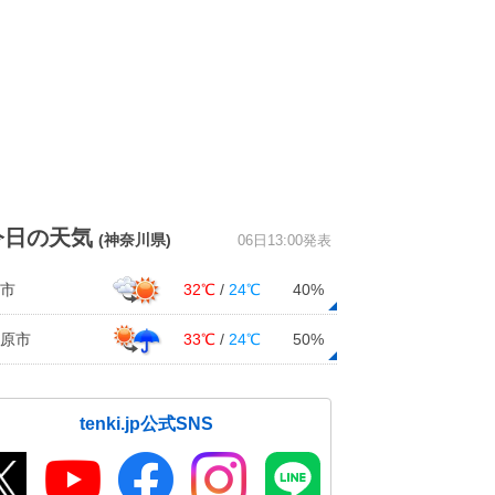
今日の天気
(神奈川県)
06日13:00発表
市
32℃
/
24℃
40%
原市
33℃
/
24℃
50%
tenki.jp公式SNS