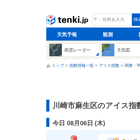
tenki.jp
検
天気予報
観測
雨雲レーダー
天気図
トップ
指数情報一覧
アイス指数
関東・
川崎市麻生区のアイス指
今日 08月06日
(
木
)