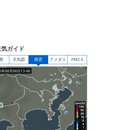
天気ガイド
星
天気図
雨雲
アメダス
PM2.5