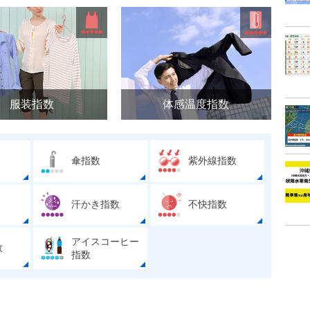
服装指数
体感温度指数
傘指数
紫外線指数
汗かき指数
不快指数
アイスコーヒー
数
指数