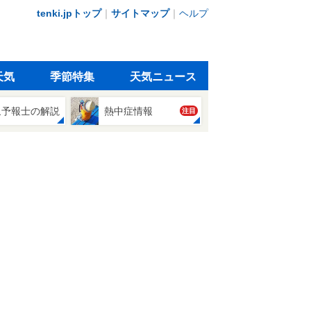
tenki.jpトップ
｜
サイトマップ
｜
ヘルプ
天気
季節特集
天気ニュース
象予報士の解説
熱中症情報
注目