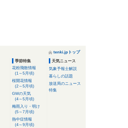
tenki.jpトップ
季節特集
天気ニュース
花粉飛散情報
気象予報士解説
(1～5月頃)
暮らしの話題
桜開花情報
放送局のニュース
(2～5月頃)
特集
GWの天気
(4～5月頃)
梅雨入り・明け
(5～7月頃)
熱中症情報
(4～9月頃)