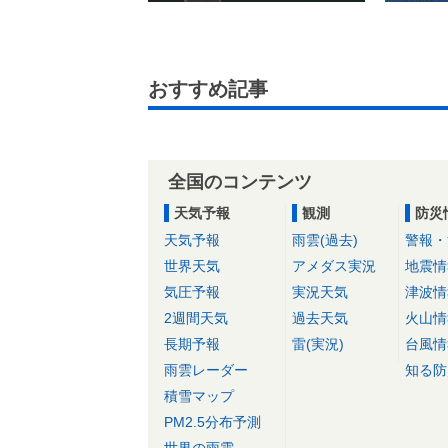
おすすめ記事
全国のコンテンツ
天気予報
観測
防災
天気予報
雨雲(過去)
警報・
世界天気
アメダス実況
地震情
気圧予報
実況天気
津波情
2週間天気
過去天気
火山情
長期予報
雷(実況)
台風情
雨雲レーダー
知る防
積雪マップ
PM2.5分布予測
世界の雨雲