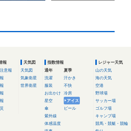
情報
天気図
指数情報
レジャー天気
注意報
天気図
通年
夏季
山の天気
報
気象衛星
洗濯
汗かき
海の天気
報
世界衛星
服装
不快
空港
報
お出かけ
冷房
野球場
報
星空
アイス
サッカー場
災
傘
ビール
ゴルフ場
紫外線
キャンプ場
体感温度
競馬・競艇・競輪
洗車
釣り