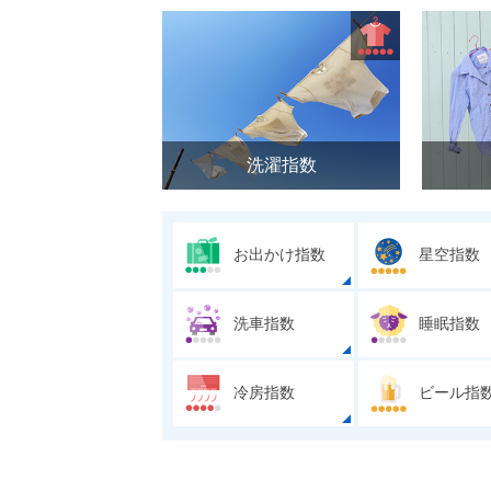
洗濯指数
お出かけ指数
星空指数
洗車指数
睡眠指数
冷房指数
ビール指