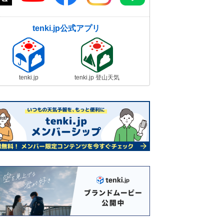
tenki.jp公式アプリ
tenki.jp
tenki.jp 登山天気