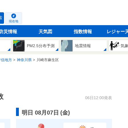
索
現在地
防災情報
天気図
指数情報
レジャー
PM2.5分布予測
地震情報
気
甲信地方
神奈川県
川崎市麻生区
数
06日12:00発表
明日 08月07日
(
金
)