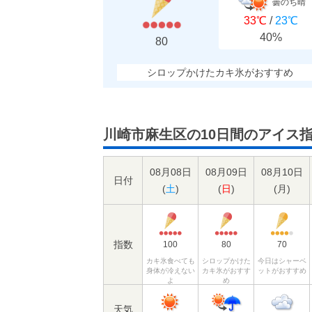
曇のち晴
33℃
/
23℃
40%
80
シロップかけたカキ氷がおすすめ
川崎市麻生区の10日間のアイス
08月08日
08月09日
08月10日
日付
(
土
)
(
日
)
(
月
)
指数
100
80
70
カキ氷食べても
シロップかけた
今日はシャーベ
身体が冷えない
カキ氷がおすす
ットがおすすめ
よ
め
天気