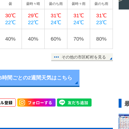
曇
曇時々晴
曇のち雨
曇時々雨
曇のち雨
30℃
29℃
31℃
31℃
31℃
22℃
22℃
24℃
24℃
23℃
40%
40%
60%
70%
80%
その他の市区町村を見る
6時間ごとの2週間天気はこちら