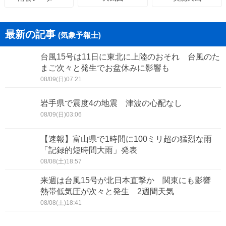
最新の記事
(気象予報士)
台風15号は11日に東北に上陸のおそれ 台風のた
まご次々と発生でお盆休みに影響も
08/09(日)07:21
岩手県で震度4の地震 津波の心配なし
08/09(日)03:06
【速報】富山県で1時間に100ミリ超の猛烈な雨
「記録的短時間大雨」発表
08/08(土)18:57
来週は台風15号が北日本直撃か 関東にも影響
熱帯低気圧が次々と発生 2週間天気
08/08(土)18:41