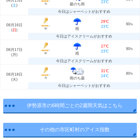
08月15日
23℃
曇のち雨
70
(
土
)
今日はシャーベットがおすすめ
29℃
90
08月16日
%
23℃
雨
60
(
日
)
今日はアイスクリームがおすすめ
27℃
90
08月17日
%
23℃
雨
60
(
月
)
今日はアイスクリームがおすすめ
31℃
80
08月18日
%
24℃
雨のち曇
70
(
火
)
今日はシャーベットがおすすめ
伊勢原市の6時間ごとの2週間天気はこちら
その他の市区町村のアイス指数