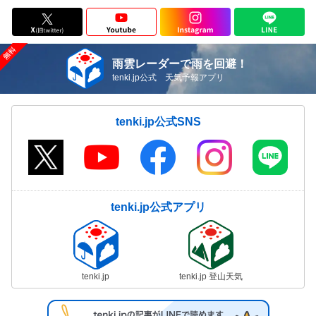
雨雲レーダーで雨を回避！
tenki.jp公式 天気予報アプリ
tenki.jp公式SNS
tenki.jp公式アプリ
tenki.jp
tenki.jp 登山天気