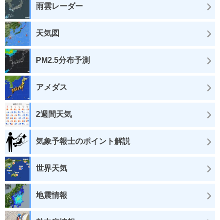
雨雲レーダー
天気図
PM2.5分布予測
アメダス
2週間天気
気象予報士のポイント解説
世界天気
地震情報