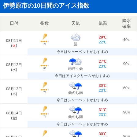
伊勢原市の10日間のアイス指数
降水
日付
指数
天気
気温
確率
29℃
40
08月11日
%
22℃
曇
70
(
火
)
今日はシャーベットがおすすめ
27℃
90
08月12日
%
23℃
雨時々曇
60
(
水
)
今日はアイスクリームがおすすめ
30℃
60
08月13日
%
23℃
曇のち雨
70
(
木
)
今日はシャーベットがおすすめ
31℃
90
08月14日
%
23℃
曇のち雨
70
(
金
)
今日はシャーベットがおすすめ
30℃
90
%