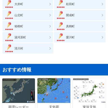
大井町
松田町
山北町
開成町
箱根町
真鶴町
湯河原町
愛川町
清川村
おすすめ情報
天気図
実況天気
雨雲レーダー