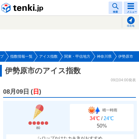
tenki.jp
検索
メニュー
現在地
プ
指数情報一覧
アイス指数
関東・甲信地方
神奈川県
伊勢原市
伊勢原市のアイス指数
09日04:00発表
08月09日
(
日
)
晴一時雨
34℃
/
24℃
50%
80
シロップかけたカキ氷がおすすめ