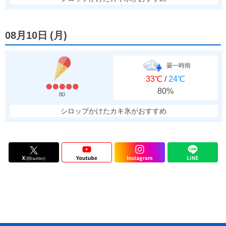
08月10日
(
月
)
曇一時雨
33℃
/
24℃
80%
80
シロップかけたカキ氷がおすすめ