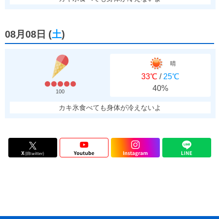
08月08日
(
土
)
晴
33℃
/
25℃
40%
100
カキ氷食べても身体が冷えないよ