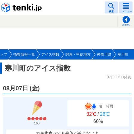
tenki.jp
検索
メニュー
現在地
ップ
指数情報一覧
アイス指数
関東・甲信地方
神奈川県
寒川町
寒川町のアイス指数
07日00:00発表
08月07日
(
金
)
晴一時雨
32℃
/
26℃
60%
100
カキ氷食べても身体が冷えないよ