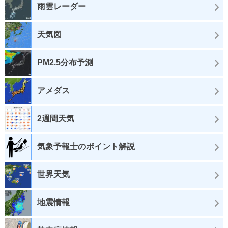
雨雲レーダー
天気図
PM2.5分布予測
アメダス
2週間天気
気象予報士のポイント解説
世界天気
地震情報