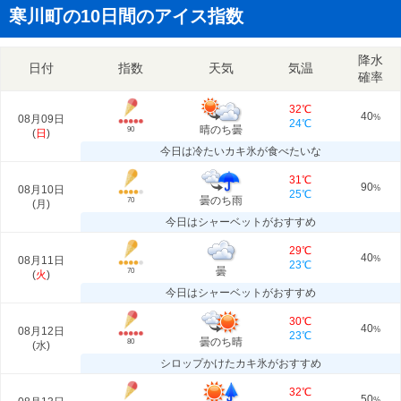
寒川町の10日間のアイス指数
降水
日付
指数
天気
気温
確率
32℃
40
08月09日
%
24℃
晴のち曇
90
(
日
)
今日は冷たいカキ氷が食べたいな
31℃
90
08月10日
%
25℃
曇のち雨
70
(
月
)
今日はシャーベットがおすすめ
29℃
40
08月11日
%
23℃
曇
70
(
火
)
今日はシャーベットがおすすめ
30℃
40
08月12日
%
23℃
曇のち晴
80
(
水
)
シロップかけたカキ氷がおすすめ
32℃
50
%