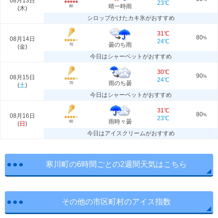
08月13日
23℃
晴一時雨
80
(
木
)
シロップかけたカキ氷がおすすめ
31℃
80
08月14日
%
24℃
曇のち雨
70
(
金
)
今日はシャーベットがおすすめ
30℃
90
08月15日
%
24℃
雨のち曇
70
(
土
)
今日はシャーベットがおすすめ
31℃
80
08月16日
%
23℃
雨時々曇
60
(
日
)
今日はアイスクリームがおすすめ
寒川町の6時間ごとの2週間天気はこちら
その他の市区町村のアイス指数