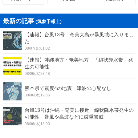
最新の記事
(気象予報士)
【速報】台風13号 奄美大島が暴風域に入りまし
た
08/07(金)01:02
【速報】沖縄地方・奄美地方 「線状降水帯」発
生の可能性
08/06(木)23:48
熊本県で震度4の地震 津波の心配なし
08/06(木)19:56
台風13号は沖縄・奄美に接近 線状降水帯発生の
可能性 暴風や高波などに厳重警戒
08/06(木)18:00