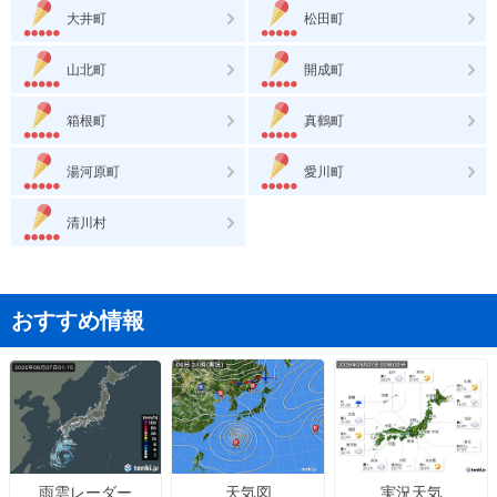
大井町
松田町
山北町
開成町
箱根町
真鶴町
湯河原町
愛川町
清川村
おすすめ情報
天気図
実況天気
雨雲レーダー