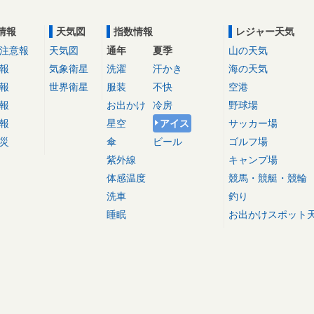
情報
天気図
指数情報
レジャー天気
注意報
天気図
通年
夏季
山の天気
報
気象衛星
洗濯
汗かき
海の天気
報
世界衛星
服装
不快
空港
報
お出かけ
冷房
野球場
報
星空
アイス
サッカー場
災
傘
ビール
ゴルフ場
紫外線
キャンプ場
体感温度
競馬・競艇・競輪
洗車
釣り
睡眠
お出かけスポット