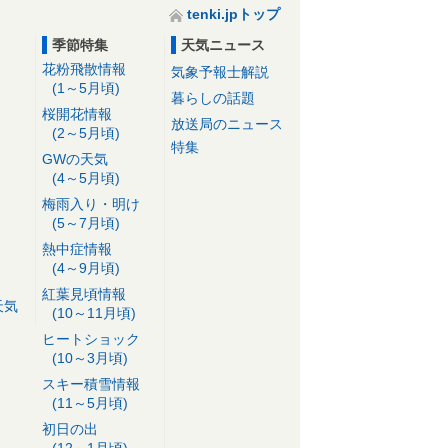
tenki.jpトップ
季節特集
天気ニュース
花粉飛散情報
気象予報士解説
(1～5月頃)
暮らしの話題
桜開花情報
放送局のニュース
(2～5月頃)
特集
GWの天気
(4～5月頃)
梅雨入り・明け
(5～7月頃)
熱中症情報
(4～9月頃)
紅葉見頃情報
天気
(10～11月頃)
ヒートショック
(10～3月頃)
スキー積雪情報
(11～5月頃)
初日の出