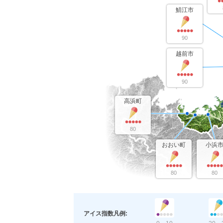
鯖江市
90
越前市
90
高浜町
80
おおい町
小浜
80
80
アイス指数凡例: