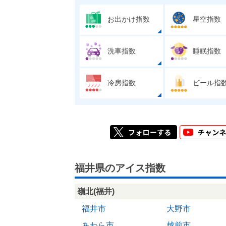
お出かけ指数
星空指数
洗車指数
睡眠指数
冷房指数
ビール指
福井県のアイス指数
嶺北(福井)
福井市
大野市
あわら市
越前市