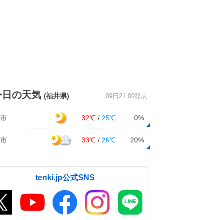
今日の天気
(福井県)
09日21:00発表
市
32℃
/
25℃
0%
市
33℃
/
26℃
20%
tenki.jp公式SNS