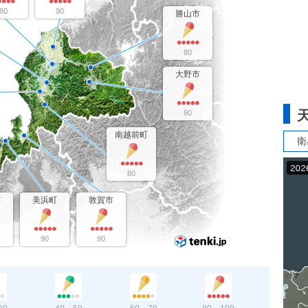
80
90
勝山市
80
大野市
80
南越前町
衛
80
市
美浜町
敦賀市
90
90