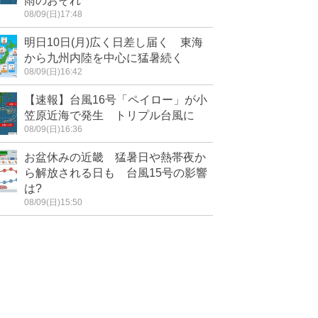
雨のおそれ
08/09(日)17:48
明日10日(月)広く日差し届く 東海
から九州内陸を中心に猛暑続く
08/09(日)16:42
【速報】台風16号「ペイロー」が小
笠原近海で発生 トリプル台風に
08/09(日)16:36
お盆休みの近畿 猛暑日や熱帯夜か
ら解放される日も 台風15号の影響
は?
08/09(日)15:50