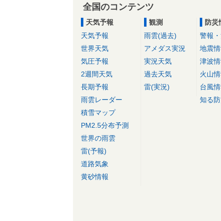
全国のコンテンツ
天気予報
観測
防災
天気予報
雨雲(過去)
警報・
世界天気
アメダス実況
地震情
気圧予報
実況天気
津波情
2週間天気
過去天気
火山情
長期予報
雷(実況)
台風情
雨雲レーダー
知る防
積雪マップ
PM2.5分布予測
世界の雨雲
雷(予報)
道路気象
黄砂情報