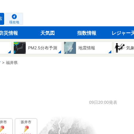
索
現在地
防災情報
天気図
指数情報
レジャー
PM2.5分布予測
地震情報
気
方
福井県
09日20:00発表
井市
坂井市