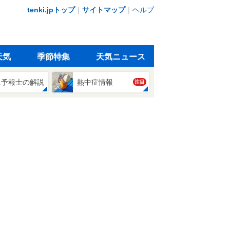
tenki.jpトップ
｜
サイトマップ
｜
ヘルプ
天気
季節特集
天気ニュース
象予報士の解説
熱中症情報
注目