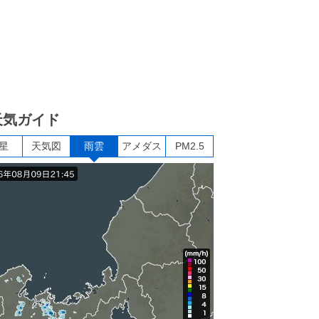
天気ガイド
星
天気図
雨雲
アメダス
PM2.5