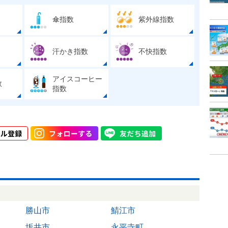
傘指数
紫外線指数
汗かき指数
不快指数
アイスコーヒー
数
指数
勝山市
鯖江市
坂井市
永平寺町