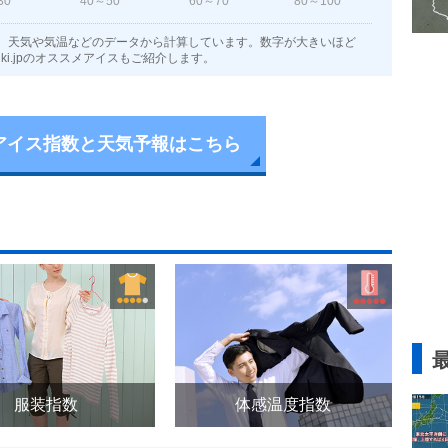
30
40～50
60～70
80～100
、天気や気温などのデータから計算しています。数字が大きいほど
i.jpのオススメアイスもご紹介します。
アイス指数と天気予報はこちら
服装指数
体感温度指数